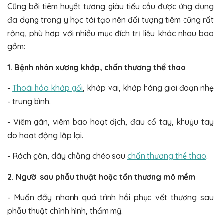
Cũng bởi tiêm huyết tương giàu tiểu cầu được ứng dụng
đa dạng trong y học tái tạo nên đối tượng tiêm cũng rất
rộng, phù hợp với nhiều mục đích trị liệu khác nhau bao
gồm:
1. Bệnh nhân xương khớp, chấn thương thể thao
-
Thoái hóa khớp gối
, khớp vai, khớp háng giai đoạn nhẹ
- trung bình.
- Viêm gân, viêm bao hoạt dịch, đau cổ tay, khuỷu tay
do hoạt động lặp lại.
- Rách gân, dây chằng chéo sau
chấn thương thể thao
.
2. Người sau phẫu thuật hoặc tổn thương mô mềm
- Muốn đẩy nhanh quá trình hồi phục vết thương sau
phẫu thuật chỉnh hình, thẩm mỹ.