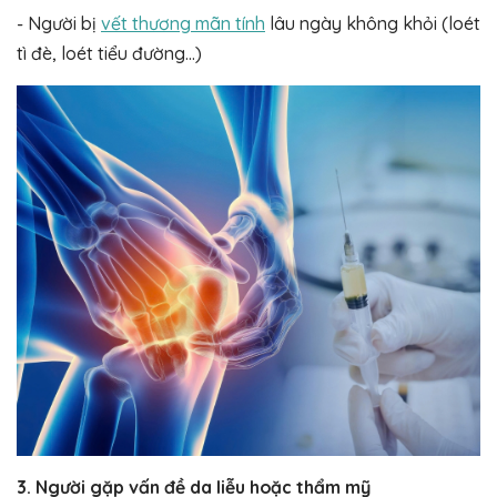
- Người bị
vết thương mãn tính
lâu ngày không khỏi (loét
tì đè, loét tiểu đường...)
3. Người gặp vấn đề da liễu hoặc thẩm mỹ