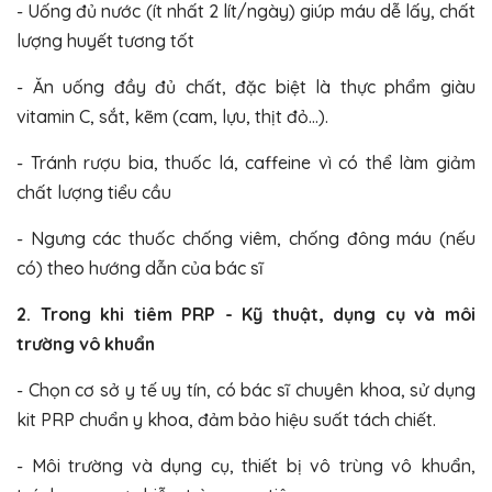
- Uống đủ nước (ít nhất 2 lít/ngày) giúp máu dễ lấy, chất
lượng huyết tương tốt
- Ăn uống đầy đủ chất, đặc biệt là thực phẩm giàu
vitamin C, sắt, kẽm (cam, lựu, thịt đỏ…).
- Tránh rượu bia, thuốc lá, caffeine vì có thể làm giảm
chất lượng tiểu cầu
- Ngưng các thuốc chống viêm, chống đông máu (nếu
có) theo hướng dẫn của bác sĩ
2. Trong khi tiêm PRP - Kỹ thuật, dụng cụ và môi
trường vô khuẩn
- Chọn cơ sở y tế uy tín, có bác sĩ chuyên khoa, sử dụng
kit PRP chuẩn y khoa, đảm bảo hiệu suất tách chiết.
- Môi trường và dụng cụ, thiết bị vô trùng vô khuẩn,