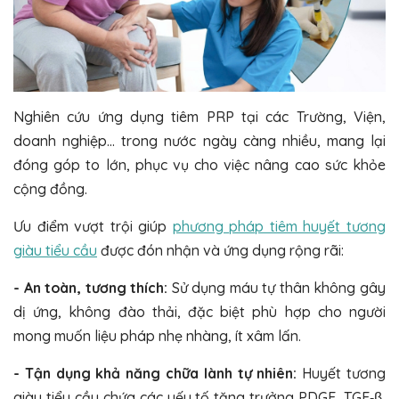
Nghiên cứu ứng dụng tiêm PRP tại các Trường, Viện,
doanh nghiệp… trong nước ngày càng nhiều, mang lại
đóng góp to lớn, phục vụ cho việc nâng cao sức khỏe
cộng đồng.
Ưu điểm vượt trội giúp
phương pháp tiêm huyết tương
giàu tiểu cầu
được đón nhận và ứng dụng rộng rãi:
- An toàn, tương thích:
Sử dụng máu tự thân không gây
dị ứng, không đào thải, đặc biệt phù hợp cho người
mong muốn liệu pháp nhẹ nhàng, ít xâm lấn.
- Tận dụng khả năng chữa lành tự nhiên:
Huyết tương
giàu tiểu cầu chứa các yếu tố tăng trưởng PDGF, TGF‑β,