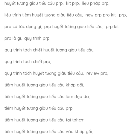
huyết tương giàu tiểu cầu prp
,
kit prp
,
liệu pháp prp
,
liệu trình tiêm huyết tương giàu tiểu cầu
,
new prp pro kit
,
prp
,
prp có tác dụng gì
,
prp huyết tương giàu tiểu cầu
,
prp kit
,
prp là gì
,
quy trình prp
,
quy trình tách chiết huyết tương giàu tiểu cầu
,
quy trình tách chiết prp
,
quy trình tách huyết tương giàu tiểu cầu
,
review prp
,
tiêm huyết tương giàu tiểu cầu khớp gối
,
tiêm huyết tương giàu tiểu cầu làm đẹp da
,
tiêm huyết tương giàu tiểu cầu prp
,
tiêm huyết tương giàu tiểu cầu tại tphcm
,
tiêm huyết tương giàu tiểu cầu vào khớp gối
,