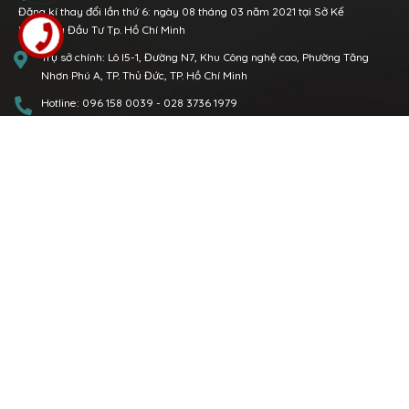
Đăng kí thay đổi lần thứ 6: ngày 08 tháng 03 năm 2021 tại Sở Kế
Hoạch và Đầu Tư Tp. Hồ Chí Minh
Trụ sở chính:
Lô I5-1, Đường N7, Khu Công nghệ cao, Phường Tăng
Nhơn Phú A, TP. Thủ Đức, TP. Hồ Chí Minh
Hotline:
096 158 0039
-
028 3736 1979
Văn phòng Miền Bắc:
P.1108 Tòa nhà Việt Đức Complex, số 39 Lê Văn
Lương, quận Thanh Xuân, Tp. Hà Nội
Hotline:
0904 89 00 68
096 158 0039
Email:
contact@geneworld.vn
DANH MỤC SẢN PHẨM
Thiết bị y tế
Mỹ phẩm
Thực phẩm bảo vệ sức khỏe
Sản xuất theo yêu cầu