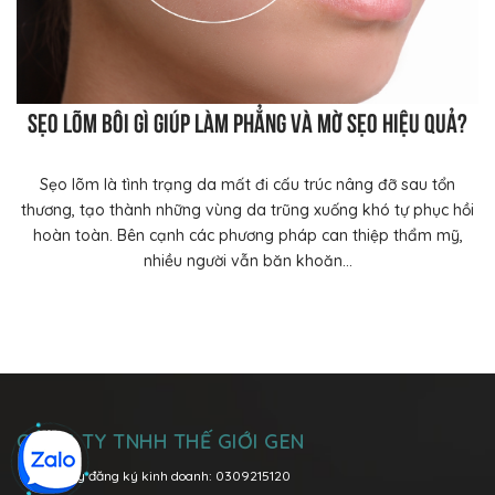
Sẹo lõm bôi gì giúp làm phẳng và mờ sẹo hiệu quả?
Sẹo lõm là tình trạng da mất đi cấu trúc nâng đỡ sau tổn
thương, tạo thành những vùng da trũng xuống khó tự phục hồi
hoàn toàn. Bên cạnh các phương pháp can thiệp thẩm mỹ,
nhiều người vẫn băn khoăn...
CÔNG TY TNHH THẾ GIỚI GEN
MST/Giấy đăng ký kinh doanh: 0309215120