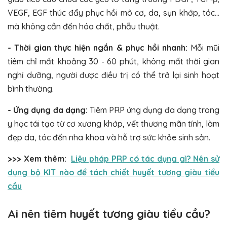
VEGF, EGF thúc đẩy phục hồi mô cơ, da, sụn khớp, tóc…
mà không cần đến hóa chất, phẫu thuật.
- Thời gian thực hiện ngắn & ph
ục hồi nha
nh:
Mỗi mũi
tiêm chỉ mất khoảng 30 - 60 phút, không mất thời gian
nghỉ dưỡng, người được điều trị có thể trở lại sinh hoạt
bình thường.
- Ứng dụng đa dạng:
Tiêm PRP ứng dụng đa dạng trong
y học tái tạo từ cơ xương khớp, vết thương mãn tính, làm
đẹp da, tóc đến nha khoa và hỗ trợ sức khỏe sinh sản.
>>> Xem thêm:
Liệu pháp PRP có tác dụng gì? Nên sử
dụng bộ KIT nào để tách chiết huyết tương giàu tiểu
cầu
Ai nên tiêm huyết tương giàu tiểu cầu?