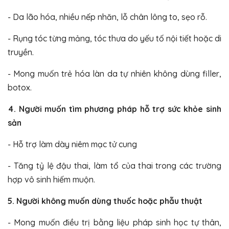
- Da lão hóa, nhiều nếp nhăn, lỗ chân lông to, sẹo rỗ.
- Rụng tóc từng mảng, tóc thưa do yếu tố nội tiết hoặc di
truyền.
- Mong muốn trẻ hóa làn da tự nhiên không dùng filler,
botox.
4. Người muốn tìm phương pháp hỗ trợ sức khỏe sinh
sản
- Hỗ trợ làm dày niêm mạc tử cung
- Tăng tỷ lệ đậu thai, làm tổ của thai trong các trường
hợp vô sinh hiếm muộn.
5. Người không muốn dùng thuốc hoặc phẫu thuật
- Mong muốn điều trị bằng liệu pháp sinh học tự thân,