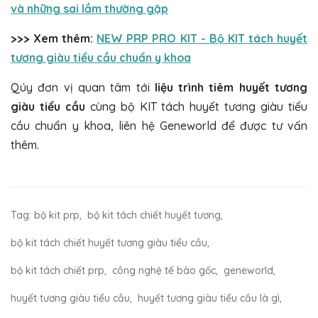
và những sai lầm thường gặp
>>> Xem thêm:
NEW PRP PRO KIT - Bộ KIT tách huyết
tương giàu tiểu cầu chuẩn y khoa
Qúy đơn vị quan tâm tới
liệu trình tiêm huyết tương
giàu tiểu cầu
cùng bộ KIT tách huyết tương giàu tiểu
cầu chuẩn y khoa, liên hệ Geneworld để được tư vấn
thêm.
Tag:
bộ kit prp
,
bộ kit tách chiết huyết tương
,
bộ kit tách chiết huyết tương giàu tiểu cầu
,
bộ kit tách chiết prp
,
công nghệ tế bào gốc
,
geneworld
,
huyết tương giàu tiểu cầu
,
huyết tương giàu tiểu cầu là gì
,