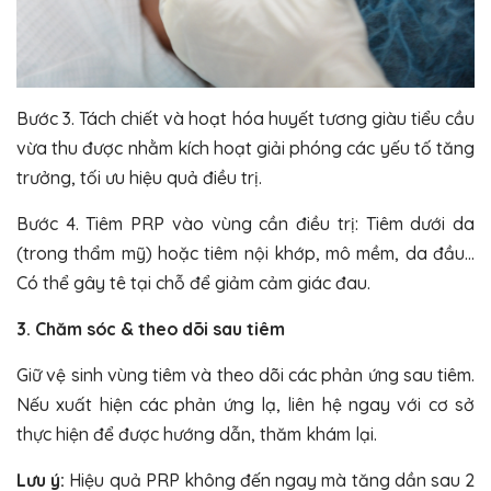
Bước 3. Tách chiết và hoạt hóa huyết tương giàu tiểu cầu
vừa thu được nhằm kích hoạt giải phóng các yếu tố tăng
trưởng, tối ưu hiệu quả điều trị.
Bước 4. Tiêm PRP vào vùng cần điều trị: Tiêm dưới da
(trong thẩm mỹ) hoặc tiêm nội khớp, mô mềm, da đầu…
Có thể gây tê tại chỗ để giảm cảm giác đau.
3. Chăm sóc & theo dõi sau tiêm
Giữ vệ sinh vùng tiêm và theo dõi các phản ứng sau tiêm.
Nếu xuất hiện các phản ứng lạ, liên hệ ngay với cơ sở
thực hiện để được hướng dẫn, thăm khám lại.
Lưu ý:
Hiệu quả PRP không đến ngay mà tăng dần sau 2