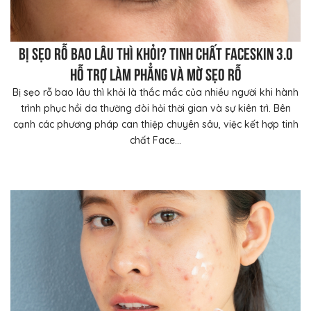
Bị sẹo rỗ bao lâu thì khỏi? Tinh chất FaceSkin 3.0
hỗ trợ làm phẳng và mờ sẹo rỗ
Bị sẹo rỗ bao lâu thì khỏi là thắc mắc của nhiều người khi hành
trình phục hồi da thường đòi hỏi thời gian và sự kiên trì. Bên
cạnh các phương pháp can thiệp chuyên sâu, việc kết hợp tinh
chất Face...