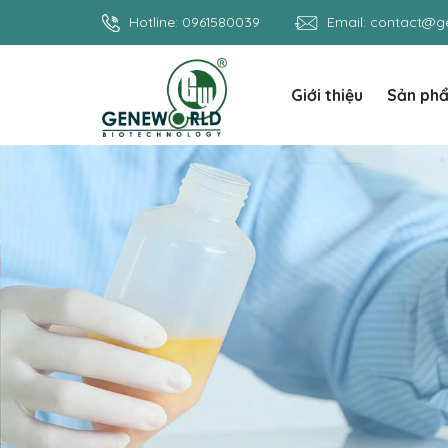
Hotline:
0961580039
Email:
contact@ge
Giới thiệu
Sản ph