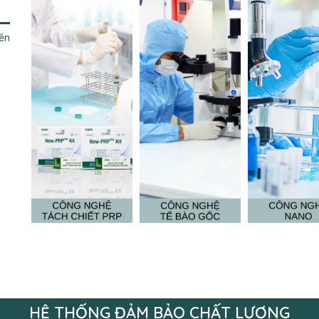
ên
HỆ THỐNG ĐẢM BẢO CHẤT LƯỢNG