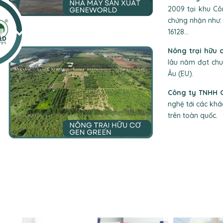
2009 tại khu C
chứng nhận như:
16128...
Nông trại hữu 
lâu năm đạt ch
Âu (EU).
Công ty TNHH
nghệ tới các kh
trên toàn quốc.