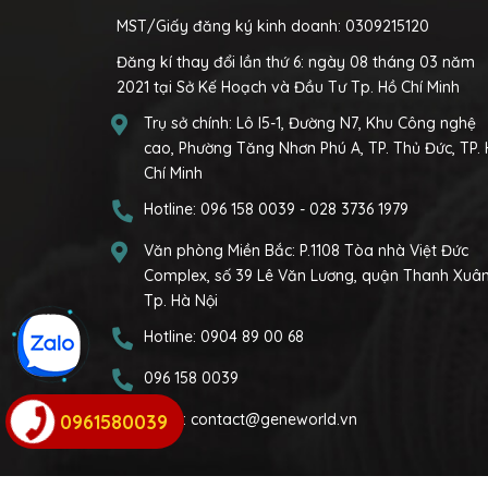
MST/Giấy đăng ký kinh doanh: 0309215120
Đăng kí thay đổi lần thứ 6: ngày 08 tháng 03 năm
2021 tại Sở Kế Hoạch và Đầu Tư Tp. Hồ Chí Minh
Trụ sở chính:
Lô I5-1, Đường N7, Khu Công nghệ
cao, Phường Tăng Nhơn Phú A, TP. Thủ Đức, TP.
Chí Minh
Hotline:
096 158 0039
-
028 3736 1979
Văn phòng Miền Bắc:
P.1108 Tòa nhà Việt Đức
Complex, số 39 Lê Văn Lương, quận Thanh Xuân
Tp. Hà Nội
Hotline:
0904 89 00 68
096 158 0039
0961580039
Email:
contact@geneworld.vn