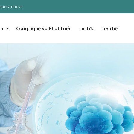
neworld.vn
ẩm
Công nghệ và Phát triển
Tin tức
Liên hệ