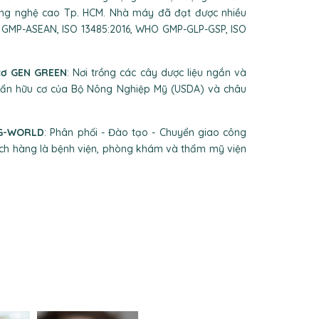
ông nghệ cao Tp. HCM. Nhà máy đã đạt được nhiều
 GMP-ASEAN, ISO 13485:2016, WHO GMP-GLP-GSP, ISO
cơ GEN GREEN
: Nơi trồng các cây dược liệu ngắn và
uẩn hữu cơ của Bộ Nông Nghiệp Mỹ (USDA) và châu
 G-WORLD
: Phân phối - Đào tạo - Chuyển giao công
ách hàng là bệnh viện, phòng khám và thẩm mỹ viện