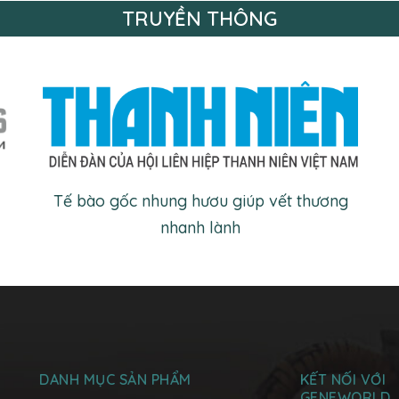
TRUYỀN THÔNG
Tế bào gốc nhung hươu giúp vết thương
nhanh lành
DANH MỤC SẢN PHẨM
KẾT NỐI VỚI
GENEWORLD