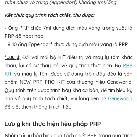
tube nhựa vô trùng (eppendorf) khoảng 1ml/ống
Kết thúc quy trình tách chiết, thu được:
- Ống PRP chứa 7ml dung dịch màu vàng trong suốt là
PRP đã hoạt hóa
- 8-10 ống Eppendorf chứa dung dịch màu vàng là PPP
*Lưu ý:
Đối với mỗi bộ KIT điều trị và máy ly tâm khác
nhau, lại có sự thay đổi về quy trình thực hiện. Bộ
PRP
KIT
và máy ly tâm được sử dụng trên đây đều là sản
phẩm NEW PRP PRO KIT của thương hiệu Geneworld.
Quy trình trên được trình bày khá cơ bản, để tìm hiểu kỹ
hơn về quy trình tách chiết, vui lòng liên hệ
Geneworld
để biết thêm thông tin chi tiết.
Lưu ý khi thực hiện liệu pháp PRP
Nhằm tối ưu hóa hiệu quả tách chiết PRP, trong quá trình