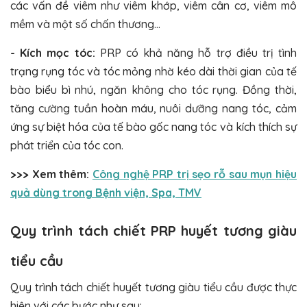
các vấn đề viêm như viêm khớp, viêm cân cơ, viêm mô
mềm và một số chấn thương…
- Kích mọc tóc:
PRP có khả năng hỗ trợ điều trị tình
trạng rụng tóc và tóc mỏng nhờ kéo dài thời gian của tế
bào biểu bì nhú, ngăn không cho tóc rụng. Đồng thời,
tăng cường tuần hoàn máu, nuôi dưỡng nang tóc, cảm
ứng sự biệt hóa của tế bào gốc nang tóc và kích thích sự
phát triển của tóc con.
>>> Xem thêm:
Công nghệ PRP trị sẹo rỗ sau mụn hiệu
quả dùng trong Bệnh viện, Spa, TMV
Quy trình tách chiết PRP huyết tương giàu
tiểu cầu
Quy trình tách chiết huyết tương giàu tiểu cầu được thực
hiện với các bước như sau: