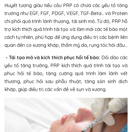
Huyết tương giàu tiểu cầu PRP có chứa các yếu tố tăng
trưởng như EGF, FGF, PDGF, VEGF, TGF-Beta… và Protein
chi phối quá trình lành thương, tái sinh mô. Từ đó, PRP hỗ
trợ kích thích quá trình tái tạo và làm mới các tế bào một
cách tự nhiên, phù hợp để ứng dụng điều trị các bệnh liên
quan đến cơ xương khớp, thẩm mỹ da, rụng tóc hói đầu…
- Tái tạo mô và kích thích phục hồi tế bào:
Dồi dào các
yếu tố tăng trưởng, PRP kích thích quá trình tái tạo và
phục hồi tế bào, tăng cường quá trình làm lành vết
thương, phục hồi sau phẫu thuật, tăng sản sinh dịch
khớp, giúp điều trị các vấn đề về sụn và xương.