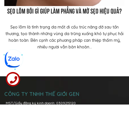
Sẹo lõm bôi gì giúp làm phẳng và mờ sẹo hiệu quả?
Sẹo lõm là tình trạng da mất đi cấu trúc nâng đỡ sau tổn
thương, tạo thành những vùng da trũng xuống khó tự phục hồi
hoàn toàn. Bên cạnh các phương pháp can thiệp thẩm mỹ,
nhiều người vẫn băn khoăn...
CÔNG TY TNHH THẾ GIỚI GEN
MST/Giấy đăng ký kinh doanh: 0309215120
Đăng kí thay đổi lần thứ 6: ngày 08 tháng 03 năm 2021 tại Sở Kế
Hoạch và Đầu Tư Tp. Hồ Chí Minh
Trụ sở chính:
Lô I5-1, Đường N7, Khu Công nghệ cao, Phường Tăng