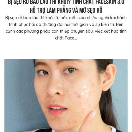
Bị sẹo rỗ bao lâu thì khỏi? Tinh chất FaceSkin 3.0
hỗ trợ làm phẳng và mờ sẹo rỗ
Bị sẹo rỗ bao lâu thì khỏi là thắc mắc của nhiều người khi hành
trình phục hồi da thường đòi hỏi thời gian và sự kiên trì. Bên
cạnh các phương pháp can thiệp chuyên sâu, việc kết hợp tinh
chất Face...