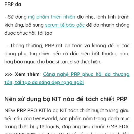
PRP da
- Sử dụng
mỹ phẩm thiên nhiên
dịu nhẹ, lành tính tránh
kích ứng, bổ sung
serum tế bào gốc
để da nhanh chóng
được phục hồi, tái tạo
- Thông thường, PRP rất an toàn và không để lại tác
dụng phụ, tuy nhiên nếu có dấu hiệu bất thường nào,
hãy báo ngay cho bác sĩ tại cơ sở thực hiện.
>>> Xem thêm:
Công nghệ PRP phục hồi da thương
tổn, tái tạo da sáng đẹp rạng ngời
Nên sử dụng bộ KIT nào để tách chiết PRP
NEW PRP PRO KIT là bộ KIT tách chiết huyết tương giàu
tiểu cầu của Geneworld, sản phẩm nằm trong danh mục
trang thiết bị y tế loại B, đáp ứng tiêu chuẩn GMP-FDA,