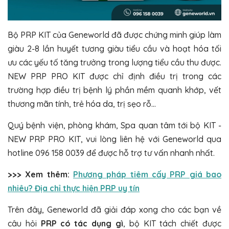
Bộ PRP KIT của Geneworld đã được chứng minh giúp làm
giàu 2-8 lần huyết tương giàu tiểu cầu và hoạt hóa tối
ưu các yếu tố tăng trưởng trong lượng tiểu cầu thu được.
NEW PRP PRO KIT được chỉ định điều trị trong các
trường hợp điều trị bệnh lý phần mềm quanh khớp, vết
thương mãn tính, trẻ hóa da, trị sẹo rỗ…
Quý bệnh viện, phòng khám, Spa quan tâm tới bộ KIT -
NEW PRP PRO KIT, vui lòng liên hệ với Geneworld qua
hotline 096 158 0039 để được hỗ trợ tư vấn nhanh nhất.
>>> Xem thêm:
Phương pháp tiêm cấy PRP giá bao
nhiêu? Địa chỉ thực hiện PRP uy tín
Trên đây, Geneworld đã giải đáp xong cho các bạn về
câu hỏi
PRP có tác dụng gì
, bộ KIT tách chiết được