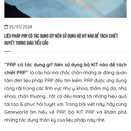
25/01/2024
Liệu pháp PRP có tác dụng gì? Nên sử dụng bộ KIT nào để tách chiết
huyết tương giàu tiểu cầu
“PRP có tác dụng gì? Nên sử dụng bộ KIT nào để tách
chiết PRP”
là câu hỏi mà chắc chắn những ai đang quan
tâm đến liệu pháp PRP đều tìm kiếm. PRP được ứng dụng
rộng rãi trong các lĩnh vực như y khoa, thẩm mỹ da, nha
khoa, chấn thương… tất cả đều mang tới những hiệu quả
tái tạo & phục hồi tuyệt vời. Trong bài viết này, hãy cùng
Geneworld tìm hiểu về PRP, bộ KIT PRP và khám phá
những tác dụng thần kỳ của liệu pháp này nhé.