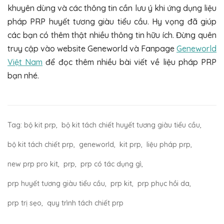
khuyên dùng và các thông tin cần lưu ý khi ứng dụng liệu
pháp PRP huyết tương giàu tiểu cầu. Hy vọng đã giúp
các bạn có thêm thật nhiều thông tin hữu ích. Đừng quên
truy cập vào website Geneworld và Fanpage
Geneworld
Việt Nam
để đọc thêm nhiều bài viết về liệu pháp PRP
bạn nhé.
Tag:
bộ kit prp
,
bộ kit tách chiết huyết tương giàu tiểu cầu
,
bộ kit tách chiết prp
,
geneworld
,
kit prp
,
liệu pháp prp
,
new prp pro kit
,
prp
,
prp có tác dụng gì
,
prp huyết tương giàu tiểu cầu
,
prp kit
,
prp phục hồi da
,
prp trị sẹo
,
quy trình tách chiết prp