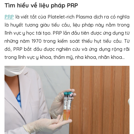
Tìm hiểu về liệu pháp PRP
PRP
là viết tắt của Platelet-rich Plasma dịch ra có nghĩa
là huyết tương giàu tiểu cầu, liệu pháp này nằm trong
lĩnh vực y học tái tạo. PRP lần đầu tiên được ứng dụng từ
những năm 1970 trong kiểm soát thiếu hụt tiểu cầu. Từ
đó, PRP bắt đầu được nghiên cứu và ứng dụng rộng rãi
trong lĩnh vực y khoa, thẩm mỹ, nha khoa, nhãn khoa…