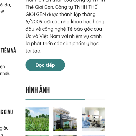
ối đa,
Thế Giới Gen. Công ty TNHH THẾ
ằ...
GIỚI GEN được thành lập tháng
6/2009 bởi các nhà khoa học hàng
đầu về công nghệ Tế bào gốc của
Úc và Việt Nam với nhiệm vụ chính
là phát triển các sản phẩm y học
 tiêm và
tái tạo.
Đọc tiếp
iện
hiều...
Hình ảnh
ng giàu
 giàu
 ...