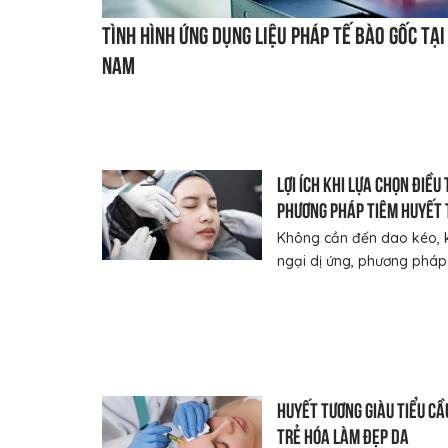
Tình hình ứng dụng liệu pháp tế bào gốc tại
Nam
Lợi ích khi lựa chọn điều
phương pháp tiêm huyết
giàu tiểu cầu
Không cần đến dao kéo, 
ngại dị ứng, phương pháp t
Huyết tương giàu tiểu cầ
trẻ hóa làm đẹp da