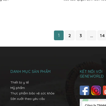
1
2
3
...
14
DANH MỤC SẢN PHẨM
KẾT NỐI VỚI
GENEWORLD
Thiết bị y tế
Mỹ phẩm
Thực phẩm bảo vệ sức khỏe
Sản xuất theo yêu cầu