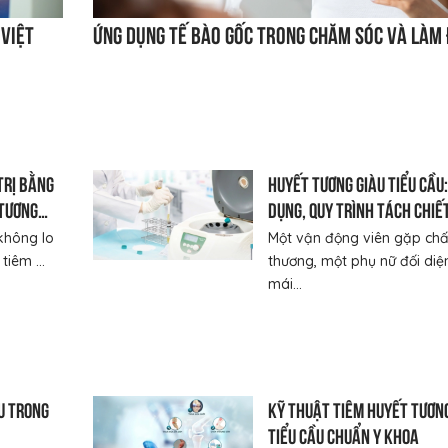
 Việt
Ứng dụng tế bào gốc trong chăm sóc và làm 
 trị bằng
Huyết tương giàu tiểu cầu
 tương
dụng, quy trình tách chiế
hiệu quả lâm sàng
không lo
Một vận động viên gặp ch
iêm ...
thương, một phụ nữ đối diệ
mái...
u trong
Kỹ thuật tiêm huyết tương
tiểu cầu chuẩn y khoa