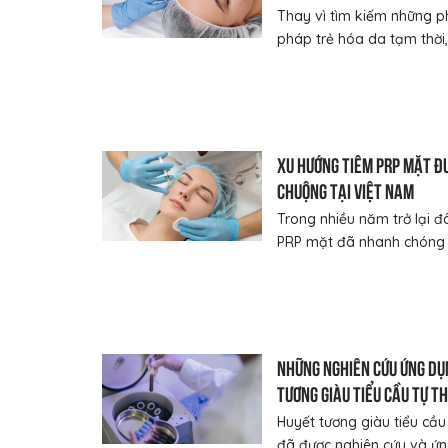
Thay vì tìm kiếm những 
pháp trẻ hóa da tạm thời, 
Xu hướng tiêm PRP mặt đ
chuộng tại Việt Nam
Trong nhiều năm trở lại đ
PRP mặt đã nhanh chóng tr
Những nghiên cứu ứng dụ
tương giàu tiểu cầu tự t
trị liệu
Huyết tương giàu tiểu cầu
đã được nghiên cứu và ứng