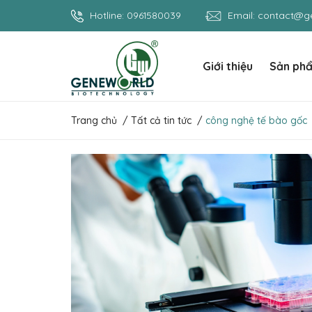
Hotline:
0961580039
Email:
contact@ge
Giới thiệu
Sản ph
Trang chủ
/
Tất cả tin tức
/
công nghệ tế bào gốc