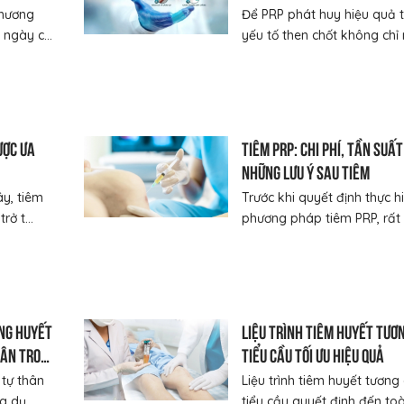
phương
Để PRP phát huy hiệu quả t
ngày c...
yếu tố then chốt không chỉ n
ược ưa
Tiêm PRP: Chi phí, tần suất
những lưu ý sau tiêm
ây, tiêm
Trước khi quyết định thực h
ở t...
phương pháp tiêm PRP, rất n
ng huyết
Liệu trình tiêm huyết tươ
hân trong
tiểu cầu tối ưu hiệu quả
 tự thân
Liệu trình tiêm huyết tương
 dụ...
tiểu cầu quyết định đến toàn