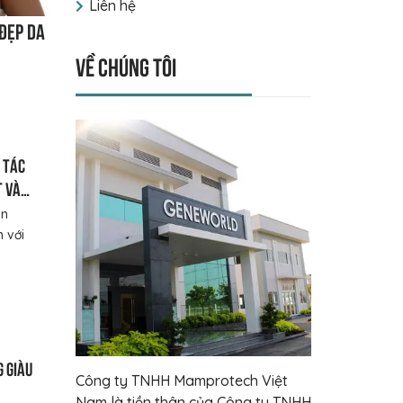
Liên hệ
đẹp da
Về chúng tôi
: Tác
t và
ấn
n với
 giàu
Công ty TNHH Mamprotech Việt
Nam là tiền thân của Công ty TNHH