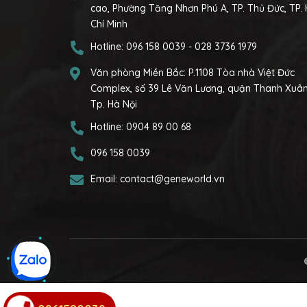
cao, Phường Tăng Nhơn Phú A, TP. Thủ Đức, TP.
Chí Minh
Hotline:
096 158 0039
-
028 3736 1979
Văn phòng Miền Bắc:
P.1108 Tòa nhà Việt Đức
Complex, số 39 Lê Văn Lương, quận Thanh Xuân
Tp. Hà Nội
Hotline:
0904 89 00 68
096 158 0039
Email:
contact@geneworld.vn