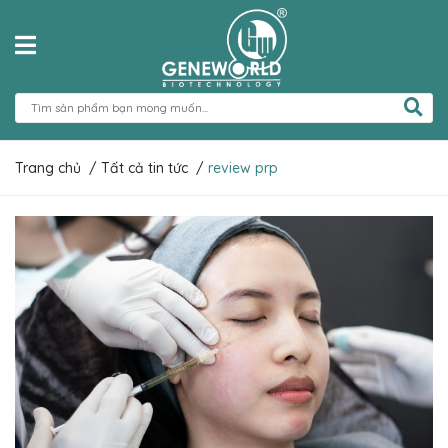
Trang chủ
/
Tất cả tin tức
/
review prp