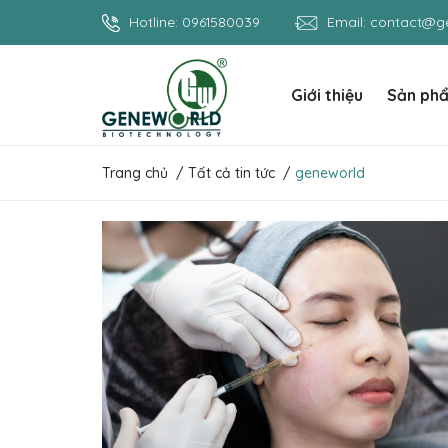
Hotline:
0961580039
Email:
contact@ge
Giới thiệu
Sản ph
Trang chủ
/
Tất cả tin tức
/
geneworld