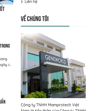
Liên hệ
tốt
Về chúng tôi
 trong
ương
gày c...
uẩn
Công ty TNHH Mamprotech Việt
Nam là tiền thân của Công ty TNHH