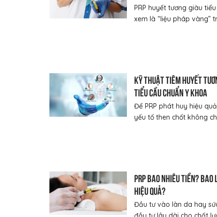
PRP huyết tương giàu tiể
xem là “liệu pháp vàng” tro
Kỹ thuật tiêm huyết tươ
tiểu cầu chuẩn y khoa
Để PRP phát huy hiệu quả 
yếu tố then chốt không chỉ
PRP bao nhiêu tiền? Bao 
hiệu quả?
Đầu tư vào làn da hay sứ
đầu tư lâu dài cho chất lượ