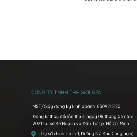
CÔNG TY TNHH THẾ GIỚI GEN
MST/Giấy đăng ký kinh doanh: 0309215120
Đăng kí thay đổi lần thứ 6: ngày 08 tháng 03 năm
2021 tại Sở Kế Hoạch và Đầu Tư Tp. Hồ Chí Minh
Trụ sở chính:
Lô I5-1, Đường N7, Khu Công nghệ