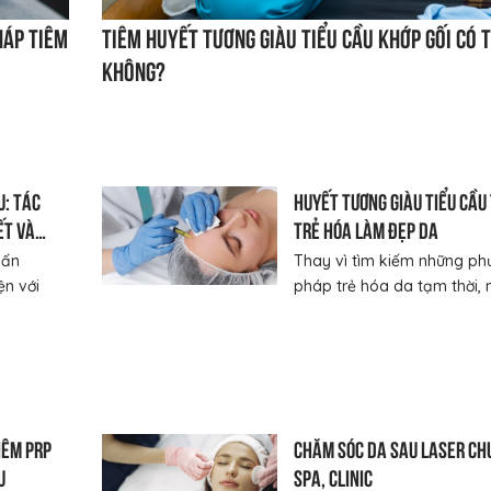
háp tiêm
Tiêm huyết tương giàu tiểu cầu khớp gối có 
không?
u: Tác
Huyết tương giàu tiểu cầu
ết và
trẻ hóa làm đẹp da
hấn
Thay vì tìm kiếm những ph
ện với
pháp trẻ hóa da tạm thời, n
iêm PRP
Chăm sóc da sau laser ch
u
Spa, Clinic