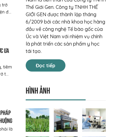
 trở
Thế Giới Gen. Công ty TNHH THẾ
n đ...
GIỚI GEN được thành lập tháng
6/2009 bởi các nhà khoa học hàng
đầu về công nghệ Tế bào gốc của
Úc và Việt Nam với nhiệm vụ chính
là phát triển các sản phẩm y học
ợc ưa
tái tạo.
Đọc tiếp
, tiêm
 t...
Hình ảnh
 pháp
chuộng
phải là
..