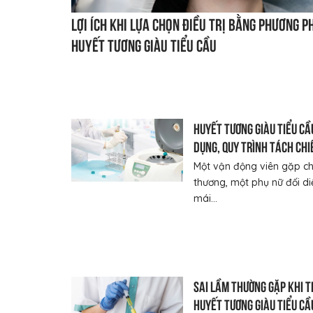
Lợi ích khi lựa chọn điều trị bằng phương p
huyết tương giàu tiểu cầu
Huyết tương giàu tiểu cầ
dụng, quy trình tách chi
hiệu quả lâm sàng
Một vận động viên gặp c
thương, một phụ nữ đối di
mái...
Sai lầm thường gặp khi t
huyết tương giàu tiểu cầ