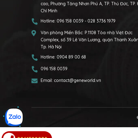
cao, Phường Tăng Nhơn Phú A, TP. Thủ Đức, TP.
Chí Minh
Hotline:
096 158 0039
-
028 3736 1979
Văn phòng Miền Bắc:
P.1108 Tòa nhà Việt Đức
Complex, số 39 Lê Văn Lương, quận Thanh Xuân
Tp. Hà Nội
Hotline:
0904 89 00 68
096 158 0039
Email:
contact@geneworld.vn