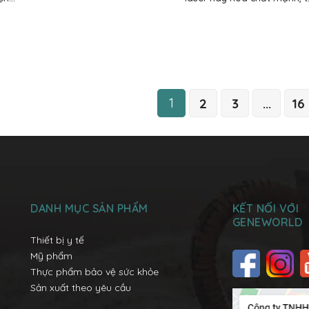
1
2
3
...
16
DANH MỤC SẢN PHẨM
KẾT NỐI VỚI
GENEWORLD
Thiết bị y tế
Mỹ phẩm
Thực phẩm bảo vệ sức khỏe
Sản xuất theo yêu cầu