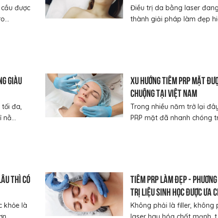
u cầu được
Điều trị da bằng laser đang
...
thành giải pháp làm đẹp hiệ
ng giàu
Xu hướng tiêm PRP mặt đư
chuộng tại Việt Nam
tối đa,
Trong nhiều năm trở lại đây
 nằ...
PRP mặt đã nhanh chóng trở
lâu thì có
Tiêm PRP làm đẹp - Phương
trị liệu sinh học được ưa 
c khỏe là
Không phải là filler, không 
n...
laser hay hóa chất mạnh, t.