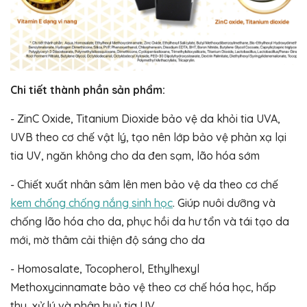
Chi tiết thành phần sản phẩm:
- ZinC Oxide, Titanium Dioxide bảo vệ da khỏi tia UVA,
UVB theo cơ chế vật lý, tạo nên lớp bảo vệ phản xạ lại
tia UV, ngăn không cho da đen sạm, lão hóa sớm
- Chiết xuất nhân sâm lên men bảo vệ da theo cơ chế
kem chống chống nắng sinh học
. Giúp nuôi dưỡng và
chống lão hóa cho da, phục hồi da hư tổn và tái tạo da
mới, mờ thâm cải thiện độ sáng cho da
- Homosalate, Tocopherol, Ethylhexyl
Methoxycinnamate bảo vệ theo cơ chế hóa học, hấp
thu, xử lý và phân huỷ tia UV