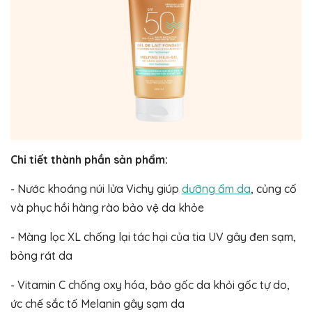
Chi tiết thành phần sản phẩm:
- Nước khoáng núi lửa Vichy giúp
dưỡng ẩm da
, củng cố
và phục hồi hàng rào bảo vệ da khỏe
- Màng lọc XL chống lại tác hại của tia UV gây đen sạm,
bỏng rát da
- Vitamin C chống oxy hóa, bảo gốc da khỏi gốc tự do,
ức chế sắc tố Melanin gây sạm da