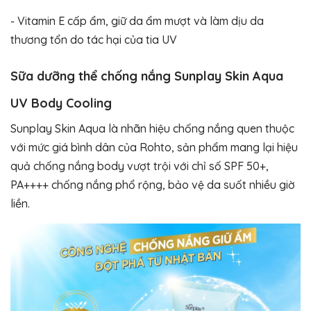
- Vitamin E cấp ẩm, giữ da ẩm mượt và làm dịu da
thương tổn do tác hại của tia UV
Sữa dưỡng thể chống nắng Sunplay Skin Aqua
UV Body Cooling
Sunplay Skin Aqua là nhãn hiệu chống nắng quen thuộc
với mức giá bình dân của Rohto, sản phẩm mang lại hiệu
quả chống nắng body vượt trội với chỉ số SPF 50+,
PA++++ chống nắng phổ rộng, bảo vệ da suốt nhiều giờ
liền.