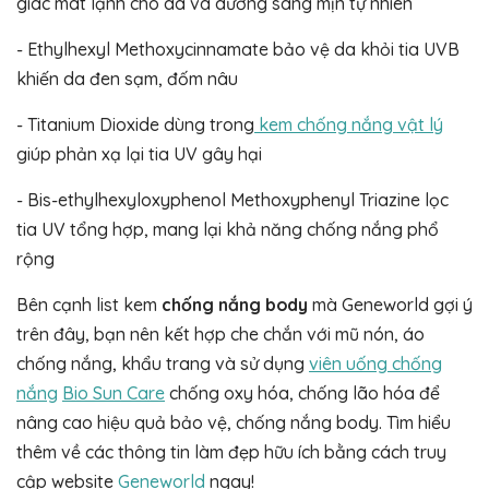
giác mát lạnh cho da và dưỡng sáng mịn tự nhiên
- Ethylhexyl Methoxycinnamate bảo vệ da khỏi tia UVB
khiến da đen sạm, đốm nâu
- Titanium Dioxide dùng trong
kem chống nắng vật lý
giúp phản xạ lại tia UV gây hại
- Bis-ethylhexyloxyphenol Methoxyphenyl Triazine lọc
tia UV tổng hợp, mang lại khả năng chống nắng phổ
rộng
Bên cạnh list kem
chống nắng body
mà Geneworld gợi ý
trên đây, bạn nên kết hợp che chắn với mũ nón, áo
chống nắng, khẩu trang và sử dụng
viên uống chống
nắng
Bio Sun Care
chống oxy hóa, chống lão hóa để
nâng cao hiệu quả bảo vệ, chống nắng body. Tìm hiểu
thêm về các thông tin làm đẹp hữu ích bằng cách truy
cập website
Geneworld
ngay!