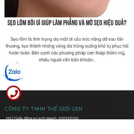
Sẹo lõm bôi gì giúp làm phẳng và mờ sẹo hiệu quả?
Sẹo lõm là tình trạng da mất đi cấu trúc nâng đỡ sau tổn
thương, tạo thành những vùng da trũng xuống khó tự phục hồi
hoàn toàn. Bên cạnh các phương pháp can thiệp thẩm mỹ,
nhiều người vẫn băn khoăn...
CÔNG TY TNHH THẾ GIỚI GEN
MST/Giấy đăng ký kinh doanh: 0309215120
Đăng kí thay đổi lần thứ 6: ngày 08 tháng 03 năm 2021 tại Sở Kế
Hoạch và Đầu Tư Tp. Hồ Chí Minh