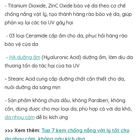
- Titanium Dioxide, ZinC Oxide bảo vệ da theo cơ chế
chống nắng vật lý, tạo thành hàng rào bảo vệ da, giúp
phản xạ lại các tia UV gây hại
- 03 loại Ceramide cấp ẩm cho da, phục hồi hàng rào
bảo vệ của da
-
HA dưỡng ẩm
(Hyaluronic Acid) dưỡng ẩm, làm dịu da
thương tổn do tác hại của tia UV
-
Stearic Acid cung cấp dưỡng chất cần thiết cho da,
nuôi dưỡng da sáng mịn
- Sản phẩm không chứa dầu, không Paraben, không
cồn, dùng được cho mọi loại da, phù hợp cả với da khô,
da nhạy cảm
dễ bị kích ứng
>>> Xem thêm:
Top 7 kem chống nắng vật lý tốt cho
da nhạy cảm, không gây kích ứng