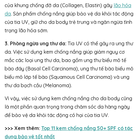
của khung chống đỡ da (Collagen, Elastin) gây
lão hóa
da
. Sản phẩm chống nắng giúp bảo vệ da khỏi tác động
của tia UV, giữ cho da body trẻ trung và ngăn ngừa tình
trạng lão hóa sớm.
3. Phòng ngừa ung thư da:
Tia UV có thể gây ra ung thư
da. Việc sử dụng kem chống nắng giúp giảm nguy cơ
mắc các loại ung thư da, bao gồm ung thư biểu mô tế
bào đáy (Basal Cell Carcinoma), ung thư tế bào biểu mô
biểu mô lớp tế bào (Squamous Cell Carcinoma) và ung
thư da bạch cầu (Melanoma).
Vì vậy, việc sử dụng kem chống nắng cho da body cũng
là một phần quan trọng trong chăm sóc da hàng ngày
để bảo vệ da khỏi tác động có hại của tia UV.
>>> Xem thêm:
Top 11 kem chống nắng 50+ SPF có tác
dụng bảo vệ tốt nhất