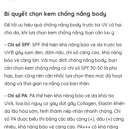
Bí quyết chọn kem chống nắng body
Để tối ưu hiệu quả chống nắng body trước tia UV có hại
cho da, khi lựa chọn kem chống nắng, bạn cần lưu ý:
- Chỉ số SPF:
SPF thể hiện khả năng bảo vệ da trước tia
UVB gây sạm đen, đốm nâu, chỉ số càng cao, khả năng
bảo vệ càng lớn. Với mục đích chống nắng body, bạn
cần chọn kem chống nắng có chỉ số SPF 30-50 là phù
hợp, bạn cũng nên cân nhắc lựa chọn theo mức độ hoạt
động và thời gian ra nắng của bản thân.
- Chỉ số PA:
PA thể hiện khả năng bảo vệ da khỏi tia
UVA, loại bỏ nguy cơ gây đứt gãy Collagen, Elastin khiến
da lão hóa sớm, hình thành nếp nhăn nhanh chóng. Chỉ
số PA được biểu thị bằng các dấu cộng (+), dấu (+) càng
nhiều, khả năng bảo vệ càng cao. PA+++ có khả năng