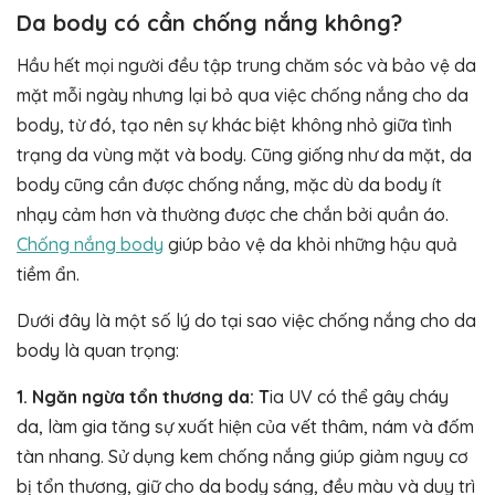
Da body có cần chống nắng không?
Hầu hết mọi người đều tập trung chăm sóc và bảo vệ da
mặt mỗi ngày nhưng lại bỏ qua việc chống nắng cho da
body, từ đó, tạo nên sự khác biệt không nhỏ giữa tình
trạng da vùng mặt và body. Cũng giống như da mặt, da
body cũng cần được chống nắng, mặc dù da body ít
nhạy cảm hơn và thường được che chắn bởi quần áo.
Chống nắng body
giúp bảo vệ da khỏi những hậu quả
tiềm ẩn.
Dưới đây là một số lý do tại sao việc chống nắng cho da
body là quan trọng:
1. Ngăn ngừa tổn thương da: T
ia UV có thể gây cháy
da, làm gia tăng sự xuất hiện của vết thâm, nám và đốm
tàn nhang. Sử dụng kem chống nắng giúp giảm nguy cơ
bị tổn thương, giữ cho da body sáng, đều màu và duy trì