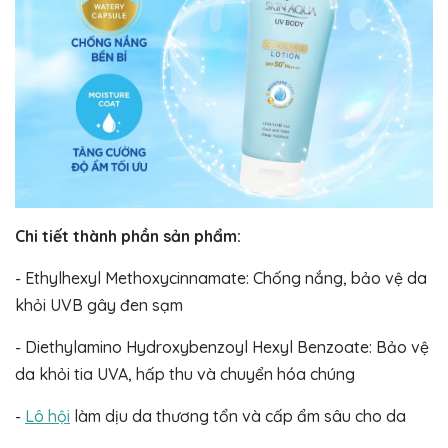
Chi tiết thành phần sản phẩm:
- Ethylhexyl Methoxycinnamate: Chống nắng, bảo vệ da
khỏi UVB gây đen sạm
- Diethylamino Hydroxybenzoyl Hexyl Benzoate: Bảo vệ
da khỏi tia UVA, hấp thu và chuyển hóa chúng
-
Lô hội
làm dịu da thương tổn và cấp ẩm sâu cho da