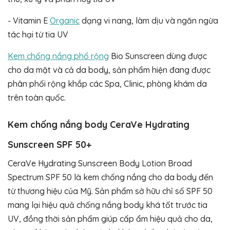
- Vitamin E
Organic
dạng vi nang, làm dịu và ngăn ngừa
tác hại từ tia UV
Kem chống nắng phổ rộng
Bio Sunscreen dùng được
cho da mặt và cả da body, sản phẩm hiện đang được
phân phối rộng khắp các Spa, Clinic, phòng khám da
trên toàn quốc.
Kem chống nắng body CeraVe Hydrating
Sunscreen SPF 50+
CeraVe Hydrating Sunscreen Body Lotion Broad
Spectrum SPF 50 là kem chống nắng cho da body đến
từ thương hiệu của Mỹ. Sản phẩm sở hữu chỉ số SPF 50
mang lại hiệu quả chống nắng body khá tốt trước tia
UV, đồng thời sản phẩm giúp cấp ẩm hiệu quả cho da,