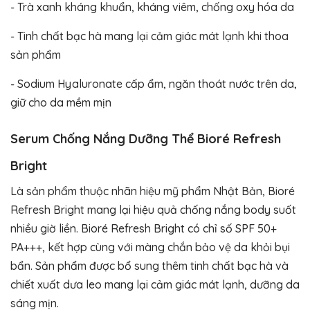
- Trà xanh kháng khuẩn, kháng viêm, chống oxy hóa da
- Tinh chất bạc hà mang lại cảm giác mát lạnh khi thoa
sản phẩm
- Sodium Hyaluronate cấp ẩm, ngăn thoát nước trên da,
giữ cho da mềm mịn
Serum Chống Nắng Dưỡng Thể Bioré Refresh
Bright
Là sản phẩm thuộc nhãn hiệu mỹ phẩm Nhật Bản, Bioré
Refresh Bright mang lại hiệu quả chống nắng body suốt
nhiều giờ liền. Bioré Refresh Bright có chỉ số SPF 50+
PA+++, kết hợp cùng với màng chắn bảo vệ da khỏi bụi
bẩn. Sản phẩm được bổ sung thêm tinh chất bạc hà và
chiết xuất dưa leo mang lại cảm giác mát lạnh, dưỡng da
sáng mịn.