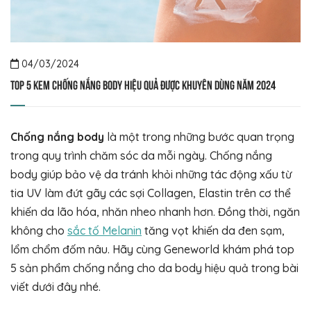
04/03/2024
Top 5 kem chống nắng body hiệu quả được khuyên dùng năm 2024
Chống nắng body
là một trong những bước quan trọng
trong quy trình chăm sóc da mỗi ngày. Chống nắng
body giúp bảo vệ da tránh khỏi những tác động xấu từ
tia UV làm đứt gãy các sợi Collagen, Elastin trên cơ thể
khiến da lão hóa, nhăn nheo nhanh hơn. Đồng thời, ngăn
không cho
sắc tố Melanin
tăng vọt khiến da đen sạm,
lổm chổm đốm nâu. Hãy cùng Geneworld khám phá top
5 sản phẩm chống nắng cho da body hiệu quả trong bài
viết dưới đây nhé.