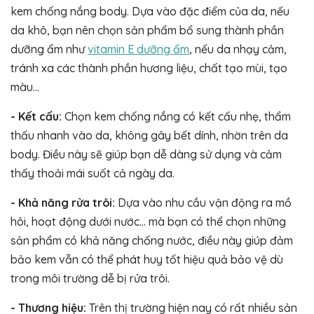
kem chống nắng body. Dựa vào đặc điểm của da, nếu
da khô, bạn nên chọn sản phẩm bổ sung thành phần
dưỡng ẩm như
vitamin E dưỡng ẩm
, nếu da nhạy cảm,
tránh xa các thành phần hương liệu, chất tạo mùi, tạo
màu…
- Kết cấu:
Chọn kem chống nắng có kết cấu nhẹ, thẩm
thấu nhanh vào da, không gây bết dính, nhờn trên da
body. Điều này sẽ giúp bạn dễ dàng sử dụng và cảm
thấy thoải mái suốt cả ngày da.
- Khả năng rửa trôi:
Dựa vào nhu cầu vận động ra mồ
hôi, hoạt động dưới nước… mà bạn có thể chọn những
sản phẩm có khả năng chống nước, điều này giúp đảm
bảo kem vẫn có thể phát huy tốt hiệu quả bảo vệ dù
trong môi trường dễ bị rửa trôi.
- Thương hiệu:
Trên thị trường hiện nay có rất nhiều sản