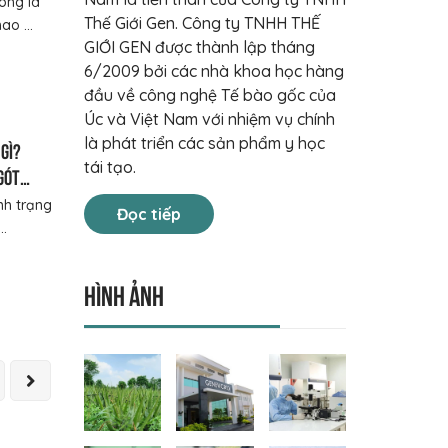
óng là
Thế Giới Gen. Công ty TNHH THẾ
ao ...
GIỚI GEN được thành lập tháng
6/2009 bởi các nhà khoa học hàng
đầu về công nghệ Tế bào gốc của
Úc và Việt Nam với nhiệm vụ chính
là phát triển các sản phẩm y học
gì?
tái tạo.
gót
ình trạng
Đọc tiếp
..
Hình ảnh