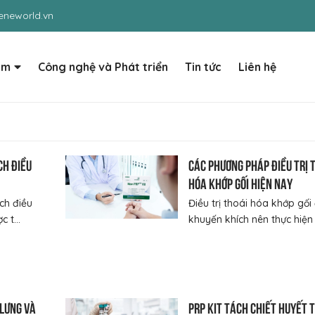
neworld.vn
ẩm
Công nghệ và Phát triển
Tin tức
Liên hệ
ch điều
Các phương pháp điều trị 
hóa khớp gối hiện nay
ch điều
Điều trị thoái hóa khớp gối
 t...
khuyến khích nên thực hiện 
 lưng và
PRP KIT tách chiết huyết 