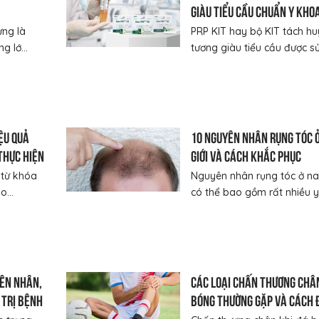
giàu tiểu cầu chuẩn y kho
ưng là
PRP KIT hay bộ KIT tách hu
g lớ...
tương giàu tiểu cầu được sử
ệu quả
10 nguyên nhân rụng tóc 
thực hiện
giới và cách khắc phục
à từ khóa
Nguyên nhân rụng tóc ở na
...
có thể bao gồm rất nhiều yế
yên nhân,
Các loại chấn thương châ
 trị bệnh
bóng thường gặp và cách đ
hiệu quả