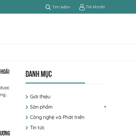
Tài khoản
Tìm kiếm
thoái
Danh mục
 được
ng...
Giới thiệu
Sản phẩm
Công nghệ và Phát triển
Tin tức
tương