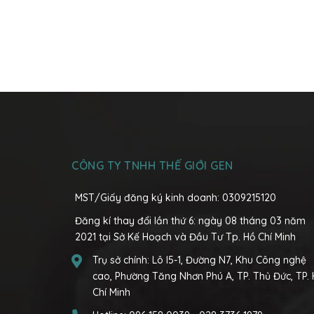
CÔNG TY TNHH THẾ GIỚI GEN
MST/Giấy đăng ký kinh doanh: 0309215120
Đăng kí thay đổi lần thứ 6: ngày 08 tháng 03 năm
2021 tại Sở Kế Hoạch và Đầu Tư Tp. Hồ Chí Minh
Trụ sở chính:
Lô I5-1, Đường N7, Khu Công nghệ
cao, Phường Tăng Nhơn Phú A, TP. Thủ Đức, TP.
Chí Minh