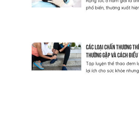
Rụng tóc ở nam giới là tìn
phổ biến, thường xuất hiện 
Các loại chấn thương th
thường gặp và cách điều 
quả
Tập luyện thể thao đem lạ
lợi ích cho sức khỏe nhưng 