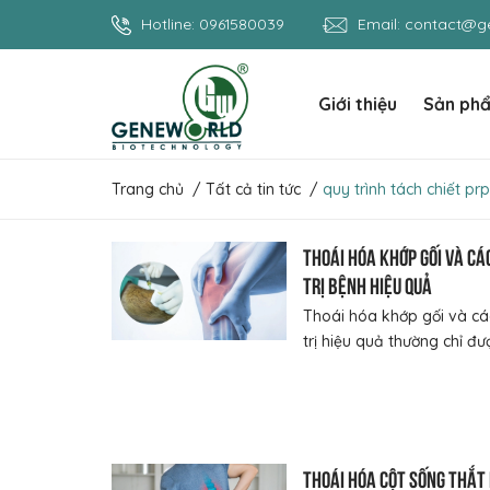
Hotline:
0961580039
Email:
contact@ge
Giới thiệu
Sản ph
Trang chủ
/
Tất cả tin tức
/
quy trình tách chiết prp
Thoái hóa khớp gối và cá
trị bệnh hiệu quả
Thoái hóa khớp gối và cá
trị hiệu quả thường chỉ được
Thoái hóa cột sống thắt