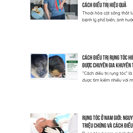
cách điều trị hiệu quả
Thoái hóa cột sống thắt l
bệnh lý phổ biến, ảnh hưởn
Cách điều trị rụng tóc hi
được chuyên gia khuyên 
“Cách điều trị rụng tóc” l
được tìm kiếm nhiều với mo
Rụng tóc ở nam giới: Ngu
triệu chứng và cách điều