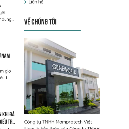
Liên hệ
a
yết
Về chúng tôi
 dụng...
ở nam
m giới
u t...
n khi đá
iều trị
Công ty TNHH Mamprotech Việt
Nam là tiền thân của Công ty TNHH