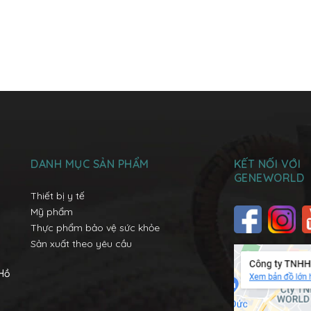
DANH MỤC SẢN PHẨM
KẾT NỐI VỚI
GENEWORLD
Thiết bị y tế
Mỹ phẩm
Thực phẩm bảo vệ sức khỏe
Sản xuất theo yêu cầu
 Hồ