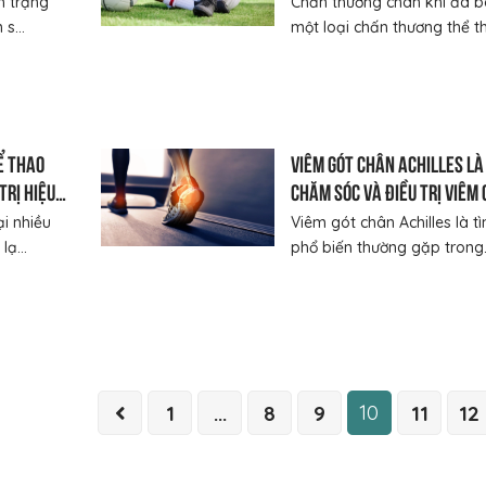
h trạng
Chấn thương chân khi đá b
s...
một loại chấn thương thể th
ể thao
Viêm gót chân Achilles là 
trị hiệu
Chăm sóc và điều trị viêm 
chân hiệu quả
i nhiều
Viêm gót chân Achilles là t
lạ...
phổ biến thường gặp trong.
10
1
...
8
9
11
12