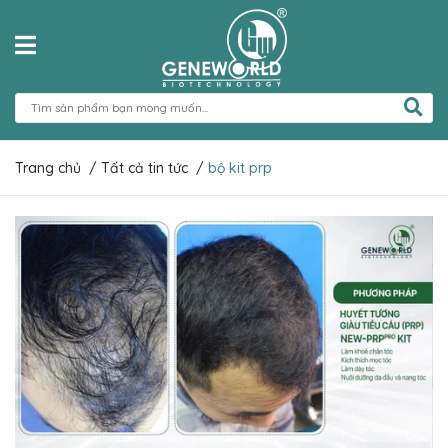
Trang chủ
/
Tất cả tin tức
/
bộ kit prp