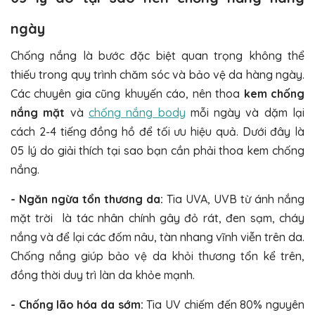
ngày
Chống nắng là bước đặc biệt quan trọng không thể
thiếu trong quy trình chăm sóc và bảo vệ da hàng ngày.
Các chuyên gia cũng khuyến cáo, nên thoa
kem chống
nắng mặt
và
chống nắng body
mỗi ngày và dặm lại
cách 2-4 tiếng đồng hồ để tối ưu hiệu quả. Dưới đây là
05 lý do giải thích tại sao bạn cần phải thoa kem chống
nắng.
- Ngăn ngừa tổn thương da:
Tia UVA, UVB từ ánh nắng
mặt trời là tác nhân chính gây đỏ rát, đen sạm, cháy
nắng và để lại các đốm nâu, tàn nhang vĩnh viễn trên da.
Chống nắng giúp bảo vệ da khỏi thương tổn kể trên,
đồng thời duy trì làn da khỏe mạnh.
- Chống lão hóa da sớm:
Tia UV chiếm đến 80% nguyên