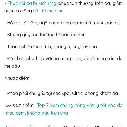
-
Phục hồi da bị kích ứng
, phục tổn thương trên da, giảm
nguy cơ tăng
sắc tố melanin
- Hỗ trợ cấp ẩm, ngăn ngừa tình trạng mất nước qua da
- Không gây tổn thương tế bào da non
- Thành phần lành tính, chống dị ứng trên da
- Đặc biệt phù hợp với da nhạy cảm, da thương tổn, da
mẹ bầu
Nhược điểm:
- Phân phối chủ yếu tại các Spa, Clinic, phòng khám da
>>> Xem thêm:
Top 7 kem chống nắng vật lý tốt cho da
nhạy cảm, không gây kích ứng