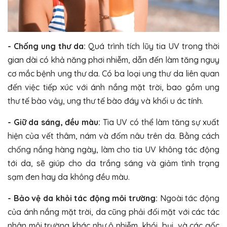
- Chống ung thư da:
Quá trình tích lũy tia UV trong thời
gian dài có khả năng phơi nhiễm, dẫn đến làm tăng nguy
cơ mắc bệnh ung thư da. Có ba loại ung thư da liên quan
đến việc tiếp xúc với ánh nắng mặt trời, bao gồm ung
thư tế bào vảy, ung thư tế bào đáy và khối u ác tính.
- Giữ da sáng, đều màu:
Tia UV có thể làm tăng sự xuất
hiện của vết thâm, nám và đốm nâu trên da. Bằng cách
chống nắng hàng ngày, làm cho tia UV không tác động
tới da, sẽ giúp cho da trắng sáng và giảm tình trạng
sạm đen hay da không đều màu.
- Bảo vệ da khỏi tác động môi trường:
Ngoài tác động
của ánh nắng mặt trời, da cũng phải đối mặt với các tác
nhân môi trường khác như ô nhiễm, khói, bụi, và các gốc