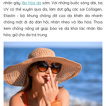
nhân gây
lão hóa da
sớm. Với những bước sóng dài, tia
UV có thể xuyên qua da, làm đứt gãy các sợi Collagen,
Elastin - bộ khung chống đỡ của da khiến da nhanh
chóng mất đi độ đàn hồi, nhăn nheo và lão hóa. Thoa
kem chống nắng sẽ giúp bảo vệ da khỏi tác nhân lão
hóa, giữ cho da trẻ trung.