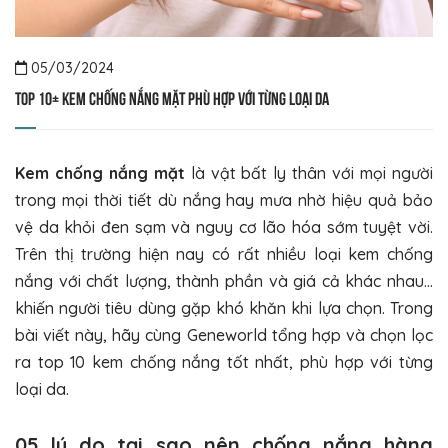
05/03/2024
Top 10+ kem chống nắng mặt phù hợp với từng loại da
Kem chống nắng mặt
là vật bất ly thân với mọi người
trong mọi thời tiết dù nắng hay mưa nhờ hiệu quả bảo
vệ da khỏi đen sạm và nguy cơ lão hóa sớm tuyệt vời.
Trên thị trường hiện nay có rất nhiều loại kem chống
nắng với chất lượng, thành phần và giá cả khác nhau…
khiến người tiêu dùng gặp khó khăn khi lựa chọn. Trong
bài viết này, hãy cùng Geneworld tổng hợp và chọn lọc
ra top 10 kem chống nắng tốt nhất, phù hợp với từng
loại da.
05 lý do tại sao nên chống nắng hàng