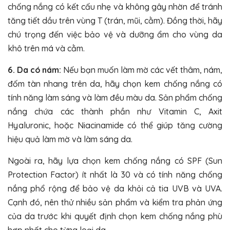
chống nắng có kết cấu nhẹ và không gây nhờn để tránh
tăng tiết dầu trên vùng T (trán, mũi, cằm). Đồng thời, hãy
chú trọng đến việc bảo vệ và dưỡng ẩm cho vùng da
khô trên má và cằm.
6. Da có nám:
Nếu bạn muốn làm mờ các vết thâm, nám,
đốm tàn nhang trên da, hãy chọn kem chống nắng có
tính năng làm sáng và làm đều màu da. Sản phẩm chống
nắng chứa các thành phần như Vitamin C, Axit
Hyaluronic, hoặc Niacinamide có thể giúp tăng cường
hiệu quả làm mờ và làm sáng da.
Ngoài ra, hãy lựa chọn kem chống nắng có SPF (Sun
Protection Factor) ít nhất là 30 và có tính năng chống
nắng phổ rộng để bảo vệ da khỏi cả tia UVB và UVA.
Cạnh đó, nên thử nhiều sản phẩm và kiểm tra phản ứng
của da trước khi quyết định chọn kem chống nắng phù
hợp nhất cho từng loại da.