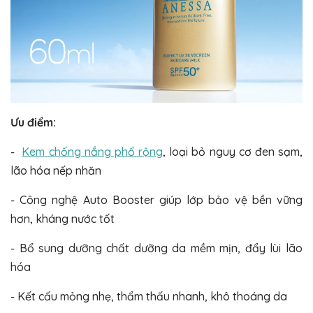
Ưu điểm:
-
Kem chống nắng phổ rộng
, loại bỏ nguy cơ đen sạm,
lão hóa nếp nhăn
- Công nghệ Auto Booster giúp lớp bảo vệ bền vững
hơn, kháng nước tốt
- Bổ sung dưỡng chất dưỡng da mềm mịn, đẩy lùi lão
hóa
- Kết cấu mỏng nhẹ, thẩm thấu nhanh, khô thoáng da