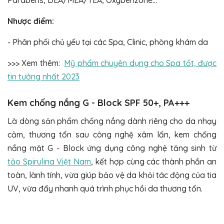
Parabens, DEA/MEA/TEA, Oxybenzone…
Nhược điểm:
- Phân phối chủ yếu tại các Spa, Clinic, phòng khám da
>>> Xem thêm:
Mỹ phẩm chuyên dụng cho Spa tốt, được
tin tưởng nhất 2023
Kem chống nắng G - Block SPF 50+, PA+++
Là dòng sản phẩm chống nắng dành riêng cho da nhạy
cảm, thương tổn sau công nghệ xâm lấn, kem chống
nắng mặt G - Block ứng dụng công nghệ tăng sinh từ
tảo Spirulina Việt Nam
, kết hợp cùng các thành phần an
toàn, lành tính, vừa giúp bảo vệ da khỏi tác động của tia
UV, vừa đẩy nhanh quá trình phục hồi da thương tổn.