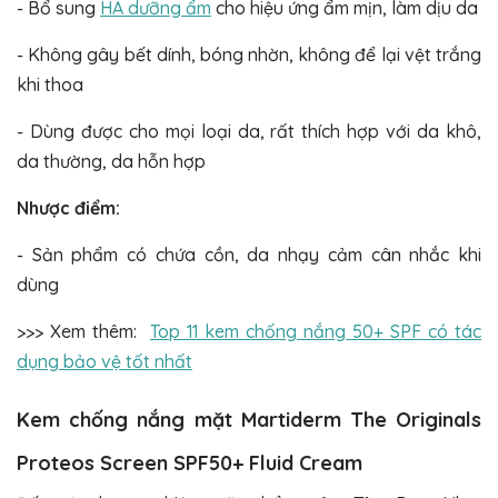
- Bổ sung
HA dưỡng ẩm
cho hiệu ứng ẩm mịn, làm dịu da
- Không gây bết dính, bóng nhờn, không để lại vệt trắng
khi thoa
- Dùng được cho mọi loại da, rất thích hợp với da khô,
da thường, da hỗn hợp
Nhược điểm:
- Sản phẩm có chứa cồn, da nhạy cảm cân nhắc khi
dùng
>>> Xem thêm:
Top 11 kem chống nắng 50+ SPF có tác
dụng bảo vệ tốt nhất
Kem chống nắng mặt Martiderm The Originals
Proteos Screen SPF50+ Fluid Cream