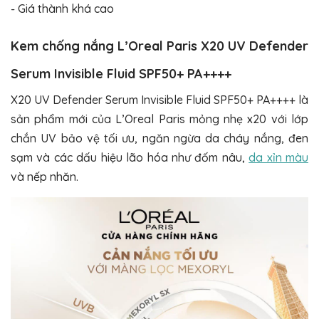
- Giá thành khá cao
Kem chống nắng L’Oreal Paris X20 UV Defender
Serum Invisible Fluid SPF50+ PA++++
X20 UV Defender Serum Invisible Fluid SPF50+ PA++++ là
sản phẩm mới của L’Oreal Paris mỏng nhẹ x20 với lớp
chắn UV bảo vệ tối ưu, ngăn ngừa da cháy nắng, đen
sạm và các dấu hiệu lão hóa như đốm nâu,
da xỉn màu
và nếp nhăn.