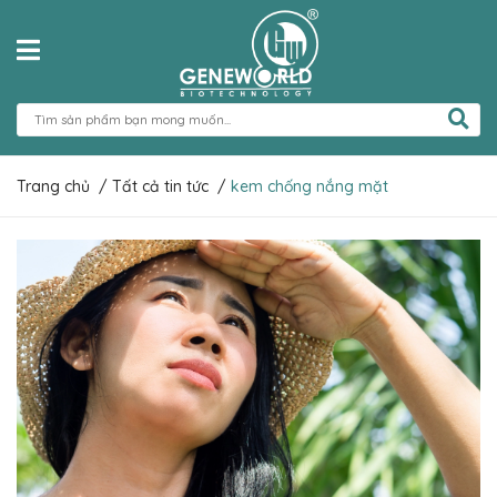
Trang chủ
/
Tất cả tin tức
/
kem chống nắng mặt