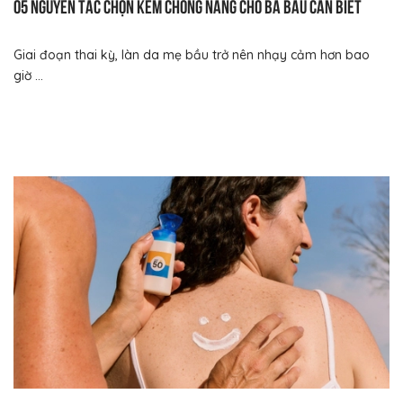
05 nguyên tắc chọn kem chống nắng cho bà bầu cần biết
Giai đoạn thai kỳ, làn da mẹ bầu trở nên nhạy cảm hơn bao
giờ ...