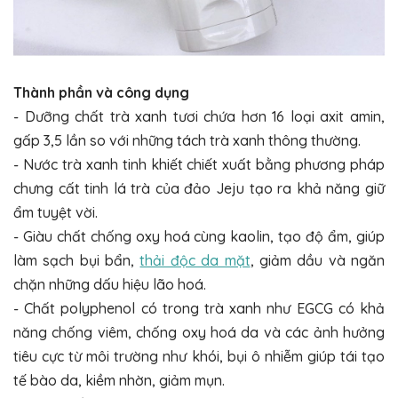
Thành phần và công dụng
- Dưỡng chất trà xanh tươi chứa hơn 16 loại axit amin,
gấp 3,5 lần so với những tách trà xanh thông thường.
- Nước trà xanh tinh khiết chiết xuất bằng phương pháp
chưng cất tinh lá trà của đảo Jeju tạo ra khả năng giữ
ẩm tuyệt vời.
- Giàu chất chống oxy hoá cùng kaolin, tạo độ ẩm, giúp
làm sạch bụi bẩn,
thải độc da mặt
, giảm dầu và ngăn
chặn những dấu hiệu lão hoá.
- Chất polyphenol có trong trà xanh như EGCG có khả
năng chống viêm, chống oxy hoá da và các ảnh hưởng
tiêu cực từ môi trường như khói, bụi ô nhiễm giúp tái tạo
tế bào da, kiềm nhờn, giảm mụn.