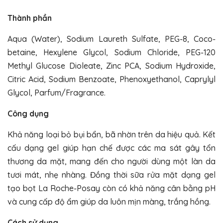
Thành phần
Aqua (Water), Sodium Laureth Sulfate, PEG-8, Coco-
betaine, Hexylene Glycol, Sodium Chloride, PEG-120
Methyl Glucose Dioleate, Zinc PCA, Sodium Hydroxide,
Citric Acid, Sodium Benzoate, Phenoxyethanol, Caprylyl
Glycol, Parfum/Fragrance.
Công dụng
Khả năng loại bỏ bụi bẩn, bã nhờn trên da hiệu quả. Kết
cấu dạng gel giúp hạn chế được các ma sát gây tổn
thương da mặt, mang đến cho người dùng một làn da
tươi mát, nhẹ nhàng. Đồng thời sữa rửa mặt dạng gel
tạo bọt La Roche-Posay còn có khả năng cân bằng pH
và cung cấp độ ẩm giúp da luôn mịn màng, trắng hồng.
Cách sử dụng