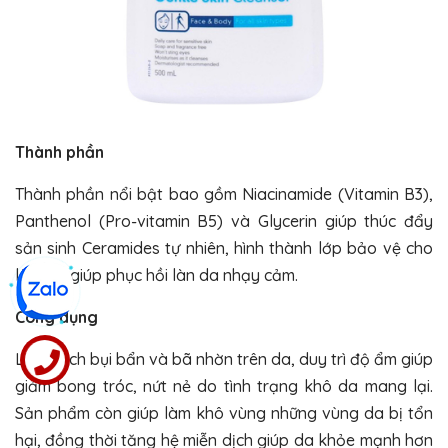
Thành phần
Thành phần nổi bật bao gồm Niacinamide (Vitamin B3),
Panthenol (Pro-vitamin B5) và Glycerin giúp thúc đẩy
sản sinh Ceramides tự nhiên, hình thành lớp bảo vệ cho
làn da, giúp phục hồi làn da nhạy cảm.
Công dụng
Làm sạch bụi bẩn và bã nhờn trên da, duy trì độ ẩm giúp
giảm bong tróc, nứt nẻ do tình trạng khô da mang lại.
Sản phẩm còn giúp làm khô vùng những vùng da bị tổn
hại, đồng thời tăng hệ miễn dịch giúp da khỏe mạnh hơn