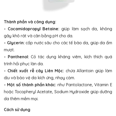
Thành phần và công dụng:
- Cocamidopropyl Betaine:
giúp làm sạch da, không
gây khô rát và cân bằng pH cho da.
- Glycerin:
cấp nước sâu cho các tế bào da, giúp da ẩm
mượt.
- Panthenol:
Có tác dụng kháng viêm, kích thích quá
trình hồi phục làn da.
- Chiết xuất rễ cây Liên Mộc:
chứa Allantoin giúp làm
dịu và bảo vệ da kích ứng, nhạy cảm.
- Một số thành phần khác:
như Pantolactone, Vitamin E
hoặc Tocopheryl Acetate, Sodium Hydroxide giúp dưỡng
da thêm mềm mại.
Cách sử dụng