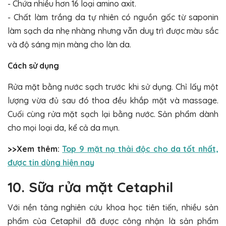
- Chứa nhiều hơn 16 loại amino axit.
- Chất làm trắng da tự nhiên có nguồn gốc từ saponin
làm sạch da nhẹ nhàng nhưng vẫn duy trì được màu sắc
và độ sáng mịn màng cho làn da.
Cách sử dụng
Rửa mặt bằng nước sạch trước khi sử dụng. Chỉ lấy một
lượng vừa đủ sau đó thoa đều khắp mặt và massage.
Cuối cùng rửa mặt sạch lại bằng nước. Sản phẩm dành
cho mọi loại da, kể cả da mụn.
>>Xem thêm:
Top 9 mặt nạ thải độc cho da tốt nhất,
được tin dùng hiện nay
10. Sữa rửa mặt Cetaphil
Với nền tảng nghiên cứu khoa học tiên tiến, nhiều sản
phẩm của Cetaphil đã được công nhận là sản phẩm