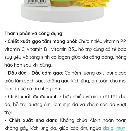
Thành phần và công dụng:
- Chiết xuất gạo tấm mang phôi:
Chứa nhiều vitamin PP,
vitamin C, vitamin B1, vitamin B5,.. hỗ trợ củng cố tế bào
suy yếu và tăng sinh collagen giúp da căng bóng, hồng
hào hơn sau khi dùng.
- Dầu dừa - Dầu cám gạo:
Có hàm lượng axit lauric cao
giúp làm sạch sâu, không gây kích ứng, an toàn cho mọi
loại da kể cả da nhạy cảm.
- Chiết xuất đu đủ xanh:
Chứa nhiều vitamin rất tốt cho
da, hỗ trợ dưỡng ẩm, làm mịn da và chăm sóc da vượt
trội.
- Chiết xuất nha đam:
Không chứa Aloin hoàn toàn
không gây kích ứng da, giúp cấp ẩm, ngừa
da bị mụn
,