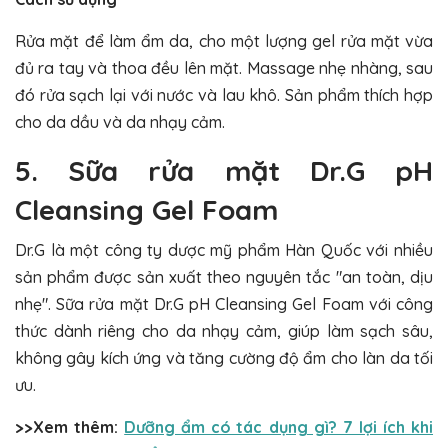
Rửa mặt để làm ẩm da, cho một lượng gel rửa mặt vừa
đủ ra tay và thoa đều lên mặt. Massage nhẹ nhàng, sau
đó rửa sạch lại với nước và lau khô. Sản phẩm thích hợp
cho da dầu và da nhạy cảm.
5. Sữa rửa mặt Dr.G pH
Cleansing Gel Foam
Dr.G là một công ty dược mỹ phẩm Hàn Quốc với nhiều
sản phẩm được sản xuất theo nguyên tắc "an toàn, dịu
nhẹ". Sữa rửa mặt Dr.G pH Cleansing Gel Foam với công
thức dành riêng cho da nhạy cảm, giúp làm sạch sâu,
không gây kích ứng và tăng cường độ ẩm cho làn da tối
ưu.
>>Xem thêm:
Dưỡng ẩm có tác dụng gì? 7 lợi ích khi