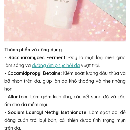
Thành phần và công dụng:
- Saccharomyces Ferment:
Đây là một loại men giúp
làm sáng và
dưỡng ẩm phục hồi da
vượt trội.
- Cocamidpropyl Betaine:
Kiểm soát lượng dầu thừa và
bã nhờn trên da, giúp làn da khô thoáng và nhẹ nhàng
hơn.
- Allantoin:
Làm giảm kích ứng, các vết sưng đỏ và cấp
ẩm cho da mềm mại.
- Sodium Lauroyl Methyl Isethionate:
Làm sạch da, dễ
dàng cuốn trôi bụi bẩn, cải thiện được tình trạng mụn
trên da.