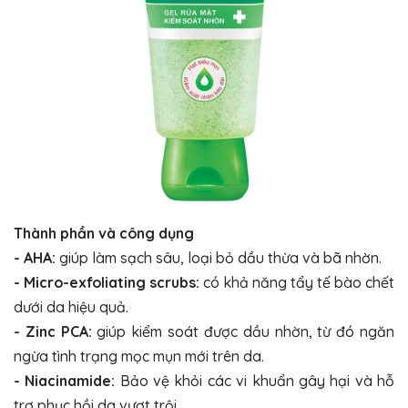
Thành phần và công dụng
- AHA:
giúp làm sạch sâu, loại bỏ dầu thừa và bã nhờn.
- Micro-exfoliating scrubs:
có khả năng tẩy tế bào chết
dưới da hiệu quả.
- Zinc PCA:
giúp kiểm soát được dầu nhờn, từ đó ngăn
ngừa tình trạng mọc mụn mới trên da.
- Niacinamide:
Bảo vệ khỏi các vi khuẩn gây hại và hỗ
trợ phục hồi da vượt trội.