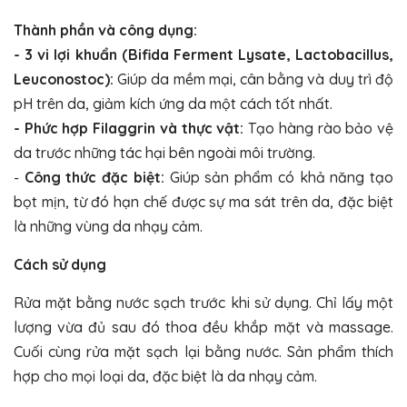
Thành phần và công dụng:
- 3 vi lợi khuẩn (Bifida Ferment Lysate, Lactobacillus,
Leuconostoc):
Giúp da mềm mại, cân bằng và duy trì độ
pH trên da, giảm kích ứng da một cách tốt nhất.
- Phức hợp Filaggrin và thực vật:
Tạo hàng rào bảo vệ
da trước những tác hại bên ngoài môi trường.
-
Công thức đặc biệt:
Giúp sản phẩm có khả năng tạo
bọt mịn, từ đó hạn chế được sự ma sát trên da, đặc biệt
là những vùng da nhạy cảm.
Cách sử dụng
Rửa mặt bằng nước sạch trước khi sử dụng. Chỉ lấy một
lượng vừa đủ sau đó thoa đều khắp mặt và massage.
Cuối cùng rửa mặt sạch lại bằng nước. Sản phẩm thích
hợp cho mọi loại da, đặc biệt là da nhạy cảm.