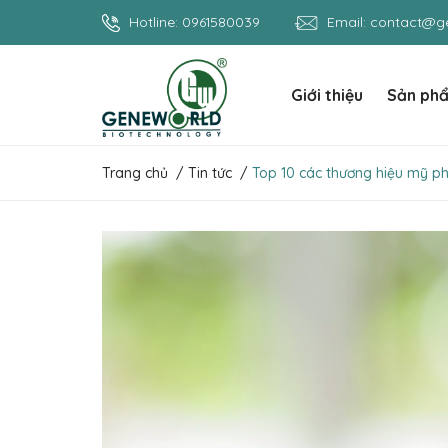
Hotline:
0961580039
Email:
contact@ge
Giới thiệu
Sản ph
Trang chủ
/
Tin tức
/
Top 10 các thương hiệu mỹ phẩ