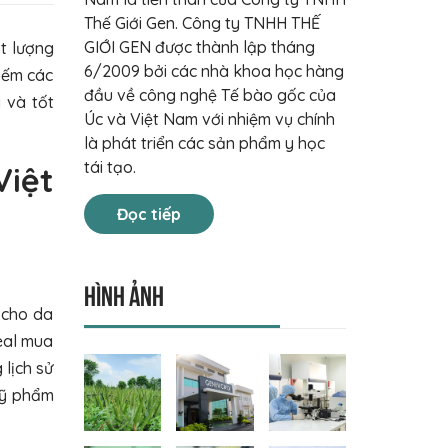
Thế Giới Gen. Công ty TNHH THẾ
GIỚI GEN được thành lập tháng
ất lượng
6/2009 bởi các nhà khoa học hàng
kiếm các
đầu về công nghệ Tế bào gốc của
 và tốt
Úc và Việt Nam với nhiệm vụ chính
là phát triển các sản phẩm y học
tái tạo.
Việt
Đọc tiếp
Hình ảnh
 cho da
eal mua
 lịch sử
mỹ phẩm