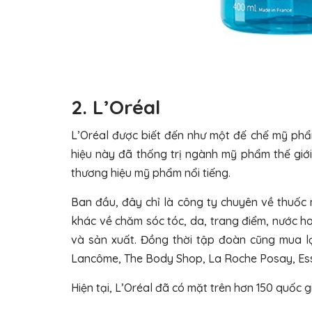
2. L’Oréal
L’Oréal được biết đến như một đế chế mỹ phẩ
hiệu này đã thống trị ngành mỹ phẩm thế giớ
thương hiệu mỹ phẩm nổi tiếng.
Ban đầu, đây chỉ là công ty chuyên về thuốc
khác về chăm sóc tóc, da, trang điểm, nước 
và sản xuất. Đồng thời tập đoàn cũng mua lạ
Lancôme, The Body Shop, La Roche Posay, Ess
Hiện tại, L’Oréal đã có mặt trên hơn 150 quốc 