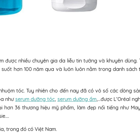
m được nhiều chuyên gia da liễu tin tưởng và khuyên dùng.
i suốt hơn 100 năm qua và luôn luôn nằm trong danh sách 
 nhuộm tóc. Tuy nhiên cho đến nay đã có vô số các dòng s
hoa như
serum dưỡng tóc
,
serum dưỡng ẩm
,...được L’Oréal ng
i hơn 36 thương hiệu mỹ phẩm, làm đẹp nổi tiếng như Mayb
ie….
gia, trong đó có Việt Nam.