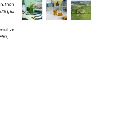
n, thân
ười yêu
nsitive
50,...