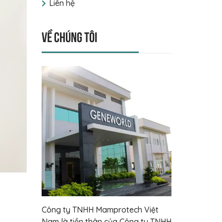
Liên hệ
Về chúng tôi
Công ty TNHH Mamprotech Việt
Nam là tiền thân của Công ty TNHH