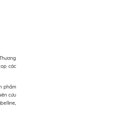
 Thương
top các
ản phẩm
hiên cứu
elline,