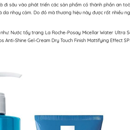
à đi sâu vào phát triển các sản phẩm có thành phần an toà
 da nhạy cảm. Do đó mà thương hiệu này được rất nhiều ng
như: Nước tẩy trang La Roche-Posay Micellar Water Ultra Se
Anti-Shine Gel-Cream Dry Touch Finish Mattifying Effect SPF