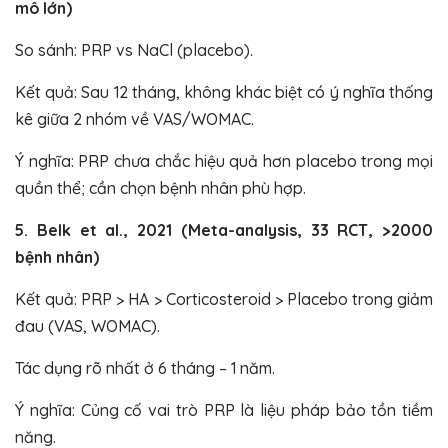
mô lớn)
So sánh: PRP vs NaCl (placebo).
Kết quả: Sau 12 tháng, không khác biệt có ý nghĩa thống
kê giữa 2 nhóm về VAS/WOMAC.
Ý nghĩa: PRP chưa chắc hiệu quả hơn placebo trong mọi
quần thể; cần chọn bệnh nhân phù hợp.
5. Belk et al., 2021 (Meta-analysis, 33 RCT, >2000
bệnh nhân)
Kết quả: PRP > HA > Corticosteroid > Placebo trong giảm
đau (VAS, WOMAC).
Tác dụng rõ nhất ở 6 tháng – 1 năm.
Ý nghĩa: Củng cố vai trò PRP là liệu pháp bảo tồn tiềm
năng.