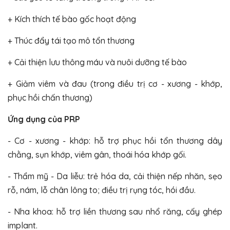
+ Kích thích tế bào gốc hoạt động
+ Thúc đẩy tái tạo mô tổn thương
+ Cải thiện lưu thông máu và nuôi dưỡng tế bào
+ Giảm viêm và đau (trong điều trị cơ - xương - khớp,
phục hồi chấn thương)
Ứng dụng của PRP
- Cơ - xương - khớp: hỗ trợ phục hồi tổn thương dây
chằng, sụn khớp, viêm gân, thoái hóa khớp gối.
- Thẩm mỹ - Da liễu: trẻ hóa da, cải thiện nếp nhăn, sẹo
rỗ, nám, lỗ chân lông to; điều trị rụng tóc, hói đầu.
- Nha khoa: hỗ trợ liền thương sau nhổ răng, cấy ghép
implant.