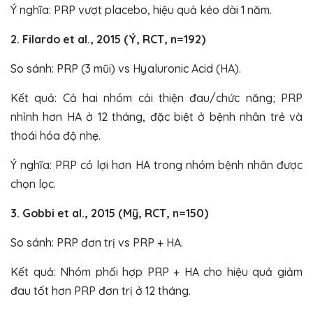
Ý nghĩa: PRP vượt placebo, hiệu quả kéo dài 1 năm.
2. Filardo et al., 2015 (Ý, RCT, n=192)
So sánh: PRP (3 mũi) vs Hyaluronic Acid (HA).
Kết quả: Cả hai nhóm cải thiện đau/chức năng; PRP
nhỉnh hơn HA ở 12 tháng, đặc biệt ở bệnh nhân trẻ và
thoái hóa độ nhẹ.
Ý nghĩa: PRP có lợi hơn HA trong nhóm bệnh nhân được
chọn lọc.
3. Gobbi et al., 2015 (Mỹ, RCT, n=150)
So sánh: PRP đơn trị vs PRP + HA.
Kết quả: Nhóm phối hợp PRP + HA cho hiệu quả giảm
đau tốt hơn PRP đơn trị ở 12 tháng.