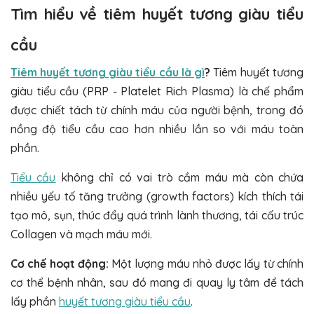
Tìm hiểu về tiêm huyết tương giàu tiểu
cầu
Tiêm huyết tương giàu tiểu cầu là gì
?
Tiêm huyết tương
giàu tiểu cầu (PRP - Platelet Rich Plasma) là chế phẩm
được chiết tách từ chính máu của người bệnh, trong đó
nồng độ tiểu cầu cao hơn nhiều lần so với máu toàn
phần.
Tiểu cầu
không chỉ có vai trò cầm máu mà còn chứa
nhiều yếu tố tăng trưởng (growth factors) kích thích tái
tạo mô, sụn, thúc đẩy quá trình lành thương, tái cấu trúc
Collagen và mạch máu mới.
Cơ chế hoạt động:
Một lượng máu nhỏ được lấy từ chính
cơ thể bệnh nhân, sau đó mang đi quay ly tâm để tách
lấy phần
huyết tương giàu tiểu cầu
.