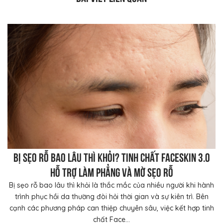
Bị sẹo rỗ bao lâu thì khỏi? Tinh chất FaceSkin 3.0
hỗ trợ làm phẳng và mờ sẹo rỗ
Bị sẹo rỗ bao lâu thì khỏi là thắc mắc của nhiều người khi hành
trình phục hồi da thường đòi hỏi thời gian và sự kiên trì. Bên
cạnh các phương pháp can thiệp chuyên sâu, việc kết hợp tinh
chất Face...