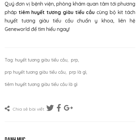
Quý đơn vị bệnh viện, phòng khám quan tâm tới phương
pháp
tiêm huyết tương giàu tiểu cầu
cùng bộ kit tách
huyết tương giàu tiểu cầu chuẩn y khoa, liên hệ
Geneworld để tìm hiểu ngay!
Tag:
huyết tương giàu tiểu cầu
,
prp
,
prp huyết tương giàu tiểu cầu
,
prp là gì
,
tiêm huyết tương giàu tiểu cầu là gì
Chia sẻ bài viết:
Danh mục