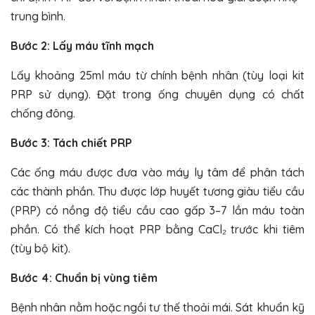
trung bình.
Bước 2: Lấy máu tĩnh mạch
Lấy khoảng 25ml máu từ chính bệnh nhân (tùy loại kit
PRP sử dụng). Đặt trong ống chuyên dụng có chất
chống đông.
Bước 3: Tách chiết PRP
Các ống máu được đưa vào máy ly tâm để phân tách
các thành phần. Thu được lớp huyết tương giàu tiểu cầu
(PRP) có nồng độ tiểu cầu cao gấp 3–7 lần máu toàn
phần. Có thể kích hoạt PRP bằng CaCl₂ trước khi tiêm
(tùy bộ kit).
Bước 4: Chuẩn bị vùng tiêm
Bệnh nhân nằm hoặc ngồi tư thế thoải mái. Sát khuẩn kỹ