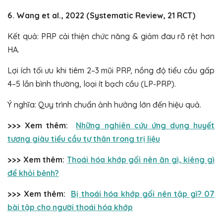
6. Wang et al., 2022 (Systematic Review, 21 RCT)
Kết quả: PRP cải thiện chức năng & giảm đau rõ rệt hơn
HA.
Lợi ích tối ưu khi tiêm 2–3 mũi PRP, nồng độ tiểu cầu gấp
4–5 lần bình thường, loại ít bạch cầu (LP-PRP).
Ý nghĩa: Quy trình chuẩn ảnh hưởng lớn đến hiệu quả.
>>> Xem thêm:
Những nghiên cứu ứng dụng huyết
tương giàu tiểu cầu tự thân trong trị liệu
>>> Xem thêm:
Thoái hóa khớp gối nên ăn gì, kiêng gì
để khỏi bệnh?
>>> Xem thêm:
Bị thoái hóa khớp gối nên tập gì? 07
bài tập cho người thoái hóa khớp