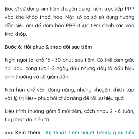
Bác sĩ sử dụng kim tiêm chuyên dụng, tiêm trực tiếp PRP
vào khe khớp thoái hóa. Một số cơ sở sử dụng hướng
dẫn siêu âm để đảm bảo PRP được tiêm chính xác vào
khe khớp.
Bước 6: Hồi phục & theo dõi sau tiêm
Nghỉ ngơi tại chỗ 15 - 30 phút sau tiêm. Có thể cảm giác
hơi đau, căng tức 1–2 ngày đầu nhưng đây là dấu hiệu
bình thường và sẽ giảm dần.
Nên hạn chế vận động nặng, nhưng khuyến khích tập
vật lý trị liệu – phục hồi chức năng để tối ưu hiệu quả.
Liệu trình thường gồm 3 mũi tiêm, cách nhau 2 - 6 tuần,
tùy phác đồ điều trị.
>>> Xem thêm:
Kỹ thuật tiêm huyết tương giàu tiểu