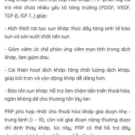
trò nhờ chứa nhiều yếu tố tăng trưởng (PDGF, VEGF,
TGF-β, IGF-1...) giúp:
- Kích thích tái tạo sụn khớp: thúc đẩy tăng sinh tế bào
sụn và sản xuất chất nền sụn.
- Giảm viêm: ức chế phản ứng viêm mạn tính trong dịch
khớp, làm giảm đau.
- Cải thiện hoạt dịch khớp: tăng chất lượng dịch khớp,
giúp bôi trơn và vận động khớp dễ dàng hơn.
- Bảo tồn sụn khớp: Hỗ trợ làm chậm tiến triển thoái hóa,
ngăn không để cho thương tổn lây lan.
PRP phù hợp nhất cho thoái hóa khớp giai đoạn nhẹ -
trung bình (I – III), còn với giai đoạn nặng thường được
chỉ định thay khớp, lúc này, PRP có thể hỗ trợ đẩy