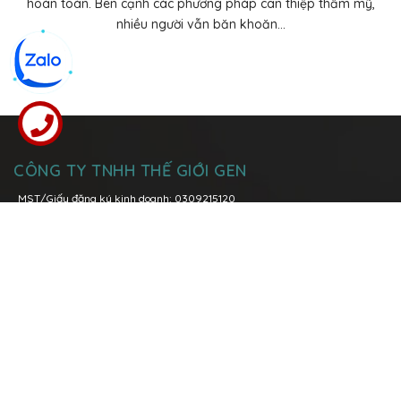
hoàn toàn. Bên cạnh các phương pháp can thiệp thẩm mỹ,
nhiều người vẫn băn khoăn...
CÔNG TY TNHH THẾ GIỚI GEN
MST/Giấy đăng ký kinh doanh: 0309215120
Đăng kí thay đổi lần thứ 6: ngày 08 tháng 03 năm 2021 tại Sở Kế
Hoạch và Đầu Tư Tp. Hồ Chí Minh
Trụ sở chính:
Lô I5-1, Đường N7, Khu Công nghệ cao, Phường Tăng
Nhơn Phú A, TP. Thủ Đức, TP. Hồ Chí Minh
Hotline:
096 158 0039
-
028 3736 1979
Văn phòng Miền Bắc:
P.1108 Tòa nhà Việt Đức Complex, số 39 Lê Văn
Lương, quận Thanh Xuân, Tp. Hà Nội
Hotline:
0904 89 00 68