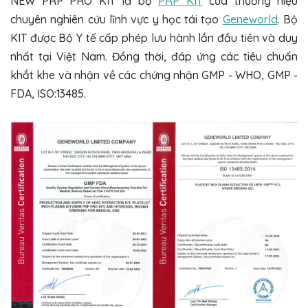
NEW PRP PRO KIT là bộ
PRP KIT
của thương hiệu
chuyên nghiên cứu lĩnh vực y học tái tạo
Geneworld
. Bộ
KIT được Bộ Y tế cấp phép lưu hành lần đầu tiên và duy
nhất tại Việt Nam. Đồng thời, đáp ứng các tiêu chuẩn
khắt khe và nhận về các chứng nhận GMP - WHO, GMP -
FDA, ISO:13485.