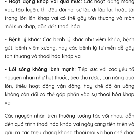
- Hoạt động khớp vai quá mức:
Các hoạt động mang
vác, tập luyện, thi đấu đòi hỏi sự lặp đi lặp lại, hoặc tải
trọng lớn lên khớp vai có thể gây tổn thương và mòn
mỏi sụn khớp, dẫn đến thoái hóa.
- Bệnh lý khác:
Các bệnh lý khác như viêm khớp, bệnh
gút, bệnh viêm xương, hay các bệnh lý tự miễn dễ gây
tổn thương và thoái hóa khớp vai.
- Lối sống không lành mạnh:
Tiếp xúc với các yếu tố
nguyên nhân như hút thuốc, tiêu thụ rượu, cân nặng quá
lớn, thiếu hoạt động vận động, hay chế độ ăn uống
không cân đối có thể góp phần vào sự thoái hóa khớp
vai.
Các nguyên nhân trên thường tương tác với nhau, dẫn
đến quá trình thoái hóa khớp vai ngày càng tiến triển và
gây ra các triệu chứng không thoải mái và hạn chế chức