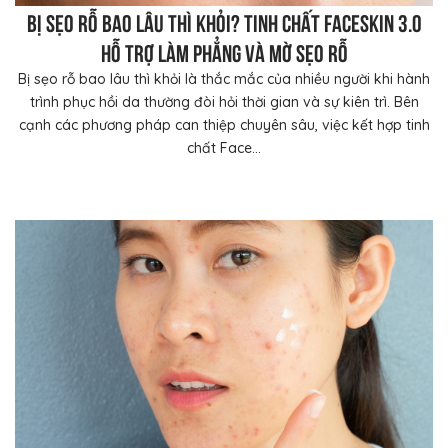
Bị sẹo rỗ bao lâu thì khỏi? Tinh chất FaceSkin 3.0
hỗ trợ làm phẳng và mờ sẹo rỗ
Bị sẹo rỗ bao lâu thì khỏi là thắc mắc của nhiều người khi hành
trình phục hồi da thường đòi hỏi thời gian và sự kiên trì. Bên
cạnh các phương pháp can thiệp chuyên sâu, việc kết hợp tinh
chất Face...