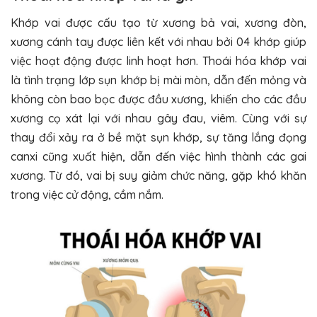
Khớp vai được cấu tạo từ xương bả vai, xương đòn,
xương cánh tay được liên kết với nhau bởi 04 khớp giúp
việc hoạt động được linh hoạt hơn. Thoái hóa khớp vai
là tình trạng lớp sụn khớp bị mài mòn, dẫn đến mỏng và
không còn bao bọc được đầu xương, khiến cho các đầu
xương cọ xát lại với nhau gây đau, viêm. Cùng với sự
thay đổi xảy ra ở bề mặt sụn khớp, sự tăng lắng đọng
canxi cũng xuất hiện, dẫn đến việc hình thành các gai
xương. Từ đó, vai bị suy giảm chức năng, gặp khó khăn
trong việc cử động, cầm nắm.