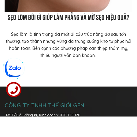
Sẹo lõm bôi gì giúp làm phẳng và mờ sẹo hiệu quả?
Sẹo lõm là tình trạng da mất đi cấu trúc nâng đỡ sau tổn
thương, tạo thành những vùng da trũng xuống khó tự phục hồi
hoàn toàn. Bên cạnh các phương pháp can thiệp thẩm mỹ,
nhiều người vẫn băn khoăn...
CÔNG TY TNHH THẾ GIỚI GEN
MST/Giấy đăng ký kinh doanh: 0309215120
Đăng kí thay đổi lần thứ 6: ngày 08 tháng 03 năm 2021 tại Sở Kế
Hoạch và Đầu Tư Tp. Hồ Chí Minh