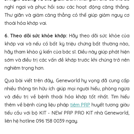
nghỉ ngơi và phục hồi sau các hoạt động căng thẳng.
Thư giãn và giảm căng thẳng có thể giúp giảm nguy cơ
thoái hóa khớp vai.
6. Theo dõi sức khỏe khớp:
Hãy theo dõi sức khỏe của
khớp vai và nếu có bất kỳ triệu chứng bất thường nào,
hãy tham khảo ý kiến của bác sĩ. Điều này giúp phát hiện
sớm và điều trị các vấn đề khớp trước khi chúng trở nên
nghiêm trọng hơn.
Qua bài viết trên đây, Geneworld hy vọng đã cung cấp
nhiều thông tin hữu ích giúp mọi người hiểu, phòng ngừa
và điều trị về bệnh thoái hóa khớp tốt nhất. Tìm hiểu
thêm về bệnh cùng liệu pháp
tiêm PRP
huyết tương giàu
tiểu cầu với bộ KIT - NEW PRP PRO KIT nhà Geneworld,
liên hệ hotline 096 158 0039 ngay.