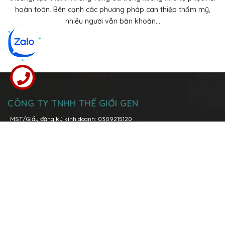
hoàn toàn. Bên cạnh các phương pháp can thiệp thẩm mỹ,
nhiều người vẫn băn khoăn...
CÔNG TY TNHH THẾ GIỚI GEN
MST/Giấy đăng ký kinh doanh: 0309215120
Đăng kí thay đổi lần thứ 6: ngày 08 tháng 03 năm 2021 tại Sở Kế
Hoạch và Đầu Tư Tp. Hồ Chí Minh
Trụ sở chính:
Lô I5-1, Đường N7, Khu Công nghệ cao, Phường Tăng
Nhơn Phú A, TP. Thủ Đức, TP. Hồ Chí Minh
Hotline:
096 158 0039
-
028 3736 1979
Văn phòng Miền Bắc:
P.1108 Tòa nhà Việt Đức Complex, số 39 Lê Văn
Lương, quận Thanh Xuân, Tp. Hà Nội