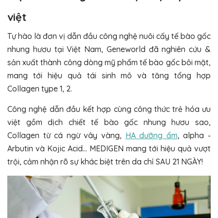
việt
Tự hào là đơn vị dẫn đầu công nghệ nuôi cấy tế bào gốc
nhung hươu tại Việt Nam, Geneworld đã nghiên cứu &
sản xuất thành công dòng mỹ phẩm tế bào gốc bôi mặt,
mang tới hiệu quả tái sinh mô và tăng tổng hợp
Collagen type 1, 2.
Công nghệ dẫn đầu kết hợp cùng công thức trẻ hóa ưu
việt gồm dịch chiết tế bào gốc nhung hươu sao,
Collagen từ cá ngừ vây vàng,
HA dưỡng ẩm
, alpha -
Arbutin và Kojic Acid… MEDIGEN mang tới hiệu quả vượt
trội, cảm nhận rõ sự khác biệt trên da chỉ SAU 21 NGÀY!