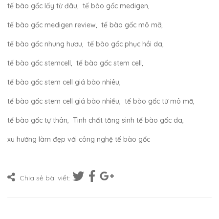
tế bào gốc lấy từ đâu
,
tế bào gốc medigen
,
tế bào gốc medigen review
,
tế bào gốc mô mỡ
,
tế bào gốc nhung hươu
,
tế bào gốc phục hồi da
,
tế bào gốc stemcell
,
tế bào gốc stem cell
,
tế bào gốc stem cell giá bào nhiêu
,
tế bào gốc stem cell giá bào nhiều
,
tế bào gốc từ mô mỡ
,
tế bào gốc tự thân
,
Tinh chất tăng sinh tế bào gốc da
,
xu hướng làm đẹp với công nghệ tế bào gốc
Chia sẻ bài viết: