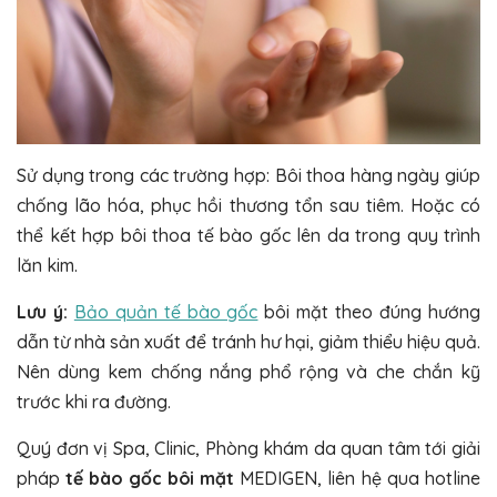
Sử dụng trong các trường hợp: Bôi thoa hàng ngày giúp
chống lão hóa, phục hồi thương tổn sau tiêm. Hoặc có
thể kết hợp bôi thoa tế bào gốc lên da trong quy trình
lăn kim.
Lưu ý:
Bảo quản tế bào gốc
bôi mặt theo đúng hướng
dẫn từ nhà sản xuất để tránh hư hại, giảm thiểu hiệu quả.
Nên dùng kem chống nắng phổ rộng và che chắn kỹ
trước khi ra đường.
Quý đơn vị Spa, Clinic, Phòng khám da quan tâm tới giải
pháp
tế bào gốc bôi mặt
MEDIGEN, liên hệ qua hotline