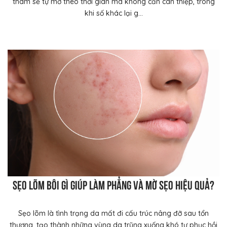
thâm sẽ tự mờ theo thời gian mà không cần can thiệp, trong
khi số khác lại g...
Sẹo lõm bôi gì giúp làm phẳng và mờ sẹo hiệu quả?
Sẹo lõm là tình trạng da mất đi cấu trúc nâng đỡ sau tổn
thương, tạo thành những vùng da trũng xuống khó tự phục hồi