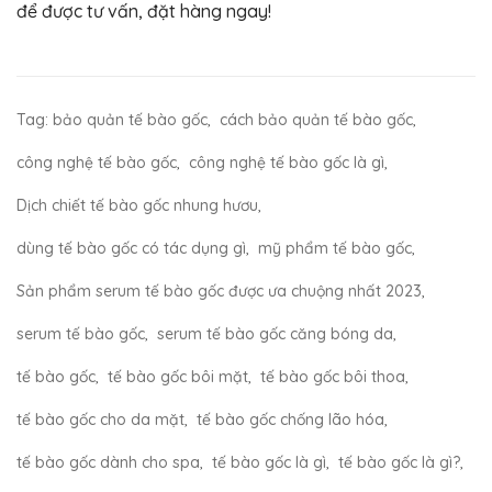
để được tư vấn, đặt hàng ngay!
Tag:
bảo quản tế bào gốc
,
cách bảo quản tế bào gốc
,
công nghệ tế bào gốc
,
công nghệ tế bào gốc là gì
,
Dịch chiết tế bào gốc nhung hươu
,
dùng tế bào gốc có tác dụng gì
,
mỹ phẩm tế bào gốc
,
Sản phẩm serum tế bào gốc được ưa chuộng nhất 2023
,
serum tế bào gốc
,
serum tế bào gốc căng bóng da
,
tế bào gốc
,
tế bào gốc bôi mặt
,
tế bào gốc bôi thoa
,
tế bào gốc cho da mặt
,
tế bào gốc chống lão hóa
,
tế bào gốc dành cho spa
,
tế bào gốc là gì
,
tế bào gốc là gì?
,