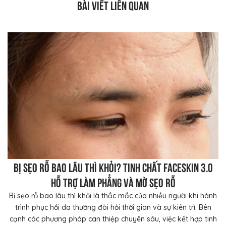
BÀI VIẾT LIÊN QUAN
Bị sẹo rỗ bao lâu thì khỏi? Tinh chất FaceSkin 3.0
hỗ trợ làm phẳng và mờ sẹo rỗ
Bị sẹo rỗ bao lâu thì khỏi là thắc mắc của nhiều người khi hành
trình phục hồi da thường đòi hỏi thời gian và sự kiên trì. Bên
cạnh các phương pháp can thiệp chuyên sâu, việc kết hợp tinh