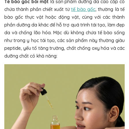
Tế bào gốc bôi mặt
là sản phẩm dưỡng da cao cấp có
chứa thành phần chiết xuất từ
tế bào gốc
, thường là tế
bào gốc thực vật hoặc động vật, cùng với các thành
phần dưỡng da khác để hỗ trợ quá trình tái tạo, làm đẹp
da và chống lão hóa. Mặc dù không chứa tế bào sống
như trong y học tái tạo, các sản phẩm này thường giàu
peptide, yếu tố tăng trưởng, chất chống oxy hóa và các
dưỡng chất có khả năng: