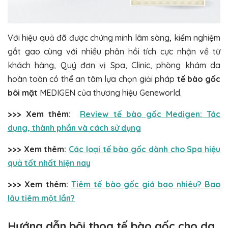
Với hiệu quả đã được chứng minh lâm sàng, kiểm nghiệm
gắt gao cùng với nhiều phản hồi tích cực nhận về từ
khách hàng, Quý đơn vị Spa, Clinic, phòng khám da
hoàn toàn có thể an tâm lựa chọn giải pháp
tế bào gốc
bôi mặt
MEDIGEN của thương hiệu Geneworld.
>>> Xem thêm:
Review tế bào gốc Medigen: Tác
dụng, thành phần và cách sử dụng
>>> Xem thêm:
Các loại tế bào gốc dành cho Spa hiệu
quả tốt nhất hiện nay
>>> Xem thêm:
Tiêm tế bào gốc giá bao nhiêu? Bao
lâu tiêm một lần?
Hướng dẫn bôi thoa tế bào gốc cho da