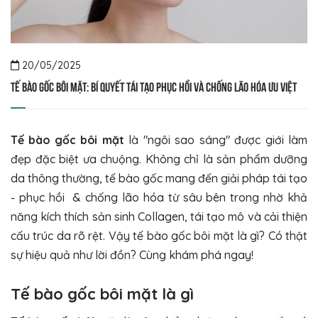
20/05/2025
Tế bào gốc bôi mặt: Bí quyết tái tạo phục hồi và chống lão hóa ưu việt
Tế bào gốc bôi mặt
là "ngôi sao sáng" được giới làm
đẹp đặc biệt ưa chuộng. Không chỉ là sản phẩm dưỡng
da thông thường, tế bào gốc mang đến giải pháp tái tạo
- phục hồi & chống lão hóa từ sâu bên trong nhờ khả
năng kích thích sản sinh Collagen, tái tạo mô và cải thiện
cấu trúc da rõ rệt. Vậy tế bào gốc bôi mặt là gì? Có thật
sự hiệu quả như lời đồn? Cùng khám phá ngay!
Tế bào gốc bôi mặt là gì