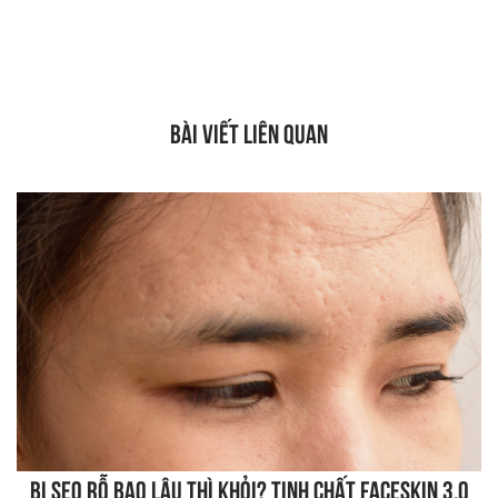
BÀI VIẾT LIÊN QUAN
Bị sẹo rỗ bao lâu thì khỏi? Tinh chất FaceSkin 3.0