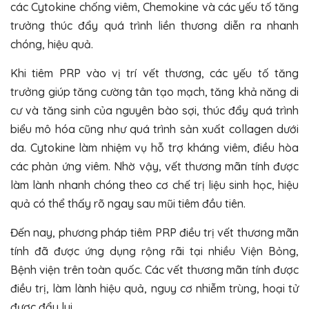
các Cytokine chống viêm, Chemokine và các yếu tố tăng
trưởng thúc đẩy quá trình liền thương diễn ra nhanh
chóng, hiệu quả.
Khi tiêm PRP vào vị trí vết thương, các yếu tố tăng
trưởng giúp tăng cường tân tạo mạch, tăng khả năng di
cư và tăng sinh của nguyên bào sợi, thúc đẩy quá trình
biểu mô hóa cũng như quá trình sản xuất collagen dưới
da. Cytokine làm nhiệm vụ hỗ trợ kháng viêm, điều hòa
các phản ứng viêm. Nhờ vậy, vết thương mãn tính được
làm lành nhanh chóng theo cơ chế trị liệu sinh học, hiệu
quả có thể thấy rõ ngay sau mũi tiêm đầu tiên.
Đến nay, phương pháp tiêm PRP điều trị vết thương mãn
tính đã được ứng dụng rộng rãi tại nhiều Viện Bỏng,
Bệnh viện trên toàn quốc. Các vết thương mãn tính được
điều trị, làm lành hiệu quả, nguy cơ nhiễm trùng, hoại tử
được đẩy lui.