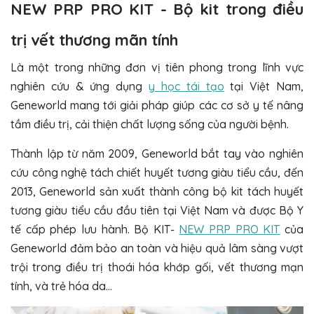
NEW PRP PRO KIT - Bộ kit trong điều
trị vết thương mãn tính
Là một trong những đơn vị tiên phong trong lĩnh vực
nghiên cứu & ứng dụng
y học tái tạo
tại Việt Nam,
Geneworld mang tới giải pháp giúp các cơ sở y tế nâng
tầm điều trị, cải thiện chất lượng sống của người bệnh.
Thành lập từ năm 2009, Geneworld bắt tay vào nghiên
cứu công nghệ tách chiết huyết tương giàu tiểu cầu, đến
2013, Geneworld sản xuất thành công bộ kit tách huyết
tương giàu tiểu cầu đầu tiên tại Việt Nam và được Bộ Y
tế cấp phép lưu hành. Bộ KIT-
NEW PRP PRO KIT
của
Geneworld đảm bảo an toàn và hiệu quả lâm sàng vượt
trội trong điều trị thoái hóa khớp gối, vết thương mạn
tính, và trẻ hóa da…