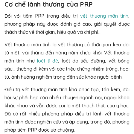
Cơ chế lành thương của PRP
Đối với tiêm PRP trong điều trị
vết thương mãn tính
,
phương pháp này được đánh giá cao, giải quyết được
thách thức về thời gian, hiệu quả và chi phí…
Vết thương mãn tính là vết thương có thời gian kéo dài
từ một, vài tháng đến hàng năm chưa khỏi. Vết thương
mãn tính như
loét tì đè
, loét do tiểu đường, vết bỏng
sâu… thường đi kèm với các triệu chứng nhiễm trùng, hoại
tử, ảnh hưởng nghiêm trọng đến sức khỏe người bệnh.
Điều trị vết thương mãn tính khá phức tạp, tốn kém, đòi
hỏi sự phối hợp của nhiều chuyên ngành nội, ngoại khoa
khác nhau và vẫn được coi là một thách thức của y học.
Đã có rất nhiều phương pháp điều trị lành vết thương
mãn tính được nghiên cứu và áp dụng, trong đó, phương
pháp tiêm PRP được ưa chuộng.