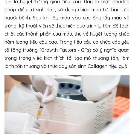
gọi là huyết tương giàu tiểu cầu. Đây là một phương
pháp điều trị sinh học, sử dụng chính máu tự thân của
người bệnh. Sau khi lấy máu vào các ống lấy máu vô
trùng, kỹ thuật viên sẽ thực hiện quá trình ly tâm để tách
chiết các thành phần của máu, thu về huyết tương chứa
hàm lượng tiểu cầu cao. Trong tiểu cầu có chứa các yếu
tố tăng trưởng (Growth Factors - GFs) có ý nghĩa quan
trọng trong việc kích thích tái tạo mô thương tổn, làm
lành tổn thương và thúc đẩy sản sinh Collagen hiệu quả.