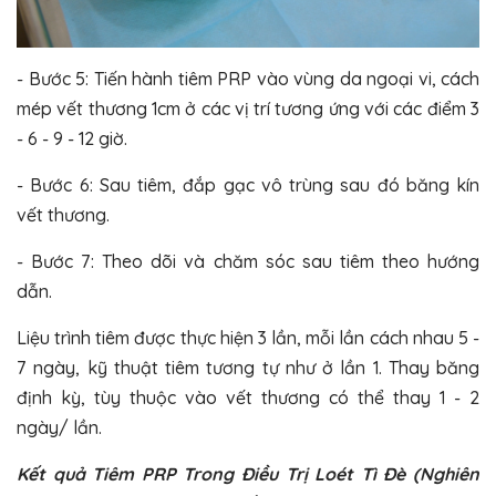
- Bước 5: Tiến hành tiêm PRP vào vùng da ngoại vi, cách
mép vết thương 1cm ở các vị trí tương ứng với các điểm 3
- 6 - 9 - 12 giờ.
- Bước 6: Sau tiêm, đắp gạc vô trùng sau đó băng kín
vết thương.
- Bước 7: Theo dõi và chăm sóc sau tiêm theo hướng
dẫn.
Liệu trình tiêm được thực hiện 3 lần, mỗi lần cách nhau 5 -
7 ngày, kỹ thuật tiêm tương tự như ở lần 1. Thay băng
định kỳ, tùy thuộc vào vết thương có thể thay 1 - 2
ngày/ lần.
Kết quả Tiêm PRP Trong Điều Trị Loét Tì Đè (Nghiên