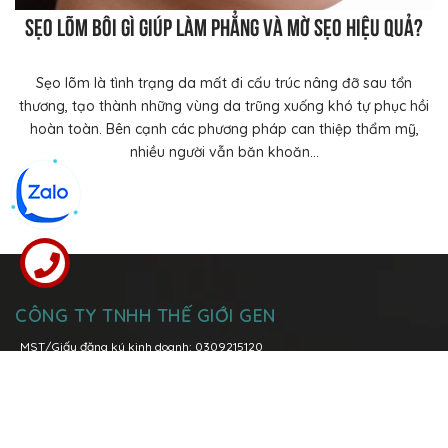
Sẹo lõm bôi gì giúp làm phẳng và mờ sẹo hiệu quả?
Sẹo lõm là tình trạng da mất đi cấu trúc nâng đỡ sau tổn
thương, tạo thành những vùng da trũng xuống khó tự phục hồi
hoàn toàn. Bên cạnh các phương pháp can thiệp thẩm mỹ,
nhiều người vẫn băn khoăn...
CÔNG TY TNHH THẾ GIỚI GEN
MST/Giấy đăng ký kinh doanh: 0309215120
Đăng kí thay đổi lần thứ 6: ngày 08 tháng 03 năm 2021 tại Sở Kế
Hoạch và Đầu Tư Tp. Hồ Chí Minh
Trụ sở chính:
Lô I5-1, Đường N7, Khu Công nghệ cao, Phường Tăng
Nhơn Phú A, TP. Thủ Đức, TP. Hồ Chí Minh