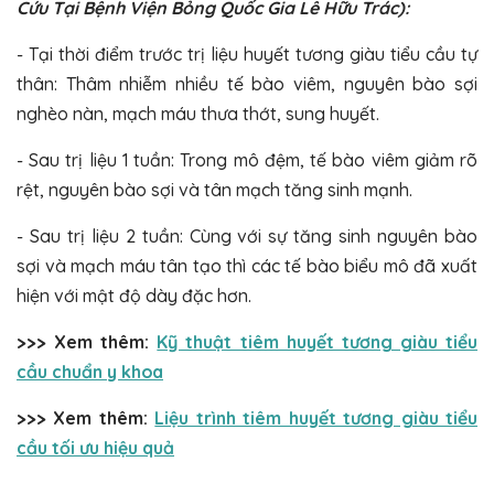
Cứu Tại Bệnh Viện Bỏng Quốc Gia Lê Hữu Trác):
- Tại thời điểm trước trị liệu huyết tương giàu tiểu cầu tự
thân: Thâm nhiễm nhiều tế bào viêm, nguyên bào sợi
nghèo nàn, mạch máu thưa thớt, sung huyết.
- Sau trị liệu 1 tuần: Trong mô đệm, tế bào viêm giảm rõ
rệt, nguyên bào sợi và tân mạch tăng sinh mạnh.
- Sau trị liệu 2 tuần: Cùng với sự tăng sinh nguyên bào
sợi và mạch máu tân tạo thì các tế bào biểu mô đã xuất
hiện với mật độ dày đặc hơn.
>>> Xem thêm:
Kỹ thuật tiêm huyết tương giàu tiểu
cầu chuẩn y khoa
>>> Xem thêm:
Liệu trình tiêm huyết tương giàu tiểu
cầu tối ưu hiệu quả