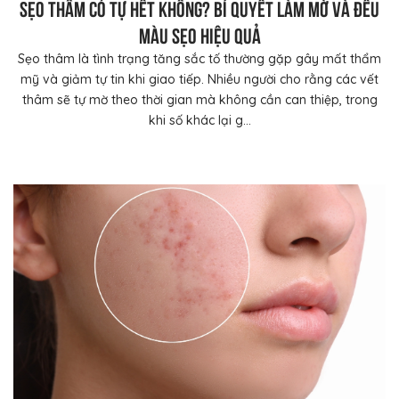
Sẹo thâm có tự hết không? Bí quyết làm mờ và đều
màu sẹo hiệu quả
Sẹo thâm là tình trạng tăng sắc tố thường gặp gây mất thẩm
mỹ và giảm tự tin khi giao tiếp. Nhiều người cho rằng các vết
thâm sẽ tự mờ theo thời gian mà không cần can thiệp, trong
khi số khác lại g...