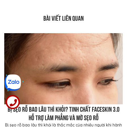
BÀI VIẾT LIÊN QUAN
Bị sẹo rỗ bao lâu thì khỏi? Tinh chất FaceSkin 3.0
hỗ trợ làm phẳng và mờ sẹo rỗ
Bị sẹo rỗ bao lâu thì khỏi là thắc mắc của nhiều người khi hành