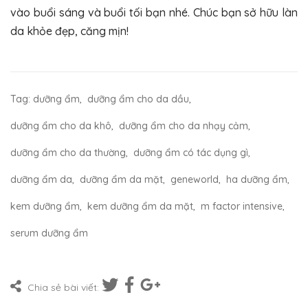
vào buổi sáng và buổi tối bạn nhé. Chúc bạn sở hữu làn
da khỏe đẹp, căng mịn!
Tag:
dưỡng ẩm
,
dưỡng ẩm cho da dầu
,
dưỡng ẩm cho da khô
,
dưỡng ẩm cho da nhạy cảm
,
dưỡng ẩm cho da thường
,
dưỡng ẩm có tác dụng gì
,
dưỡng ẩm da
,
dưỡng ẩm da mặt
,
geneworld
,
ha dưỡng ẩm
,
kem dưỡng ẩm
,
kem dưỡng ẩm da mặt
,
m factor intensive
,
serum dưỡng ẩm
Chia sẻ bài viết: