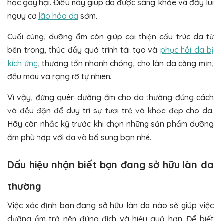
học gây hại. Điều này giúp da được sáng khỏe và đẩy lùi
nguy cơ
lão hóa da
sớm.
Cuối cùng, dưỡng ẩm còn giúp cải thiện cấu trúc da từ
bên trong, thúc đẩy quá trình tái tạo và
phục hồi da bị
kích ứng
, thương tổn nhanh chóng, cho làn da căng mịn,
đều màu và rạng rỡ tự nhiên.
Vì vậy, đừng quên dưỡng ẩm cho da thường đúng cách
và đều đặn để duy trì sự tươi trẻ và khỏe đẹp cho da.
Hãy cân nhắc kỹ trước khi chọn những sản phẩm dưỡng
ẩm phù hợp với da và bổ sung bạn nhé.
Dấu hiệu nhận biết bạn đang sở hữu làn da
thường
Việc xác định bạn đang sở hữu làn da nào sẽ giúp việc
dưỡng ẩm trở nên đúng đích và hiệu quả hơn. Để biết