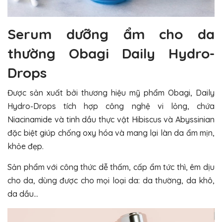
Serum dưỡng ẩm cho da
thường Obagi Daily Hydro-
Drops
Được sản xuất bởi thương hiệu mỹ phẩm Obagi, Daily
Hydro-Drops tích hợp công nghệ vi lỏng, chứa
Niacinamide và tinh dầu thực vật Hibiscus và Abyssinian
đặc biệt giúp chống oxy hóa và mang lại làn da ẩm mịn,
khỏe đẹp.
Sản phẩm với công thức dễ thấm, cấp ẩm tức thì, êm dịu
cho da, dùng được cho mọi loại da: da thường, da khô,
da dầu…