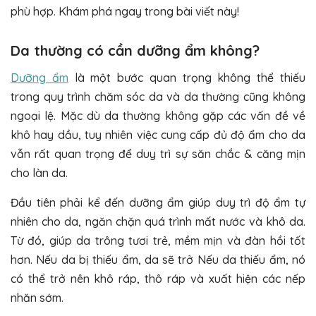
phù hợp. Khám phá ngay trong bài viết này!
Da thường có cần dưỡng ẩm không?
Dưỡng ẩm
là một bước quan trọng không thể thiếu
trong quy trình chăm sóc da và da thường cũng không
ngoại lệ. Mặc dù da thường không gặp các vấn đề về
khô hay dầu, tuy nhiên việc cung cấp đủ độ ẩm cho da
vẫn rất quan trọng để duy trì sự săn chắc & căng mịn
cho làn da.
Đầu tiên phải kể đến dưỡng ẩm giúp duy trì độ ẩm tự
nhiên cho da, ngăn chặn quá trình mất nước và khô da.
Từ đó, giúp da trông tươi trẻ, mềm mịn và đàn hồi tốt
hơn. Nếu da bị thiếu ẩm, da sẽ trở Nếu da thiếu ẩm, nó
có thể trở nên khô ráp, thô ráp và xuất hiện các nếp
nhăn sớm.