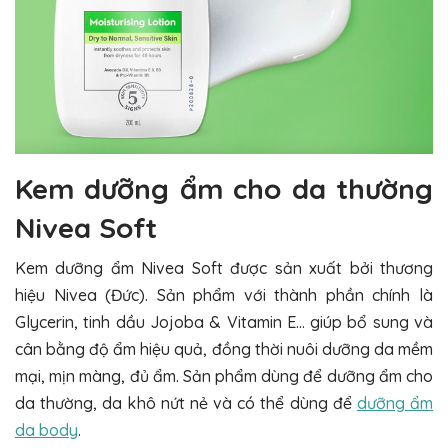
Kem dưỡng ẩm cho da thường
Nivea Soft
Kem dưỡng ẩm Nivea Soft được sản xuất bởi thương
hiệu Nivea (Đức). Sản phẩm với thành phần chính là
Glycerin, tinh dầu Jojoba & Vitamin E… giúp bổ sung và
cân bằng độ ẩm hiệu quả, đồng thời nuôi dưỡng da mềm
mại, mịn màng, đủ ẩm. Sản phẩm dùng để dưỡng ẩm cho
da thường, da khô nứt nẻ và có thể dùng để
dưỡng ẩm
da body
.