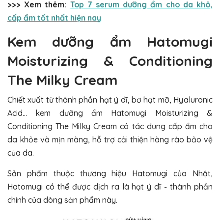
>>> Xem thêm:
Top 7 serum dưỡng ẩm cho da khô,
cấp ẩm tốt nhất hiện nay
Kem dưỡng ẩm Hatomugi
Moisturizing & Conditioning
The Milky Cream
Chiết xuất từ thành phần hạt ý dĩ, bơ hạt mỡ, Hyaluronic
Acid… kem dưỡng ẩm Hatomugi Moisturizing &
Conditioning The Milky Cream có tác dụng cấp ẩm cho
da khỏe và mịn màng, hỗ trợ cải thiện hàng rào bảo vệ
của da.
Sản phẩm thuộc thương hiệu Hatomugi của Nhật,
Hatomugi có thể được dịch ra là hạt ý dĩ - thành phần
chính của dòng sản phẩm này.