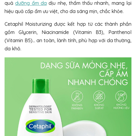
quả
dưỡng ẩm da
dịu nhẹ, thẩm thấu nhanh, mang lại
hiệu quả cấp ẩm ưu việt, cho da sáng mịn, chắc khỏe.
Cetaphil Moisturizing được kết hợp từ các thành phần
gồm Glycerin, Niacinamide (Vitamin B3), Panthenol
(Vitamin B5)... an toàn, lành tính, phù hợp với da thường,
da khô.