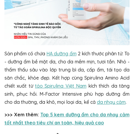
Sản phẩm có chứa
HA dưỡng ẩm
2 kích thước phân tử: To
- dưỡng ẩm bề mặt da, cho da mềm mịn, tươi tắn. Nhỏ -
thẩm thấu sâu vào lớp trung bì da, cấp ẩm, tái tạo da
săn chắc, khỏe đẹp. Kết hợp cùng Spirulina Amino Acid
chiết xuất từ
tảo Spirulina Việt Nam
kích thích da tăng
sinh, phục hồi. M-Factor Intensive phù hợp dưỡng ẩm
cho da thường, da khô, mọi loại da, kể cả
da nhạy cảm
.
>>> Xem thêm:
Top 5 kem dưỡng ẩm cho da nhạy cảm
tốt nhất theo tiêu chí an toàn, hiệu quả cao