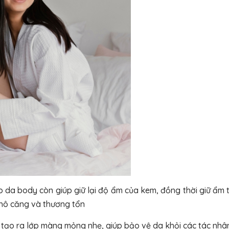
da body còn giúp giữ lại độ ẩm của kem, đồng thời giữ ẩm t
khô căng và thương tổn
tạo ra lớp màng mỏng nhẹ, giúp bảo vệ da khỏi các tác nhân