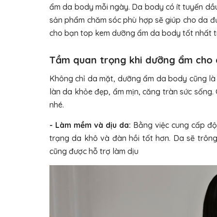
ẩm da body mỗi ngày. Da body có ít tuyến dầu
sản phẩm chăm sóc phù hợp sẽ giúp cho da đượ
cho bạn top kem dưỡng ẩm da body tốt nhất trê
Tầm quan trọng khi dưỡng ẩm cho
Không chỉ da mặt, dưỡng ẩm da body cũng là 
làn da khỏe đẹp, ẩm mịn, căng tràn sức sốn
nhé.
- Làm mềm và dịu da:
Bằng việc cung cấp độ
trạng da khô và đàn hồi tốt hơn. Da sẽ trôn
cũng được hỗ trợ làm dịu