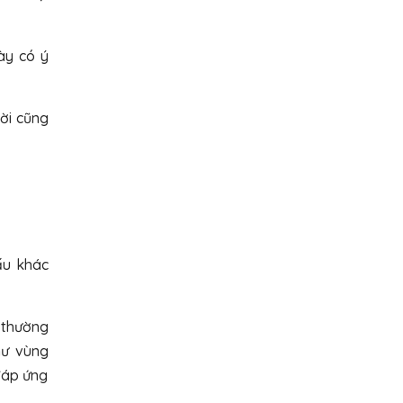
ày có ý
ời cũng
ấu khác
 thường
hư vùng
đáp ứng