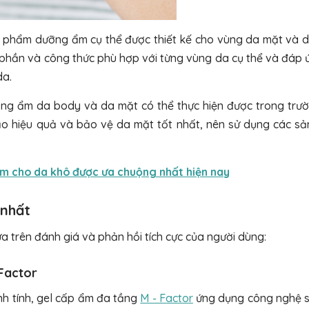
ản phẩm dưỡng ẩm cụ thể được thiết kế cho vùng da mặt và 
 phần và công thức phù hợp với từng vùng da cụ thể và đáp 
da.
ng ẩm da body và da mặt có thể thực hiện được trong trư
ảo hiệu quả và bảo vệ da mặt tốt nhất, nên sử dụng các s
m cho da khô được ưa chuộng nhất hiện nay
 nhất
 trên đánh giá và phản hồi tích cực của người dùng:
Factor
nh tính, gel cấp ẩm đa tầng
M - Factor
ứng dụng công nghệ s