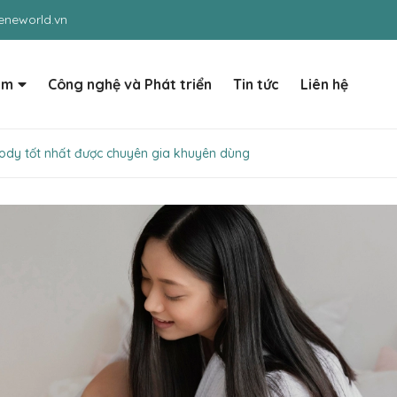
neworld.vn
ẩm
Công nghệ và Phát triển
Tin tức
Liên hệ
dy tốt nhất được chuyên gia khuyên dùng