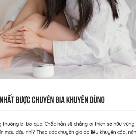
 nhất được chuyên gia khuyên dùng
thường bị bỏ qua. Chắc hẳn sẽ chẳng ai thích sở hữu vùng
 xỉn màu đâu nhỉ? Theo các chuyên gia da liễu khuyến cáo, n