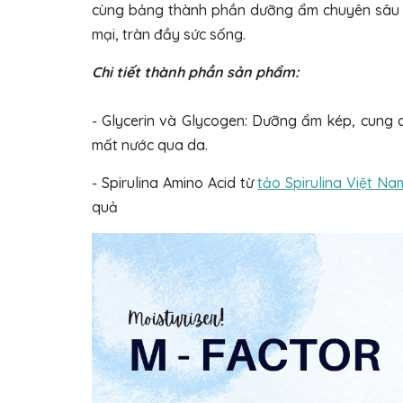
cùng bảng thành phần dưỡng ẩm chuyên sâu m
mại, tràn đầy sức sống.
Chi tiết thành phần sản phẩm:
- Glycerin và Glycogen: Dưỡng ẩm kép, cung 
mất nước qua da.
- Spirulina Amino Acid từ
tảo Spirulina Việt Na
quả