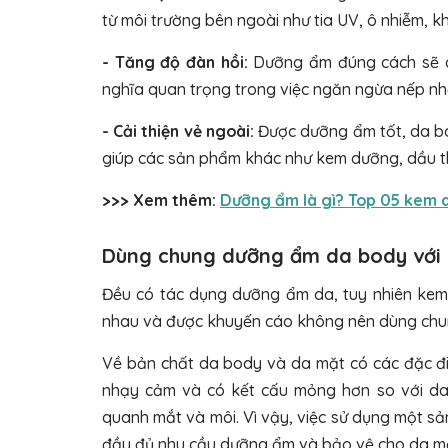
từ môi trường bên ngoài như tia UV, ô nhiễm, kh
- Tăng độ đàn hồi:
Dưỡng ẩm đúng cách sẽ cả
nghĩa quan trọng trong việc ngăn ngừa nếp nh
- Cải thiện vẻ ngoài:
Được dưỡng ẩm tốt, da bo
giúp các sản phẩm khác như kem dưỡng, dầu t
>>> Xem thêm:
Dưỡng ẩm là gì? Top 05 kem 
Dùng chung dưỡng ẩm da body với
Đều có tác dụng dưỡng ẩm da, tuy nhiên k
nhau và được khuyến cáo không nên dùng chu
Về bản chất da body và da mặt có các đặc đ
nhạy cảm và có kết cấu mỏng hơn so với da
quanh mắt và môi. Vì vậy, việc sử dụng một 
đầy đủ nhu cầu dưỡng ẩm và bảo vệ cho da m