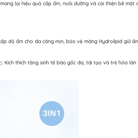
ang lại hiệu quả cấp ẩm, nuôi dưỡng và cải thiện bề mặt
cấp độ ẩm cho da căng mịn, bảo vệ màng Hydrolipid giữ ẩm
m
: Kích thích tăng sinh tế bào gốc da, tái tạo và trẻ hóa làn