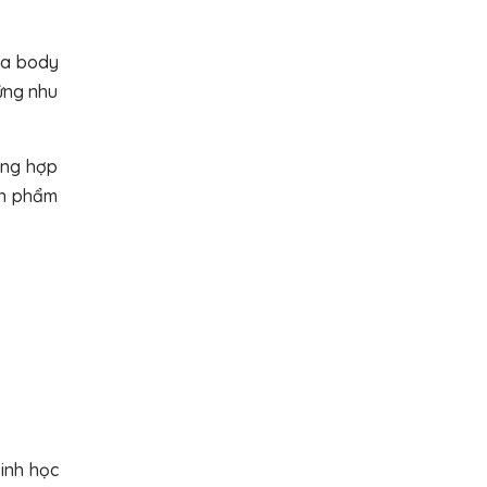
da body
ứng nhu
ờng hợp
ản phẩm
inh học