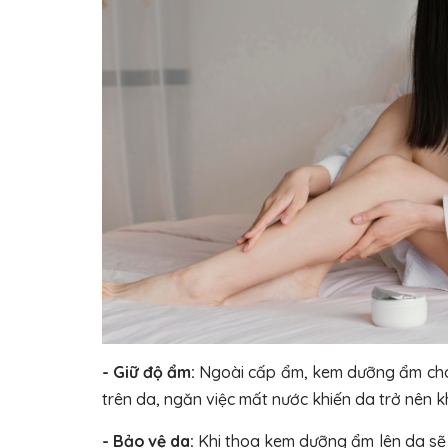
- Giữ độ ẩm:
Ngoài cấp ẩm, kem dưỡng ẩm cho 
trên da, ngăn việc mất nước khiến da trở nên 
- Bảo vệ da:
Khi thoa kem dưỡng ẩm lên da sẽ 