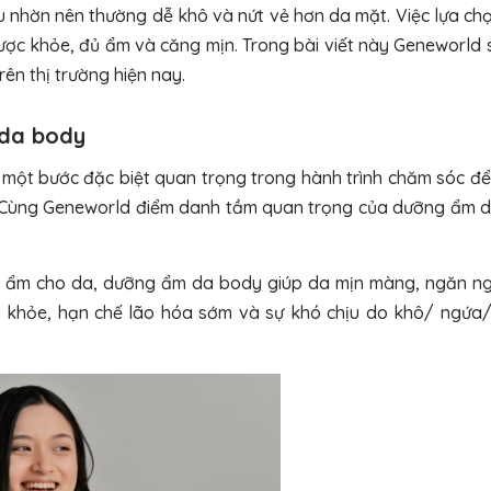
 nhờn nên thường dễ khô và nứt vẻ hơn da mặt. Việc lựa ch
c khỏe, đủ ẩm và căng mịn. Trong bài viết này Geneworld s
n thị trường hiện nay.
 da body
một bước đặc biệt quan trọng trong hành trình chăm sóc để
g. Cùng Geneworld điểm danh tầm quan trọng của dưỡng ẩm 
 ẩm cho da, dưỡng ẩm da body giúp da mịn màng, ngăn ng
g khỏe, hạn chế lão hóa sớm và sự khó chịu do khô/ ngứa/