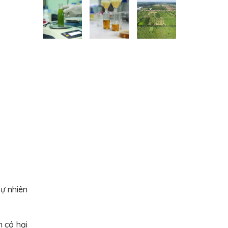
ự nhiên
 có hại