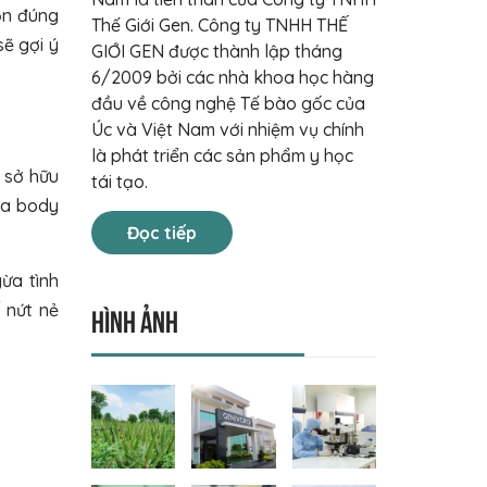
ọn đúng
Thế Giới Gen. Công ty TNHH THẾ
ẽ gợi ý
GIỚI GEN được thành lập tháng
6/2009 bởi các nhà khoa học hàng
đầu về công nghệ Tế bào gốc của
Úc và Việt Nam với nhiệm vụ chính
là phát triển các sản phẩm y học
 sở hữu
tái tạo.
da body
Đọc tiếp
ừa tình
 nứt nẻ
Hình ảnh