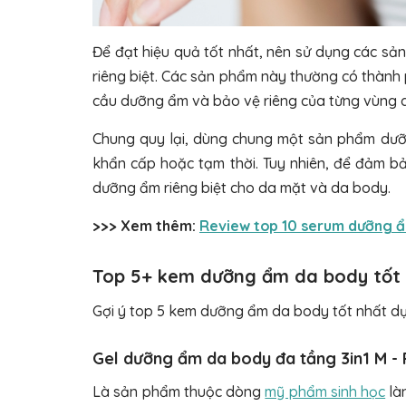
Để đạt hiệu quả tốt nhất, nên sử dụng các s
riêng biệt. Các sản phẩm này thường có thành
cầu dưỡng ẩm và bảo vệ riêng của từng vùng 
Chung quy lại, dùng chung một sản phẩm dưỡ
khẩn cấp hoặc tạm thời. Tuy nhiên, để đảm b
dưỡng ẩm riêng biệt cho da mặt và da body.
>>> Xem thêm:
Review top 10 serum dưỡng ẩ
Top 5+ kem dưỡng ẩm da body tốt
Gợi ý top 5 kem dưỡng ẩm da body tốt nhất dựa
Gel dưỡng ẩm da body đa tầng 3in1 M - 
Là sản phẩm thuộc dòng
mỹ phẩm sinh học
là