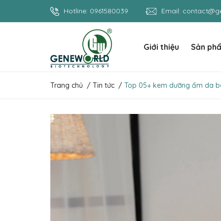
Hotline:
0961580039
Email:
contact@ge
Giới thiệu
Sản ph
Trang chủ
/
Tin tức
/
Top 05+ kem dưỡng ẩm da bo