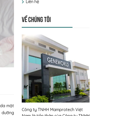
Liên hệ
Về chúng tôi
 da mặt
Công ty TNHH Mamprotech Việt
ên dưỡng
Nam là tiền thân của Công ty TNHH