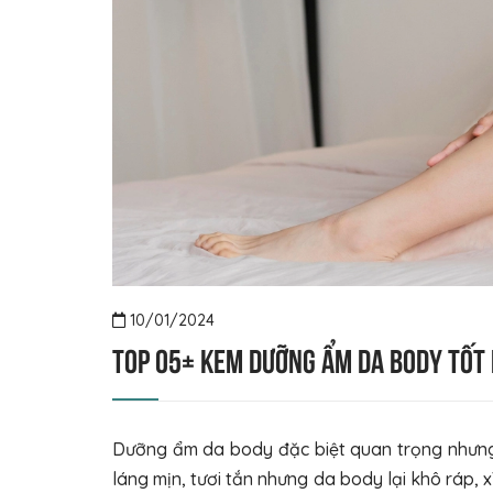
10/01/2024
Top 05+ kem dưỡng ẩm da body tốt
Dưỡng ẩm da body đặc biệt quan trọng nhưng 
láng mịn, tươi tắn nhưng da body lại khô ráp,