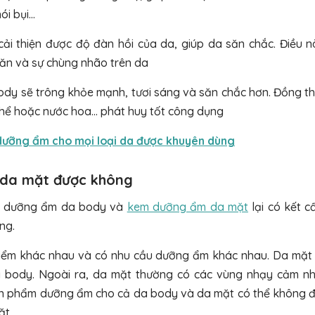
ói bụi…
i thiện được độ đàn hồi của da, giúp da săn chắc. Điều n
ăn và sự chùng nhão trên da
dy sẽ trông khỏe mạnh, tươi sáng và săn chắc hơn. Đồng th
hể hoặc nước hoa… phát huy tốt công dụng
dưỡng ẩm cho mọi loại da được khuyên dùng
 da mặt được không
em dưỡng ẩm da body và
kem dưỡng ẩm da mặt
lại có kết c
ng.
iểm khác nhau và có nhu cầu dưỡng ẩm khác nhau. Da mặt
 body. Ngoài ra, da mặt thường có các vùng nhạy cảm n
sản phẩm dưỡng ẩm cho cả da body và da mặt có thể không 
ặt.