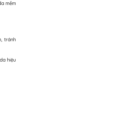
 da mềm
, tránh
 da hiệu