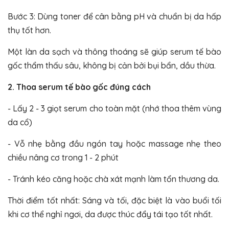
Bước 3: Dùng toner để cân bằng pH và chuẩn bị da hấp
thụ tốt hơn.
Một làn da sạch và thông thoáng sẽ giúp serum tế bào
gốc thẩm thấu sâu, không bị cản bởi bụi bẩn, dầu thừa.
2. Thoa serum tế bào gốc đúng cách
- Lấy 2 - 3 giọt serum cho toàn mặt (nhớ thoa thêm vùng
da cổ)
- Vỗ nhẹ bằng đầu ngón tay hoặc massage nhẹ theo
chiều nâng cơ trong 1 - 2 phút
- Tránh kéo căng hoặc chà xát mạnh làm tổn thương da.
Thời điểm tốt nhất: Sáng và tối, đặc biệt là vào buổi tối
khi cơ thể nghỉ ngơi, da được thúc đẩy tái tạo tốt nhất.