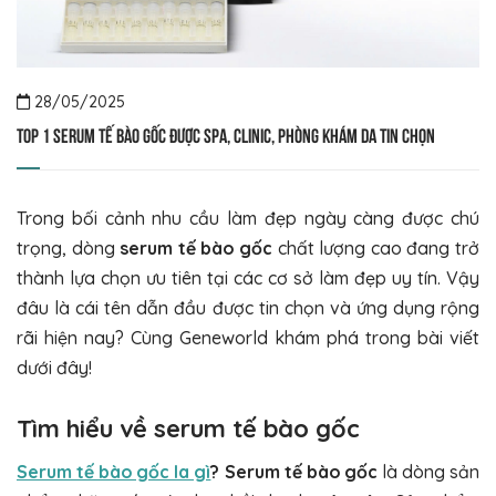
28/05/2025
Top 1 serum tế bào gốc được Spa, Clinic, phòng khám da tin chọn
Trong bối cảnh nhu cầu làm đẹp ngày càng được chú
trọng, dòng
serum tế bào gốc
chất lượng cao đang trở
thành lựa chọn ưu tiên tại các cơ sở làm đẹp uy tín. Vậy
đâu là cái tên dẫn đầu được tin chọn và ứng dụng rộng
rãi hiện nay? Cùng Geneworld khám phá trong bài viết
dưới đây!
Tìm hiểu về serum tế bào gốc
Serum tế bào gốc la gì
? Serum tế bào gốc
là dòng sản