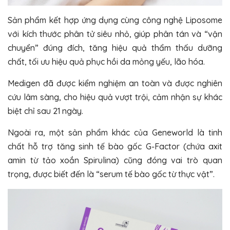
Sản phẩm kết hợp ứng dụng cùng công nghệ Liposome
với kích thước phân tử siêu nhỏ, giúp phân tán và “vận
chuyển” đúng đích, tăng hiệu quả thẩm thấu dưỡng
chất, tối ưu hiệu quả phục hồi da mỏng yếu, lão hóa.
Medigen đã được kiểm nghiệm an toàn và được nghiên
cứu lâm sàng, cho hiệu quả vượt trội, cảm nhận sự khác
biệt chỉ sau 21 ngày.
Ngoài ra, một sản phẩm khác của Geneworld là tinh
chất hỗ trợ tăng sinh tế bào gốc G-Factor (chứa axit
amin từ tảo xoắn Spirulina) cũng đóng vai trò quan
trọng, được biết đến là “serum tế bào gốc từ thực vật”.