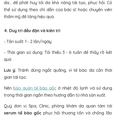
da… để phát huy tối đa khả năng tái tạo, phục hồi. Có
thể sử dụng theo chỉ dẫn của bác sĩ hoặc chuyên viên
thẩm mỹ để tăng hiệu quả.
4. Duy trì đều đặn và kiên trì
- Tần suất: 1 - 2 lần/ngày
- Thời gian sử dụng: Tối thiểu 3 - 6 tuần để thấy rõ kết
quả
Lưu ý:
Tránh dùng ngắt quãng, vì tế bào da cần thời
gian tái tạo.
Nên
bảo quản tế bào gốc
ở nhiệt độ lạnh và sử dụng
trong thời gian ngắn theo hướng dẫn từ nhà sản xuất.
Quý đơn vị Spa, Clinic, phòng khám da quan tâm tới
serum tế bào gốc
phục hồi thương tổn và chống lão