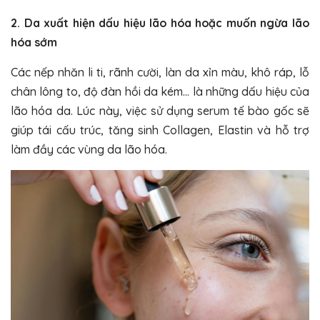
2. Da xuất hiện dấu hiệu lão hóa hoặc muốn ngừa lão
hóa sớm
Các nếp nhăn li ti, rãnh cười, làn da xỉn màu, khô ráp, lỗ
chân lông to, độ đàn hồi da kém… là những dấu hiệu của
lão hóa da. Lúc này, việc sử dụng serum tế bào gốc sẽ
giúp tái cấu trúc, tăng sinh Collagen, Elastin và hỗ trợ
làm đầy các vùng da lão hóa.