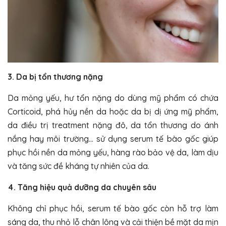
3. Da bị tổn thương nặng
Da mỏng yếu, hư tổn nặng do dùng mỹ phẩm có chứa
Corticoid, phá hủy nền da hoặc da bị dị ứng mỹ phẩm,
da điều trị treatment nặng đô, da tổn thương do ánh
nắng hay môi trường… sử dụng serum tế bào gốc giúp
phục hồi nền da mỏng yếu, hàng rào bảo vệ da, làm dịu
và tăng sức đề kháng tự nhiên của da.
4. Tăng hiệu quả dưỡng da chuyên sâu
Không chỉ phục hồi, serum tế bào gốc còn hỗ trợ làm
sáng da, thu nhỏ lỗ chân lông và cải thiện bề mặt da mịn