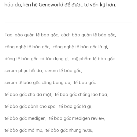
hóa da, liên hệ Geneworld để được tư vấn kỹ hơn.
Tag:
bảo quản tế bào gốc
,
cách bảo quản tế bào gốc
,
công nghệ tế bào gốc
,
công nghệ tế bào gốc là gì
,
dùng tế bào gốc có tác dụng gì
,
mỹ phẩm tế bào gốc
,
serum phục hồi da
,
serum tế bào gốc
,
serum tế bào gốc căng bóng da
,
tế bào gốc
,
tế bào gốc cho da mặt
,
tế bào gốc chống lão hóa
,
tế bào gốc dành cho spa
,
tế bào gốc là gì
,
tế bào gốc medigen
,
tế bào gốc medigen review
,
tế bào gốc mô mỡ
,
tế bào gốc nhung hươu
,