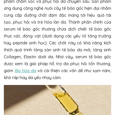
phẩm chăm sóc và phục hồi da chuyên sâu. Sản phẩm
ứng dụng công nghệ nuôi cấy tế bào gốc hiện đại nhằm
cung cấp dưỡng chất đậm đặc mang tới hiệu quả tái
tạo, phục hồi và trẻ hóa làn da. Thành phần chính của
serum tế bào gốc thường chứa dịch chiết tế bào gốc
thực vật, động vật (dưới dạng các yếu tố tăng trưởng
hay peptide sinh học). Các chất này có khả năng kích
thích quá trình tăng sản sinh tế bào da mới, tăng sinh
Collagen, Elastin dưới da. Nhờ vậy, serum tế bào gốc
được xem là giải pháp hỗ trợ da phục hồi tổn thương,
giảm
lão hóa da
và cải thiện các vấn đề như sạm nám,
khô ráp hay da yếu nhạy cảm.