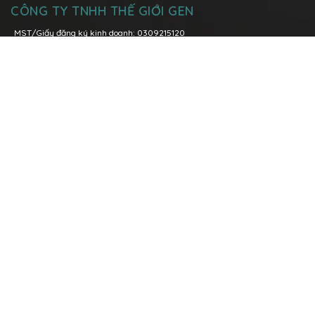
CÔNG TY TNHH THẾ GIỚI GEN
MST/Giấy đăng ký kinh doanh: 0309215120
Đăng kí thay đổi lần thứ 6: ngày 08 tháng 03 năm 2021 tại Sở Kế
Hoạch và Đầu Tư Tp. Hồ Chí Minh
Trụ sở chính:
Lô I5-1, Đường N7, Khu Công nghệ cao, Phường Tăng
Nhơn Phú A, TP. Thủ Đức, TP. Hồ Chí Minh
Hotline:
096 158 0039
-
028 3736 1979
Văn phòng Miền Bắc:
P.1108 Tòa nhà Việt Đức Complex, số 39 Lê Văn
Lương, quận Thanh Xuân, Tp. Hà Nội
Hotline:
0904 89 00 68
096 158 0039
Email:
contact@geneworld.vn
DANH MỤC SẢN PHẨM
Thiết bị y tế
Mỹ phẩm