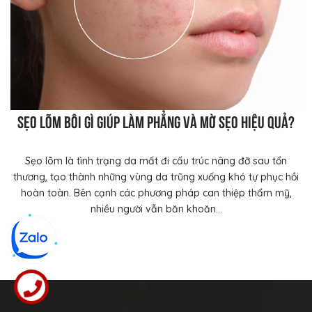
Sẹo lõm bôi gì giúp làm phẳng và mờ sẹo hiệu quả?
Sẹo lõm là tình trạng da mất đi cấu trúc nâng đỡ sau tổn
thương, tạo thành những vùng da trũng xuống khó tự phục hồi
hoàn toàn. Bên cạnh các phương pháp can thiệp thẩm mỹ,
nhiều người vẫn băn khoăn...