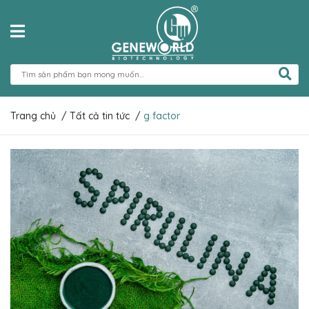
Trang chủ
/
Tất cả tin tức
/
g factor