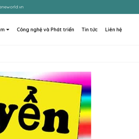
neworld.vn
ẩm
Công nghệ và Phát triển
Tin tức
Liên hệ