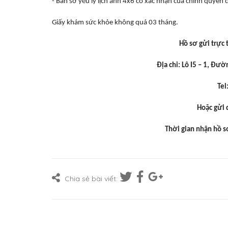
- Bản sơ yếu lý lịch ảnh 4x6 có xác nhận của chính quyền
Giấy khám sức khỏe không quá 03 tháng.
Hồ sơ gửi trực 
Địa chỉ: Lô I5 – 1, Đư
Tel
Hoặc gửi
Thời gian nhận hồ 
Chia sẻ bài viết: