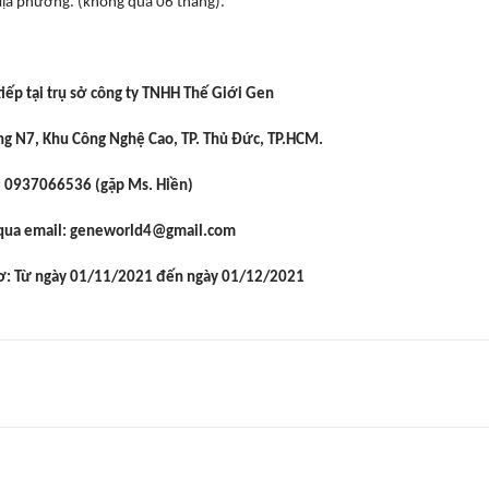
 địa phương. (không quá 06 tháng).
tiếp tại trụ sở công ty TNHH Thế Giới Gen
ờng N7, Khu Công Nghệ Cao, TP. Thủ Đức, TP.HCM.
: 0937066536 (gặp Ms. Hiền)
 qua email: geneworld4@gmail.com
sơ: Từ ngày 01/11/2021 đến ngày 01/12/2021