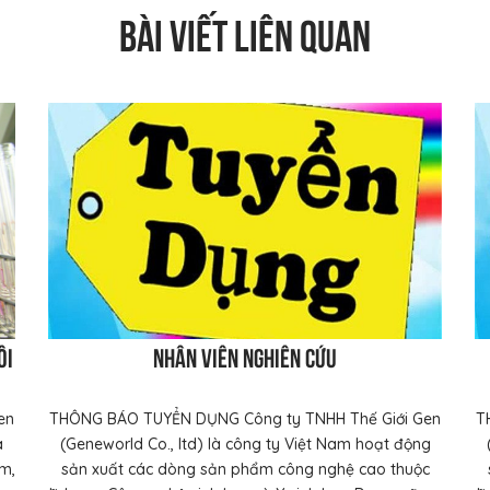
BÀI VIẾT LIÊN QUAN
ôi
Nhân viên nghiên cứu
en
THÔNG BÁO TUYỂN DỤNG Công ty TNHH Thế Giới Gen
T
à
(Geneworld Co., ltd) là công ty Việt Nam hoạt động
m,
sản xuất các dòng sản phẩm công nghệ cao thuộc