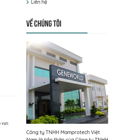
Liên hệ
Về chúng tôi
h vực
Công ty TNHH Mamprotech Việt
Nam là tiền thân của Công ty TNHH