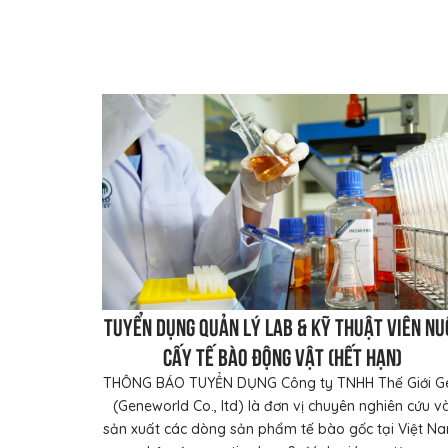
Tuyển dụng Quản lý Lab & Kỹ thuật viên nu
cấy tế bào động vật (Hết hạn)
THÔNG BÁO TUYỂN DỤNG Công ty TNHH Thế Giới G
(Geneworld Co., ltd) là đơn vị chuyên nghiên cứu v
sản xuất các dòng sản phẩm tế bào gốc tại Việt Na