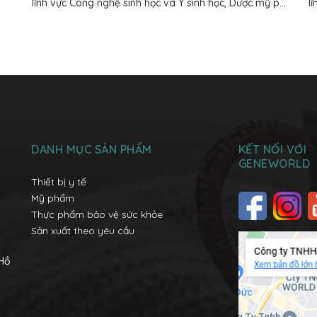
lĩnh vực Công nghệ sinh học và Y sinh học, Dược mỹ p...
l
DANH MỤC SẢN PHẨM
KẾT NỐI VỚI
GENEWORLD
Thiết bị y tế
Mỹ phẩm
Thực phẩm bảo vệ sức khỏe
Sản xuất theo yêu cầu
 Hồ