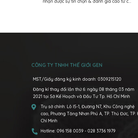
nhận được sự tin chọn & đánh giá cao từ c...
CÔNG TY TNHH THẾ GIỚI GEN
MST/Giấy đăng ký kinh doanh: 0309215120
Đăng kí thay đổi lần thứ 6: ngày 08 tháng 03 năm
2021 tại Sở Kế Hoạch và Đầu Tư Tp. Hồ Chí Minh
Trụ sở chính:
Lô I5-1, Đường N7, Khu Công nghệ
cao, Phường Tăng Nhơn Phú A, TP. Thủ Đức, TP.
Chí Minh
Hotline:
096 158 0039
-
028 3736 1979