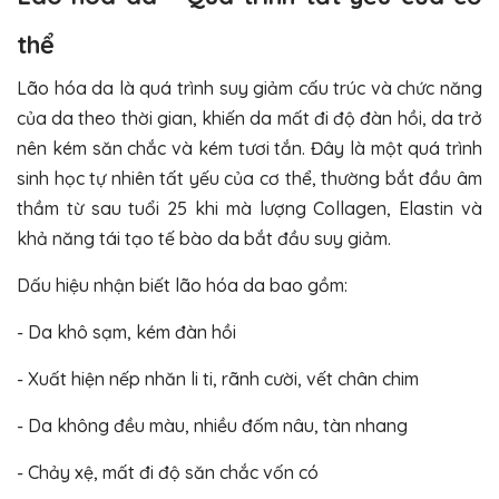
thể
Lão hóa da là quá trình suy giảm cấu trúc và chức năng
của da theo thời gian, khiến da mất đi độ đàn hồi, da trở
nên kém săn chắc và kém tươi tắn. Đây là một quá trình
sinh học tự nhiên tất yếu của cơ thể, thường bắt đầu âm
thầm từ sau tuổi 25 khi mà lượng Collagen, Elastin và
khả năng tái tạo tế bào da bắt đầu suy giảm.
Dấu hiệu nhận biết lão hóa da bao gồm:
- Da khô sạm, kém đàn hồi
- Xuất hiện nếp nhăn li ti, rãnh cười, vết chân chim
- Da không đều màu, nhiều đốm nâu, tàn nhang
- Chảy xệ, mất đi độ săn chắc vốn có