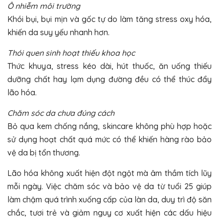
Ô nhiễm môi trường
Khói bụi, bụi mịn và gốc tự do làm tăng stress oxy hóa,
khiến da suy yếu nhanh hơn.
Thói quen sinh hoạt thiếu khoa học
Thức khuya, stress kéo dài, hút thuốc, ăn uống thiếu
dưỡng chất hay lạm dụng đường đều có thể thúc đẩy
lão hóa.
Chăm sóc da chưa đúng cách
Bỏ qua kem chống nắng, skincare không phù hợp hoặc
sử dụng hoạt chất quá mức có thể khiến hàng rào bảo
vệ da bị tổn thương.
Lão hóa không xuất hiện đột ngột mà âm thầm tích lũy
mỗi ngày. Việc chăm sóc và bảo vệ da từ tuổi 25 giúp
làm chậm quá trình xuống cấp của làn da, duy trì độ săn
chắc, tươi trẻ và giảm nguy cơ xuất hiện các dấu hiệu