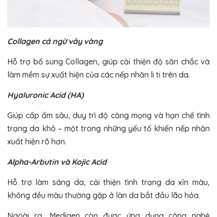
Collagen cá ngừ vây vàng
Hỗ trợ bổ sung Collagen, giúp cải thiện độ săn chắc và
làm mềm sự xuất hiện của các nếp nhăn li ti trên da.
Hyaluronic Acid (HA)
Giúp cấp ẩm sâu, duy trì độ căng mọng và hạn chế tình
trạng da khô – một trong những yếu tố khiến nếp nhăn
xuất hiện rõ hơn.
Alpha-Arbutin và Kojic Acid
Hỗ trợ làm sáng da, cải thiện tình trạng da xỉn màu,
không đều màu thường gặp ở làn da bắt đầu lão hóa.
Ngoài ra, Medigen còn được ứng dụng công nghệ