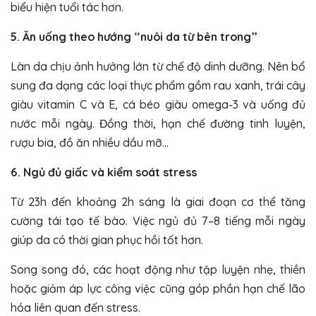
biểu hiện tuổi tác hơn.
5. Ăn uống theo hướng “nuôi da từ bên trong”
Làn da chịu ảnh hưởng lớn từ chế độ dinh dưỡng. Nên bổ
sung đa dạng các loại thực phẩm gồm rau xanh, trái cây
giàu vitamin C và E, cá béo giàu omega-3 và uống đủ
nước mỗi ngày. Đồng thời, hạn chế đường tinh luyện,
rượu bia, đồ ăn nhiều dầu mỡ…
6. Ngủ đủ giấc và kiểm soát stress
Từ 23h đến khoảng 2h sáng là giai đoạn cơ thể tăng
cường tái tạo tế bào. Việc ngủ đủ 7–8 tiếng mỗi ngày
giúp da có thời gian phục hồi tốt hơn.
Song song đó, các hoạt động như tập luyện nhẹ, thiền
hoặc giảm áp lực công việc cũng góp phần hạn chế lão
hóa liên quan đến stress.