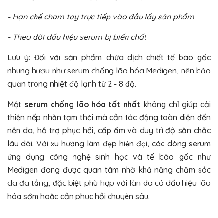
- Hạn chế chạm tay trực tiếp vào đầu lấy sản phẩm
- Theo dõi dấu hiệu serum bị biến chất
Lưu ý: Đối với sản phẩm chứa dịch chiết tế bào gốc
nhung hươu như serum chống lão hóa Medigen, nên bảo
quản trong nhiệt độ lạnh từ 2 - 8 độ.
Một
serum chống lão hóa tốt nhất
không chỉ giúp cải
thiện nếp nhăn tạm thời mà cần tác động toàn diện đến
nền da, hỗ trợ phục hồi, cấp ẩm và duy trì độ săn chắc
lâu dài. Với xu hướng làm đẹp hiện đại, các dòng serum
ứng dụng công nghệ sinh học và tế bào gốc như
Medigen đang được quan tâm nhờ khả năng chăm sóc
da đa tầng, đặc biệt phù hợp với làn da có dấu hiệu lão
hóa sớm hoặc cần phục hồi chuyên sâu.