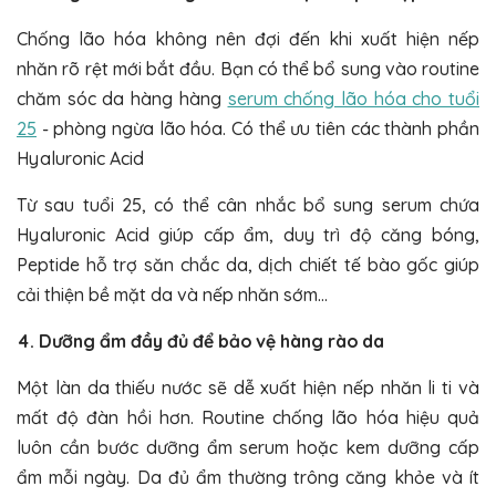
Chống lão hóa không nên đợi đến khi xuất hiện nếp
nhăn rõ rệt mới bắt đầu. Bạn có thể bổ sung vào routine
chăm sóc da hàng hàng
serum chống lão hóa cho tuổi
25
- phòng ngừa lão hóa. Có thể ưu tiên các thành phần
Hyaluronic Acid
Từ sau tuổi 25, có thể cân nhắc bổ sung serum chứa
Hyaluronic Acid giúp cấp ẩm, duy trì độ căng bóng,
Peptide hỗ trợ săn chắc da, dịch chiết tế bào gốc giúp
cải thiện bề mặt da và nếp nhăn sớm…
4. Dưỡng ẩm đầy đủ để bảo vệ hàng rào da
Một làn da thiếu nước sẽ dễ xuất hiện nếp nhăn li ti và
mất độ đàn hồi hơn. Routine chống lão hóa hiệu quả
luôn cần bước dưỡng ẩm serum hoặc kem dưỡng cấp
ẩm mỗi ngày. Da đủ ẩm thường trông căng khỏe và ít