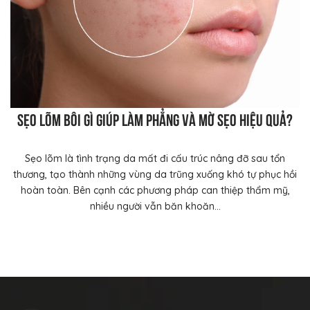
Sẹo lõm bôi gì giúp làm phẳng và mờ sẹo hiệu quả?
Sẹo lõm là tình trạng da mất đi cấu trúc nâng đỡ sau tổn
thương, tạo thành những vùng da trũng xuống khó tự phục hồi
hoàn toàn. Bên cạnh các phương pháp can thiệp thẩm mỹ,
nhiều người vẫn băn khoăn...