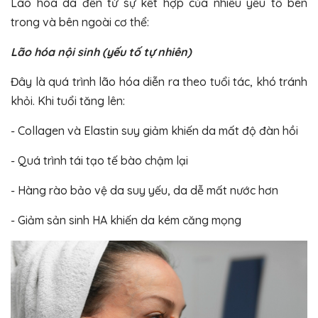
Lão hóa da đến từ sự kết hợp của nhiều yếu tố bên
trong và bên ngoài cơ thể:
Lão hóa nội sinh (yếu tố tự nhiên)
Đây là quá trình lão hóa diễn ra theo tuổi tác, khó tránh
khỏi. Khi tuổi tăng lên:
- Collagen và Elastin suy giảm khiến da mất độ đàn hồi
- Quá trình tái tạo tế bào chậm lại
- Hàng rào bảo vệ da suy yếu, da dễ mất nước hơn
- Giảm sản sinh HA khiến da kém căng mọng