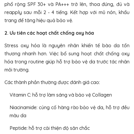
phổ rộng SPF 30+ và PA+++ trở lên, thoa đúng, đủ và
reapply sau mỗi 2 - 4 tiếng. Kết hợp với mũ nón, khẩu
trang để tăng hiệu quả bảo vệ.
2. Ưu tiên các hoạt chất chống oxy hóa
Stress oxy hóa là nguyên nhân khiến tế bào da tổn
thương nhanh hơn. Việc bổ sung hoạt chất chống oxy
hóa trong routine giúp hỗ trợ bảo vệ da trước tác nhân
môi trường.
Các thành phần thường được đánh giá cao:
Vitamin C: hỗ trợ làm sáng và bảo vệ Collagen
Niacinamide: củng cố hàng rào bảo vệ da, hỗ trợ đều
màu da
Peptide: hỗ trợ cải thiện độ săn chắc