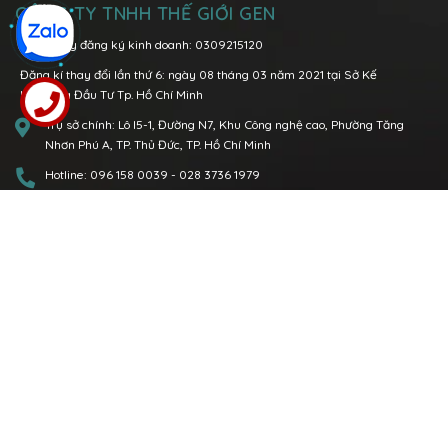
CÔNG TY TNHH THẾ GIỚI GEN
MST/Giấy đăng ký kinh doanh: 0309215120
Đăng kí thay đổi lần thứ 6: ngày 08 tháng 03 năm 2021 tại Sở Kế
Hoạch và Đầu Tư Tp. Hồ Chí Minh
Trụ sở chính:
Lô I5-1, Đường N7, Khu Công nghệ cao, Phường Tăng
Nhơn Phú A, TP. Thủ Đức, TP. Hồ Chí Minh
Hotline:
096 158 0039
-
028 3736 1979
Văn phòng Miền Bắc:
P.1108 Tòa nhà Việt Đức Complex, số 39 Lê Văn
Lương, quận Thanh Xuân, Tp. Hà Nội
Hotline:
0904 89 00 68
096 158 0039
Email:
contact@geneworld.vn
DANH MỤC SẢN PHẨM
Thiết bị y tế
Mỹ phẩm