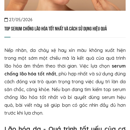
27/05/2026
Top Serum chống lão hóa tốt nhất và cách sử dụng hiệu quả
Nếp nhăn, da chảy xệ hay xỉn màu không xuất hiện
trong một sớm một chiều mà là kết quả của quá trình
lão hóa âm thầm theo thời gian. Việc lựa chọn
serum
chống lão hóa tốt nhất
, phù hợp nhất và sử dụng đúng
cách đóng vai trò quan trọng trong việc duy trì làn da
săn chắc, căng khỏe. Nếu bạn đang tìm kiếm top serum
chống lão hóa tốt nhất và bí quyết dùng serum hiệu
quả, bài viết này sẽ giúp bạn có góc nhìn đầy đủ hơn
trước khi lựa chọn.
Lão hóa da - Quá trình tất yếu của cơ