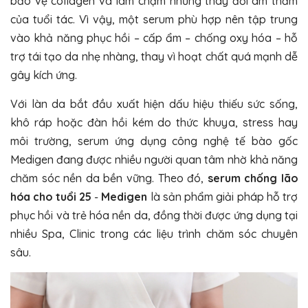
bảo vệ collagen và làm chậm những thay đổi âm thầm
của tuổi tác. Vì vậy, một serum phù hợp nên tập trung
vào khả năng phục hồi – cấp ẩm – chống oxy hóa – hỗ
trợ tái tạo da nhẹ nhàng, thay vì hoạt chất quá mạnh dễ
gây kích ứng.
Với làn da bắt đầu xuất hiện dấu hiệu thiếu sức sống,
khô ráp hoặc đàn hồi kém do thức khuya, stress hay
môi trường, serum ứng dụng công nghệ tế bào gốc
Medigen đang được nhiều người quan tâm nhờ khả năng
chăm sóc nền da bền vững. Theo đó,
serum chống lão
hóa cho tuổi 25
-
Medigen
là sản phẩm giải pháp hỗ trợ
phục hồi và trẻ hóa nền da, đồng thời được ứng dụng tại
nhiều Spa, Clinic trong các liệu trình chăm sóc chuyên
sâu.