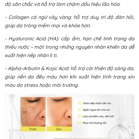
độ săn chắc và hỗ trợ làm chậm dấu hiệu lão hóa.
- Collagen cá ngừ vây vàng: hỗ trợ duy trì độ đàn hồi,
giúp da trông mềm mại và khỏe hơn.
- Hyaluronic Acid (HA): cấp ẩm, hạn chế tình trạng da
thiếu nước – một trong những nguyên nhân khiến da dễ
xuất hiện nếp nhăn li ti.
- Alpha-Arbutin & Kojic Acid: hỗ trợ cải thiện độ sáng da,
giúp nền da đều màu hơn khi xuất hiện tình trạng xỉn
màu do stress hoặc môi trường.