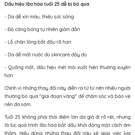
Dấu hiệu lão hóa tuổi 25 dễ bị bỏ qua
- Da dễ xỉn màu, thiếu sức sống
- Độ căng bóng tự nhiên giảm dần
- Lỗ chân lông bắt đầu rõ hơn
- Da dễ mất nước dù skincare đầy đủ
- Quầng mắt, dấu hiệu mệt mỏi xuất hiện thường xuyên
hơn
Chính vì những thay đổi này diễn ra từ từ nên nhiều người
thường bỏ qua “giai đoạn vàng” để chăm sóc và bảo vệ
nền da sớm.
Tuổi 25 không phải thời điểm làn da già đi rõ rệt, nhưng
là lúc quá trình lão hóa bắt đầu khởi động một cách âm
thầm. Hiểu đúng những thay đổi này sẽ giúp việc lựa