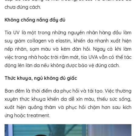
chưa đúng cách.
Không chống nắng đầy đủ
Tia UV là một trong những nguyên nhân hàng đầu làm
suy giảm collagen và elastin, khiến da nhanh xuất hiện
nếp nhăn, sạm màu và kém đàn hồi. Ngay cả khi làm
việc trong nhà hoặc trời râm mát, tia UVA vẫn có thể tác
động lên làn da nếu không được bảo vệ đúng cách.
Thức khuya, ngủ không đủ giấc
Ban đêm là thời điểm da phục hồi và tái tạo. Việc thường
xuyên thức khuya khiến da dễ xỉn màu, thiếu sức sống,
xuất hiện quầng thâm và phục hồi chậm hơn sau kích
ứng hoặc treatment.