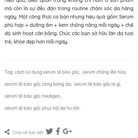
hiệu quả, điều quan trọng không chỉ nằm ở sản phẩm
mà còn là sự đều đặn trong routine chăm sóc da hàng
ngày. Một công thức cơ bản nhưng hiệu quả gồm: Serum
phù hợp + dưỡng ẩm + kem chống nắng mỗi ngày + chế
độ sinh hoạt cân bằng. Chúc các bạn sở hữu làn da tươi
trẻ, khỏe đẹp hơn mỗi ngày.
Tag:
cách sử dụng serum tế bào gốc
,
serum chống lão hóa
,
serum tế bào gốc căng bóng da
,
serum tế bào gốc la gì
,
serum tế bào gốc medigen
,
serum tế bào gốc phục hồi da hư tổn
Chia sẻ bài viết: