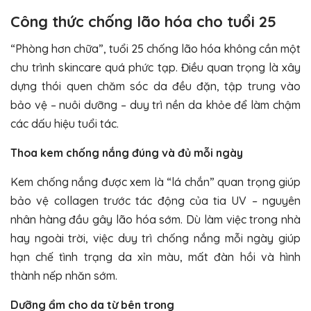
Công thức chống lão hóa cho tuổi 25
“Phòng hơn chữa”, tuổi 25 chống lão hóa không cần một
chu trình skincare quá phức tạp. Điều quan trọng là xây
dựng thói quen chăm sóc da đều đặn, tập trung vào
bảo vệ – nuôi dưỡng – duy trì nền da khỏe để làm chậm
các dấu hiệu tuổi tác.
Thoa kem chống nắng đúng và đủ mỗi ngày
Kem chống nắng được xem là “lá chắn” quan trọng giúp
bảo vệ collagen trước tác động của tia UV – nguyên
nhân hàng đầu gây lão hóa sớm. Dù làm việc trong nhà
hay ngoài trời, việc duy trì chống nắng mỗi ngày giúp
hạn chế tình trạng da xỉn màu, mất đàn hồi và hình
thành nếp nhăn sớm.
Dưỡng ẩm cho da từ bên trong