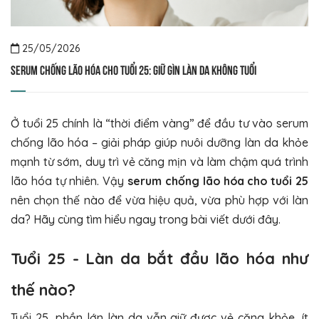
25/05/2026
Serum chống lão hóa cho tuổi 25: Giữ gìn làn da không tuổi
Ở tuổi 25 chính là “thời điểm vàng” để đầu tư vào serum
chống lão hóa – giải pháp giúp nuôi dưỡng làn da khỏe
mạnh từ sớm, duy trì vẻ căng mịn và làm chậm quá trình
lão hóa tự nhiên. Vậy
serum chống lão hóa cho tuổi 25
nên chọn thế nào để vừa hiệu quả, vừa phù hợp với làn
da? Hãy cùng tìm hiểu ngay trong bài viết dưới đây.
Tuổi 25 - Làn da bắt đầu lão hóa như
thế nào?
Tuổi 25, phần lớn làn da vẫn giữ được vẻ căng khỏe, ít