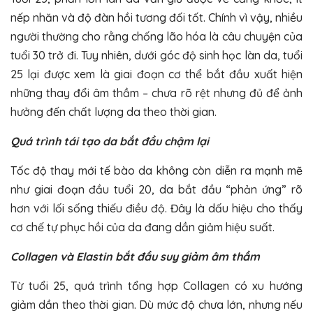
nếp nhăn và độ đàn hồi tương đối tốt. Chính vì vậy, nhiều
người thường cho rằng chống lão hóa là câu chuyện của
tuổi 30 trở đi. Tuy nhiên, dưới góc độ sinh học làn da, tuổi
25 lại được xem là giai đoạn cơ thể bắt đầu xuất hiện
những thay đổi âm thầm – chưa rõ rệt nhưng đủ để ảnh
hưởng đến chất lượng da theo thời gian.
Quá trình tái tạo da bắt đầu chậm lại
Tốc độ thay mới tế bào da không còn diễn ra mạnh mẽ
như giai đoạn đầu tuổi 20, da bắt đầu “phản ứng” rõ
hơn với lối sống thiếu điều độ. Đây là dấu hiệu cho thấy
cơ chế tự phục hồi của da đang dần giảm hiệu suất.
Collagen và Elastin bắt đầu suy giảm âm thầm
Từ tuổi 25, quá trình tổng hợp Collagen có xu hướng
giảm dần theo thời gian. Dù mức độ chưa lớn, nhưng nếu