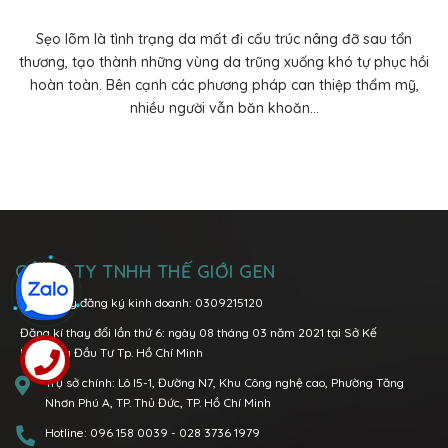
Sẹo lõm là tình trạng da mất đi cấu trúc nâng đỡ sau tổn
thương, tạo thành những vùng da trũng xuống khó tự phục hồi
hoàn toàn. Bên cạnh các phương pháp can thiệp thẩm mỹ,
nhiều người vẫn băn khoăn...
CÔNG TY TNHH THẾ GIỚI GEN
MST/Giấy đăng ký kinh doanh: 0309215120
Đăng kí thay đổi lần thứ 6: ngày 08 tháng 03 năm 2021 tại Sở Kế
Hoạch và Đầu Tư Tp. Hồ Chí Minh
Trụ sở chính:
Lô I5-1, Đường N7, Khu Công nghệ cao, Phường Tăng
Nhơn Phú A, TP. Thủ Đức, TP. Hồ Chí Minh
Hotline:
096 158 0039
-
028 3736 1979