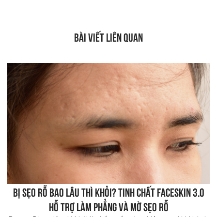
BÀI VIẾT LIÊN QUAN
Bị sẹo rỗ bao lâu thì khỏi? Tinh chất FaceSkin 3.0
hỗ trợ làm phẳng và mờ sẹo rỗ