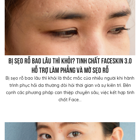
Bị sẹo rỗ bao lâu thì khỏi? Tinh chất FaceSkin 3.0
hỗ trợ làm phẳng và mờ sẹo rỗ
Bị sẹo rỗ bao lâu thì khỏi là thắc mắc của nhiều người khi hành
trình phục hồi da thường đòi hỏi thời gian và sự kiên trì. Bên
cạnh các phương pháp can thiệp chuyên sâu, việc kết hợp tinh
chất Face...