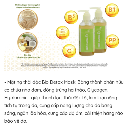
- Mặt nạ thải độc Bio Detox Mask: Bảng thành phần hữu
cơ chứa nha đam, đông trùng hạ thảo, Glycogen,
Hyaluronic… giúp thanh lọc, thải độc tố, kim loại nặng
tích tụ trong da, cung cấp năng lượng cho da bừng
sáng, ngăn lão hóa, cung cấp độ ẩm, cải thiện hàng rào
bảo vệ da.