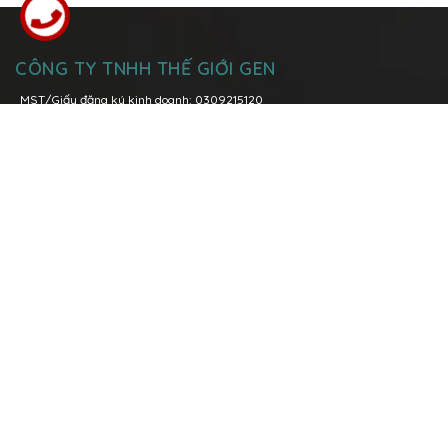
CÔNG TY TNHH THẾ GIỚI GEN
MST/Giấy đăng ký kinh doanh: 0309215120
Đăng kí thay đổi lần thứ 6: ngày 08 tháng 03 năm 2021 tại Sở Kế
Hoạch và Đầu Tư Tp. Hồ Chí Minh
Trụ sở chính:
Lô I5-1, Đường N7, Khu Công nghệ cao, Phường Tăng
Nhơn Phú A, TP. Thủ Đức, TP. Hồ Chí Minh
Hotline:
096 158 0039
-
028 3736 1979
Văn phòng Miền Bắc:
P.1108 Tòa nhà Việt Đức Complex, số 39 Lê Văn
Lương, quận Thanh Xuân, Tp. Hà Nội
Hotline:
0904 89 00 68
096 158 0039
Email:
contact@geneworld.vn
DANH MỤC SẢN PHẨM