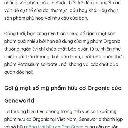
những sản phẩm hữu cơ được thiết kế để giải quyết các
vấn đề cụ thể của da như mụn, dầu hay khô. Hãy chọn
sản phẩm phù hợp với nhu cầu của bạn.
Đồng thời, bạn cũng nên tránh mua để dành một sản
phẩm quá nhiều bởi hạn sử dụng của mỹ phẩm Organic
thường ngắn (vì chỉ chứa chất bảo quản từ tự nhiên như
chiết xuất trầu không, tinh dầu tràm, chất bảo quản thực
phẩm Potassium sorbate… nói không với các chất bảo
quản độc hại).
Gợi ý một số mỹ phẩm hữu cơ Organic của
Geneworld
Là thương hiệu tiên phong trong lĩnh vực sản xuất mỹ
phẩm hữu cơ Organic tại Việt Nam, Geneworld thành lập
và sở hữu
nông trại hữu cơ Gen Green
cung cấp nguồn