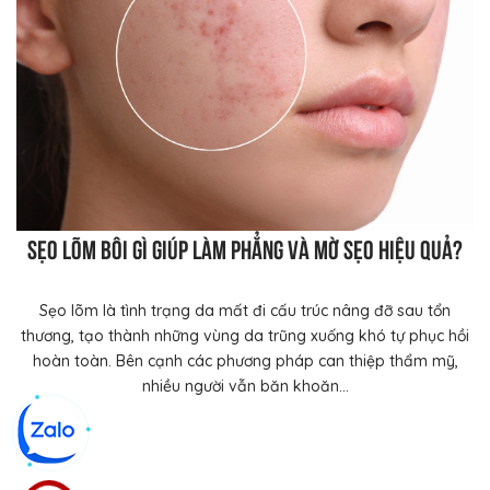
Sẹo lõm bôi gì giúp làm phẳng và mờ sẹo hiệu quả?
Sẹo lõm là tình trạng da mất đi cấu trúc nâng đỡ sau tổn
thương, tạo thành những vùng da trũng xuống khó tự phục hồi
hoàn toàn. Bên cạnh các phương pháp can thiệp thẩm mỹ,
nhiều người vẫn băn khoăn...