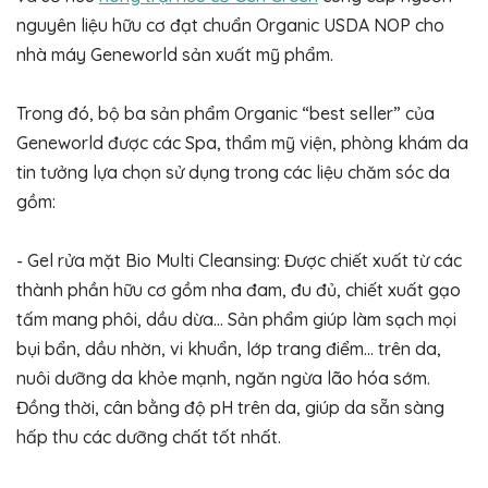
nguyên liệu hữu cơ đạt chuẩn Organic USDA NOP cho
nhà máy Geneworld sản xuất mỹ phẩm.
Trong đó, bộ ba sản phẩm Organic “best seller” của
Geneworld được các Spa, thẩm mỹ viện, phòng khám da
tin tưởng lựa chọn sử dụng trong các liệu chăm sóc da
gồm:
- Gel rửa mặt Bio Multi Cleansing: Được chiết xuất từ các
thành phần hữu cơ gồm nha đam, đu đủ, chiết xuất gạo
tấm mang phôi, dầu dừa… Sản phẩm giúp làm sạch mọi
bụi bẩn, dầu nhờn, vi khuẩn, lớp trang điểm… trên da,
nuôi dưỡng da khỏe mạnh, ngăn ngừa lão hóa sớm.
Đồng thời, cân bằng độ pH trên da, giúp da sẵn sàng
hấp thu các dưỡng chất tốt nhất.