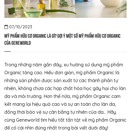
07/10/2023
Mỹ phẩm hữu cơ Organic là gì? Gợi ý một số mỹ phẩm hữu cơ Organic
của Geneworld
Trong những năm gần đây, xu hướng sử dụng mỹ phẩm
Organic tăng cao. Hiểu đơn giản, mỹ phẩm Organic là
những sản phẩm được sản xuất từ các thành phần tự
nhiên, không chứa các hợp chất hóa học gây hại cho làn
da và môi trường. Hơn thế nữa, mỹ phẩm Organic cam
kết mang lại hiệu quả cao và sự an toàn cho làn da,
đồng thời bảo vệ sự cân bằng tự nhiên của da… Hãy
cùng Geneworld tìm hiểu tất tần tật về mỹ phẩm Organic
để có cái nhìn đúng nhất trong bài viết dưới đây!