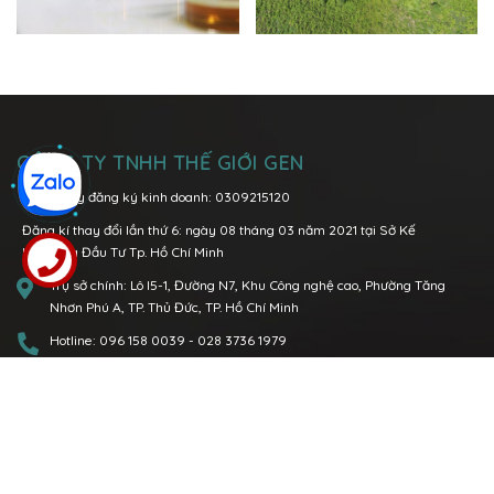
CÔNG TY TNHH THẾ GIỚI GEN
MST/Giấy đăng ký kinh doanh: 0309215120
Đăng kí thay đổi lần thứ 6: ngày 08 tháng 03 năm 2021 tại Sở Kế
Hoạch và Đầu Tư Tp. Hồ Chí Minh
Trụ sở chính:
Lô I5-1, Đường N7, Khu Công nghệ cao, Phường Tăng
Nhơn Phú A, TP. Thủ Đức, TP. Hồ Chí Minh
Hotline:
096 158 0039
-
028 3736 1979
Văn phòng Miền Bắc:
P.1108 Tòa nhà Việt Đức Complex, số 39 Lê Văn
Lương, quận Thanh Xuân, Tp. Hà Nội
Hotline:
0904 89 00 68
096 158 0039