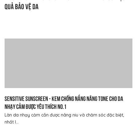
quả bảo vệ da
Sensitive Sunscreen - Kem chống nắng nâng tone cho da
nhạy cảm được yêu thích NO.1
Làn da nhạy cảm cần được nâng niu và chăm sóc đặc biệt,
nhất l...