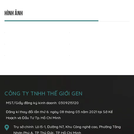
Hình ảnh
CÔNG TY TNHH THẾ GIỚI GEN
MST/Giấy đăng ký kinh doanh: 0309215120
Đăng kí thay đổi lần thứ 6: ngày 08 tháng 03 năm 2021 tại Sở Kế
Hoạch và Đầu Tư Tp. Hồ Chí Minh
Trụ sở chính:
Lô I5-1, Đường N7, Khu Công nghệ cao, Phường Tăng
Nhơn Phú A, TP. Thủ Đức, TP. Hồ Chí Minh