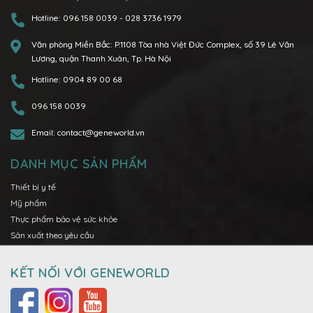
Hotline:
096 158 0039
-
028 3736 1979
Văn phòng Miền Bắc:
P.1108 Tòa nhà Việt Đức Complex, số 39 Lê Văn
Lương, quận Thanh Xuân, Tp. Hà Nội
Hotline:
0904 89 00 68
096 158 0039
Email:
contact@geneworld.vn
DANH MỤC SẢN PHẨM
Thiết bị y tế
Mỹ phẩm
Thực phẩm bảo vệ sức khỏe
Sản xuất theo yêu cầu
KẾT NỐI VỚI GENEWORLD