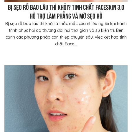
Bị sẹo rỗ bao lâu thì khỏi? Tinh chất FaceSkin 3.0
hỗ trợ làm phẳng và mờ sẹo rỗ
Bị sẹo rỗ bao lâu thì khỏi là thắc mắc của nhiều người khi hành
trình phục hồi da thường đòi hỏi thời gian và sự kiên trì. Bên
cạnh các phương pháp can thiệp chuyên sâu, việc kết hợp tinh
chất Face...