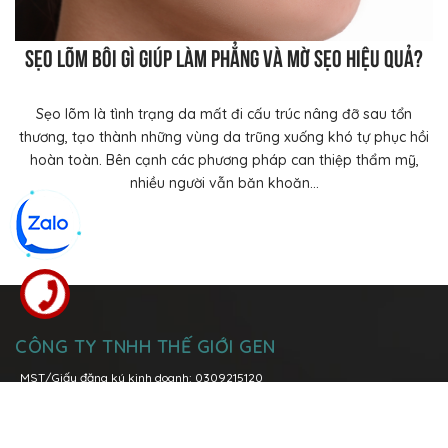
Sẹo lõm bôi gì giúp làm phẳng và mờ sẹo hiệu quả?
Sẹo lõm là tình trạng da mất đi cấu trúc nâng đỡ sau tổn
thương, tạo thành những vùng da trũng xuống khó tự phục hồi
hoàn toàn. Bên cạnh các phương pháp can thiệp thẩm mỹ,
nhiều người vẫn băn khoăn...
CÔNG TY TNHH THẾ GIỚI GEN
MST/Giấy đăng ký kinh doanh: 0309215120
Đăng kí thay đổi lần thứ 6: ngày 08 tháng 03 năm 2021 tại Sở Kế
Hoạch và Đầu Tư Tp. Hồ Chí Minh