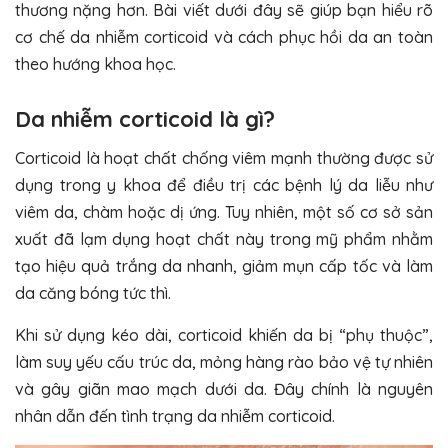
thương nặng hơn. Bài viết dưới đây sẽ giúp bạn hiểu rõ
cơ chế da nhiễm corticoid và cách phục hồi da an toàn
theo hướng khoa học.
Da nhiễm corticoid là gì?
Corticoid là hoạt chất chống viêm mạnh thường được sử
dụng trong y khoa để điều trị các bệnh lý da liễu như
viêm da, chàm hoặc dị ứng. Tuy nhiên, một số cơ sở sản
xuất đã lạm dụng hoạt chất này trong mỹ phẩm nhằm
tạo hiệu quả trắng da nhanh, giảm mụn cấp tốc và làm
da căng bóng tức thì.
Khi sử dụng kéo dài, corticoid khiến da bị “phụ thuộc”,
làm suy yếu cấu trúc da, mỏng hàng rào bảo vệ tự nhiên
và gây giãn mao mạch dưới da. Đây chính là nguyên
nhân dẫn đến tình trạng da nhiễm corticoid.