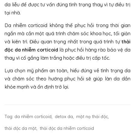
da liễu để được tư vấn đúng tình trạng thay vì tự điều trị
tại nhà.
Da nhiễm corticoid không thể phục hồi trong thời gian
ngắn mà cần một quá trình chăm sóc khoa học, tối giản
và kiên trì. Điều quan trọng nhất trong quá trình tự
thải
độc da nhiễm corticoid
là phục hồi hàng rào bảo vệ da
thay vì cố gắng làm trắng hoặc điều trị cấp tốc.
Lựa chọn mỹ phẩm an toàn, hiểu đúng về tình trạng da
và chăm sóc theo hướng phục hồi sẽ giúp làn da dần
khỏe mạnh và ổn định trở lại.
Tag:
da nhiễm corticoid
,
detox da
,
mặt nạ thải độc
,
thải độc da mặt
,
thải độc da nhiễm corticoid