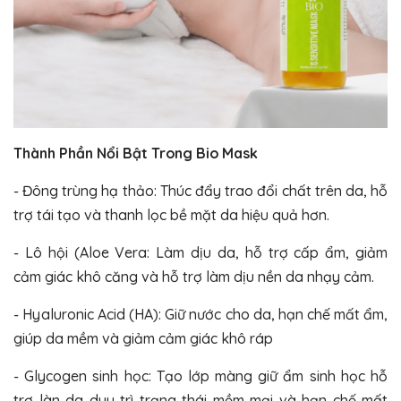
Thành Phần Nổi Bật Trong Bio Mask
- Đông trùng hạ thảo: Thúc đẩy trao đổi chất trên da, hỗ
trợ tái tạo và thanh lọc bề mặt da hiệu quả hơn.
- Lô hội (Aloe Vera: Làm dịu da, hỗ trợ cấp ẩm, giảm
cảm giác khô căng và hỗ trợ làm dịu nền da nhạy cảm.
- Hyaluronic Acid (HA): Giữ nước cho da, hạn chế mất ẩm,
giúp da mềm và giảm cảm giác khô ráp
- Glycogen sinh học: Tạo lớp màng giữ ẩm sinh học hỗ
trợ làn da duy trì trạng thái mềm mại và hạn chế mất