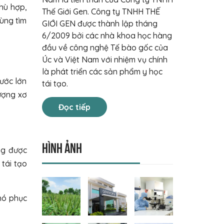
phù hợp,
Thế Giới Gen. Công ty TNHH THẾ
cùng tìm
GIỚI GEN được thành lập tháng
6/2009 bởi các nhà khoa học hàng
đầu về công nghệ Tế bào gốc của
Úc và Việt Nam với nhiệm vụ chính
là phát triển các sản phẩm y học
hước lớn
tái tạo.
ượng xơ
Đọc tiếp
Hình ảnh
ng được
 tái tạo
hó phục