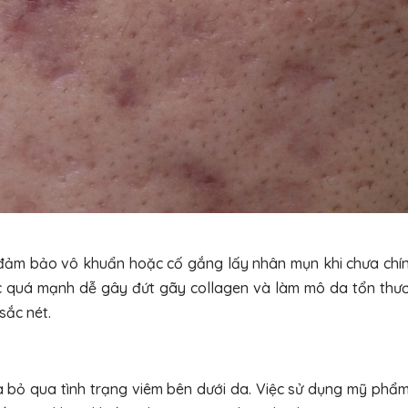
đảm bảo vô khuẩn hoặc cố gắng lấy nhân mụn khi chưa chín
ọc quá mạnh dễ gây đứt gãy collagen và làm mô da tổn thư
sắc nét.
à bỏ qua tình trạng viêm bên dưới da. Việc sử dụng mỹ phẩ