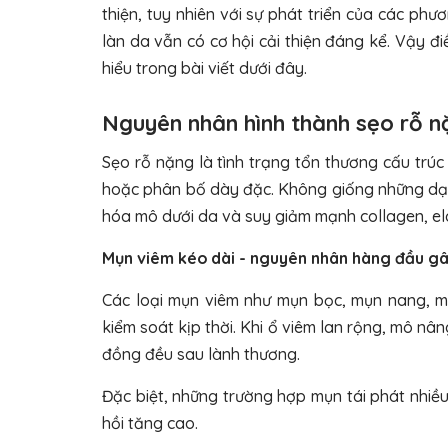
thiện, tuy nhiên với sự phát triển của các ph
làn da vẫn có cơ hội cải thiện đáng kể. Vậy đi
hiểu trong bài viết dưới đây.
Nguyên nhân hình thành sẹo rỗ n
Sẹo rỗ nặng là tình trạng tổn thương cấu trúc 
hoặc phân bố dày đặc. Không giống những dạng
hóa mô dưới da và suy giảm mạnh collagen, elas
Mụn viêm kéo dài - nguyên nhân hàng đầu gâ
Các loại mụn viêm như mụn bọc, mụn nang, m
kiểm soát kịp thời. Khi ổ viêm lan rộng, mô nâ
đồng đều sau lành thương.
Đặc biệt, những trường hợp mụn tái phát nhiề
hồi tăng cao.