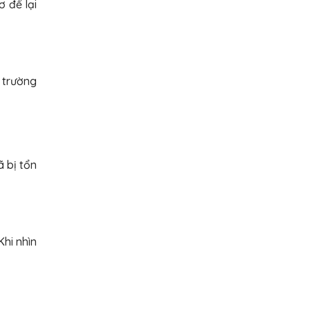
ơ để lại
 trường
 bị tổn
Khi nhìn