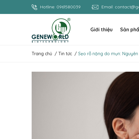
Hotline:
0961580039
Email:
contact@ge
Giới thiệu
Sản ph
Trang chủ
/
Tin tức
/
Sẹo rỗ nặng do mụn: Nguyên n