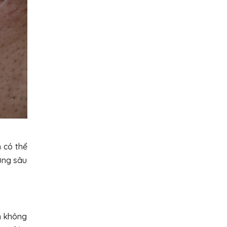
 có thể
ơng sâu
m không