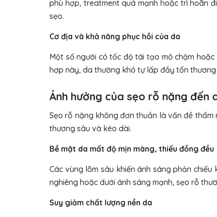
phù hợp, treatment quá mạnh hoặc trì hoãn điề
sẹo.
Cơ địa và khả năng phục hồi của da
Một số người có tốc độ tái tạo mô chậm hoặc 
hợp này, da thường khó tự lấp đầy tổn thương 
Ảnh hưởng của sẹo rỗ nặng đến 
Sẹo rỗ nặng không đơn thuần là vấn đề thẩm m
thương sâu và kéo dài.
Bề mặt da mất độ mịn màng, thiếu đồng đều
Các vùng lõm sâu khiến ánh sáng phản chiếu kh
nghiêng hoặc dưới ánh sáng mạnh, sẹo rỗ thườ
Suy giảm chất lượng nền da