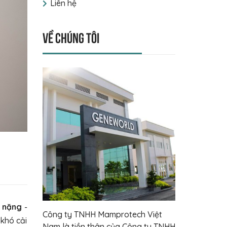
Liên hệ
Về chúng tôi
ỗ nặng
-
Công ty TNHH Mamprotech Việt
khó cải
Nam là tiền thân của Công ty TNHH