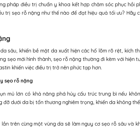
ương pháp điều trị chuẩn y khoa kết hợp chăm sóc phục hồi 
ều trị sẹo rỗ nặng như thế nào để đạt hiệu quả tối ưu? Hãy 
ặng
da sâu, khiến bề mặt da xuất hiện các hố lõm rõ rệt, kích t
 sẹo mới hình thành, sẹo rỗ nặng thường đi kèm với hiện t
tin khiến việc điều trị trở nên phức tạp hơn.
y sẹo rỗ nặng
ụn mủ lớn có khả năng phá hủy cấu trúc trung bì nếu khô
ng đỡ dưới da bị tổn thương nghiêm trọng, khiến da không thể
u lần trên cùng một vùng da sẽ làm nguy cơ sẹo rỗ sâu và k