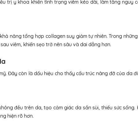
u trị y khoa khiến tình trạng viêm kéo dài, làm tăng nguy c
khả năng tổng hợp collagen suy giảm tự nhiên. Trong những
sau viêm, khiến sẹo trở nên sâu và dai dẳng hơn.
da
ỹ. Đây còn là dấu hiệu cho thấy cấu trúc nâng đỡ của da đã
ông đều trên da, tạo cảm giác da sần sùi, thiếu sức sống. 
ng hiện rõ hơn.