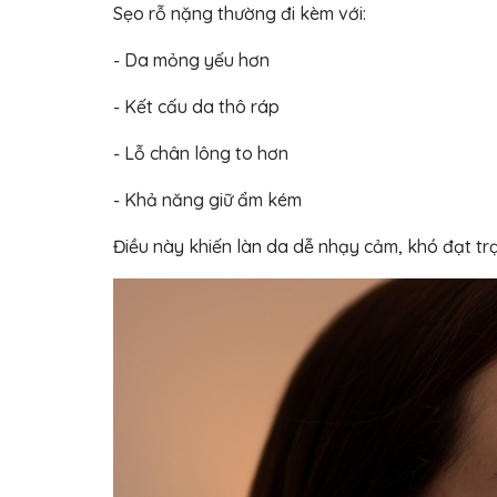
Sẹo rỗ nặng thường đi kèm với:
- Da mỏng yếu hơn
- Kết cấu da thô ráp
- Lỗ chân lông to hơn
- Khả năng giữ ẩm kém
Điều này khiến làn da dễ nhạy cảm, khó đạt tr