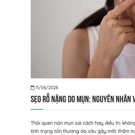
11/06/2026
Sẹo rỗ nặng do mụn: Nguyên nhân v
Thói quen nặn mụn sai cách hay điều trị khô
tình trạng tổn thương da sâu gây mất thẩm mỹ