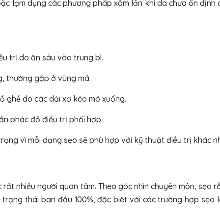
hoặc lạm dụng các phương pháp xâm lấn khi da chưa ổn định 
ều trị do ăn sâu vào trung bì.
g, thường gặp ở vùng má.
ồ ghề do các dải xơ kéo mô xuống.
cần phác đồ điều trị phối hợp.
trọng vì mỗi dạng sẹo sẽ phù hợp với kỹ thuật điều trị khác n
ợc rất nhiều người quan tâm. Theo góc nhìn chuyên môn, sẹo r
ề trạng thái ban đầu 100%
, đặc biệt với các trường hợp sẹo