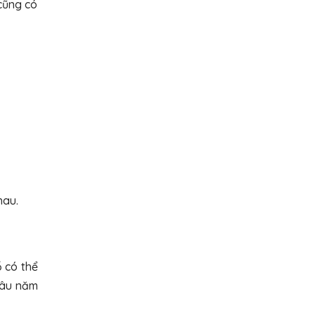
cũng có
hau.
ỗ
có thể
 lâu năm