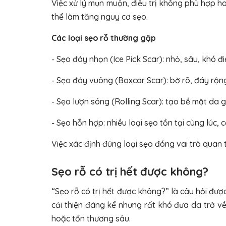
Việc xử lý mụn muộn, điều trị không phù hợp 
thể làm tăng nguy cơ sẹo.
Các loại sẹo rỗ thường gặp
- Sẹo đáy nhọn (Ice Pick Scar):
nhỏ, sâu, khó đi
- Sẹo đáy vuông (Boxcar Scar):
bờ rõ, đáy rộn
- Sẹo lượn sóng (Rolling Scar):
tạo bề mặt da g
- Sẹo hỗn hợp:
nhiều loại sẹo tồn tại cùng lúc, 
Việc xác định đúng loại sẹo đóng vai trò quan 
Sẹo rỗ có trị hết được không?
“Sẹo rỗ có trị hết được không?” là câu hỏi đư
cải thiện đáng kể nhưng rất khó đưa da trở v
hoặc tổn thương sâu.