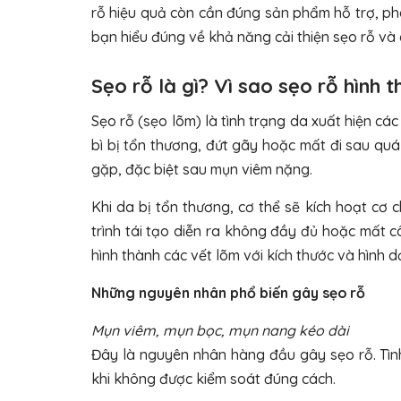
rỗ hiệu quả còn cần đúng sản phẩm hỗ trợ, ph
bạn hiểu đúng về khả năng cải thiện sẹo rỗ và 
Sẹo rỗ là gì? Vì sao sẹo rỗ hình 
Sẹo rỗ (sẹo lõm) là tình trạng da xuất hiện cá
bì bị tổn thương, đứt gãy hoặc mất đi sau quá
gặp, đặc biệt sau mụn viêm nặng.
Khi da bị tổn thương, cơ thể sẽ kích hoạt cơ 
trình tái tạo diễn ra không đầy đủ hoặc mất 
hình thành các vết lõm với kích thước và hình 
Những nguyên nhân phổ biến gây sẹo rỗ
Mụn viêm, mụn bọc, mụn nang kéo dài
Đây là nguyên nhân hàng đầu gây sẹo rỗ. Tình
khi không được kiểm soát đúng cách.