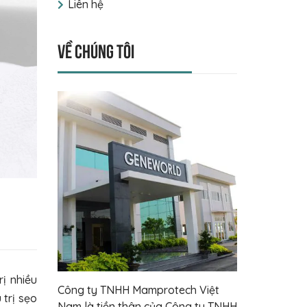
Liên hệ
Về chúng tôi
rị nhiều
Công ty TNHH Mamprotech Việt
trị sẹo
Nam là tiền thân của Công ty TNHH