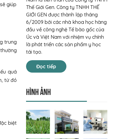
sẽ giúp
Thế Giới Gen. Công ty TNHH THẾ
GIỚI GEN được thành lập tháng
6/2009 bởi các nhà khoa học hàng
đầu về công nghệ Tế bào gốc của
Úc và Việt Nam với nhiệm vụ chính
ng trung
là phát triển các sản phẩm y học
u thường
tái tạo.
Đọc tiếp
 nếu quá
, từ đó
Hình ảnh
ặc biệt