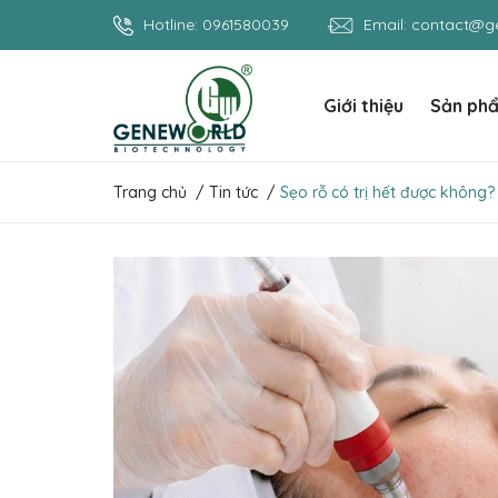
Hotline:
0961580039
Email:
contact@ge
Giới thiệu
Sản ph
Trang chủ
/
Tin tức
/
Sẹo rỗ có trị hết được không