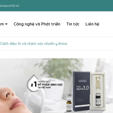
neworld.vn
ẩm
Công nghệ và Phát triển
Tin tức
Liên hệ
? Cách điều trị và chăm sóc chuẩn y khoa