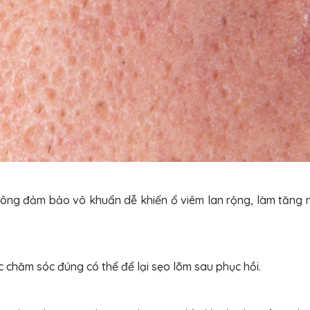
ông đảm bảo vô khuẩn dễ khiến ổ viêm lan rộng, làm tăng 
 chăm sóc đúng có thể để lại sẹo lõm sau phục hồi.