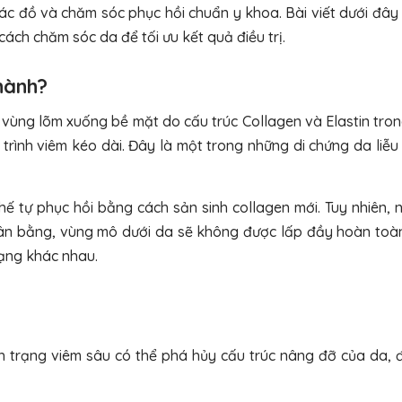
ác đồ và chăm sóc phục hồi chuẩn y khoa. Bài viết dưới đây 
cách chăm sóc da để tối ưu kết quả điều trị.
thành?
c vùng lõm xuống bề mặt do cấu trúc Collagen và Elastin tro
 trình viêm kéo dài. Đây là một trong những di chứng da liễ
chế tự phục hồi bằng cách sản sinh collagen mới. Tuy nhiên,
cân bằng, vùng mô dưới da sẽ không được lấp đầy hoàn toàn
dạng khác nhau.
 trạng viêm sâu có thể phá hủy cấu trúc nâng đỡ của da, đ