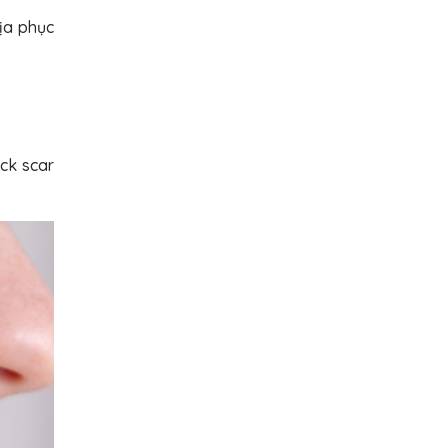
địa phục
ick scar