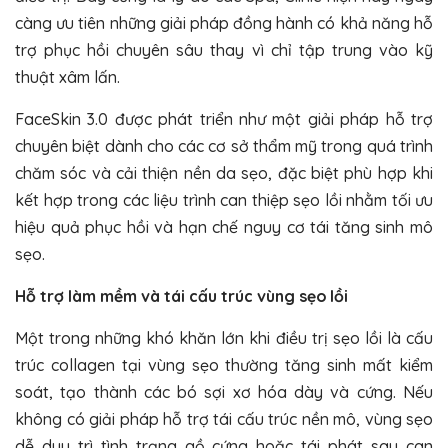
càng ưu tiên những giải pháp đồng hành có khả năng hỗ
trợ phục hồi chuyên sâu thay vì chỉ tập trung vào kỹ
thuật xâm lấn.
FaceSkin 3.0 được phát triển như một giải pháp hỗ trợ
chuyên biệt dành cho các cơ sở thẩm mỹ trong quá trình
chăm sóc và cải thiện nền da sẹo, đặc biệt phù hợp khi
kết hợp trong các liệu trình can thiệp sẹo lồi nhằm tối ưu
hiệu quả phục hồi và hạn chế nguy cơ tái tăng sinh mô
sẹo.
Hỗ trợ làm mềm và tái cấu trúc vùng sẹo lồi
Một trong những khó khăn lớn khi điều trị sẹo lồi là cấu
trúc collagen tại vùng sẹo thường tăng sinh mất kiểm
soát, tạo thành các bó sợi xơ hóa dày và cứng. Nếu
không có giải pháp hỗ trợ tái cấu trúc nền mô, vùng sẹo
dễ duy trì tình trạng gồ cứng hoặc tái phát sau can