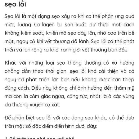
sẹo lồi
Sẹo lồi là một dạng sẹo xảy ra khi cơ thể phản ứng quá
mức, lượng Collagen bị sản xuất dư thừa một cách
không kiểm soát, khiến mô sẹo dày lên, nhô cao trên bề
mặt, ngay cả khi vết thương đã lành. Sẹo lồi có thể phát
triển và lan rộng ra khỏi ranh giới vết thương ban đầu.
Khác với những loại sẹo thông thường có xu hướng
phẳng dần theo thời gian, sẹo lồi khó cải thiện và có
nguy cơ phát triển lớn hơn nếu không được can thiệp
đúng cách. Điều này không chỉ ảnh hưởng đến thẩm mỹ
mà còn là cảm giác ngứa, căng tức, nhất là ở các vùng
da thương xuyên cọ xát.
Để phân biệt sẹo lồi với các dạng sẹo khác, có thể dựa
trên một số đặc điểm điển hình dưới đây: