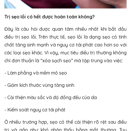
Trị sẹo lồi có hết được hoàn toàn không?
Đây là câu hỏi được quan tâm nhiều nhất khi bắt đầu
điều trị sẹo lồi.
Trên thực tế, sẹo lồi là dạng sẹo có tính
chất tăng sinh mạnh và nguy cơ tái phát cao hơn so với
các loại sẹo khác. Vì vậy, mục tiêu điều trị thường không
chỉ đơn thuần là “xóa sạch sẹo” mà tập trung vào việc:
- Làm phẳng và mềm mô sẹo
- Giảm kích thước vùng tăng sinh
- Cải thiện màu sắc và độ đồng đều của da
- Kiểm soát nguy cơ tái phát
Ở nhiều trường hợp, sẹo có thể cải thiện rõ rệt sau điều
trị và gần như khó nhận thấy bằng mắt thường. Tuy