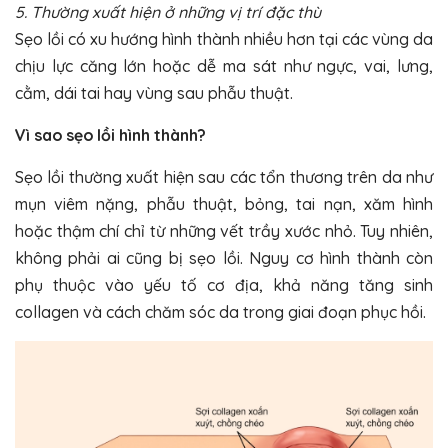
5. Thường xuất hiện ở những vị trí đặc thù
Sẹo lồi có xu hướng hình thành nhiều hơn tại các vùng da
chịu lực căng lớn hoặc dễ ma sát như ngực, vai, lưng,
cằm, dái tai hay vùng sau phẫu thuật.
Vì sao sẹo lồi hình thành?
Sẹo lồi thường xuất hiện sau các tổn thương trên da như
mụn viêm nặng, phẫu thuật, bỏng, tai nạn, xăm hình
hoặc thậm chí chỉ từ những vết trầy xước nhỏ. Tuy nhiên,
không phải ai cũng bị sẹo lồi. Nguy cơ hình thành còn
phụ thuộc vào yếu tố cơ địa, khả năng tăng sinh
collagen và cách chăm sóc da trong giai đoạn phục hồi.