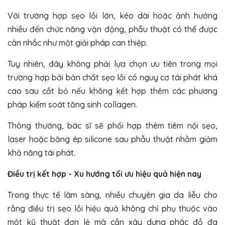
Với trường hợp sẹo lồi lớn, kéo dài hoặc ảnh hưởng
nhiều đến chức năng vận động, phẫu thuật có thể được
cân nhắc như một giải pháp can thiệp.
Tuy nhiên, đây không phải lựa chọn ưu tiên trong mọi
trường hợp bởi bản chất sẹo lồi có nguy cơ tái phát khá
cao sau cắt bỏ nếu không kết hợp thêm các phương
pháp kiểm soát tăng sinh collagen.
Thông thường, bác sĩ sẽ phối hợp thêm tiêm nội sẹo,
laser hoặc băng ép silicone sau phẫu thuật nhằm giảm
khả năng tái phát.
Điều trị kết hợp - Xu hướng tối ưu hiệu quả hiện nay
Trong thực tế lâm sàng, nhiều chuyên gia da liễu cho
rằng điều trị sẹo lồi hiệu quả không chỉ phụ thuộc vào
một kỹ thuật đơn lẻ mà cần xây dựng
phác đồ đa