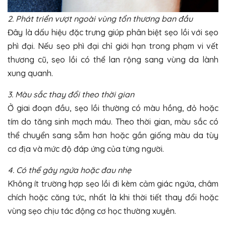
2. Phát triển vượt ngoài vùng tổn thương ban đầu
Đây là dấu hiệu đặc trưng giúp phân biệt sẹo lồi với sẹo
phì đại. Nếu sẹo phì đại chỉ giới hạn trong phạm vi vết
thương cũ, sẹo lồi có thể lan rộng sang vùng da lành
xung quanh.
3. Màu sắc thay đổi theo thời gian
Ở giai đoạn đầu, sẹo lồi thường có màu hồng, đỏ hoặc
tím do tăng sinh mạch máu. Theo thời gian, màu sắc có
thể chuyển sang sẫm hơn hoặc gần giống màu da tùy
cơ địa và mức độ đáp ứng của từng người.
4. Có thể gây ngứa hoặc đau nhẹ
Không ít trường hợp sẹo lồi đi kèm cảm giác ngứa, châm
chích hoặc căng tức, nhất là khi thời tiết thay đổi hoặc
vùng sẹo chịu tác động cơ học thường xuyên.