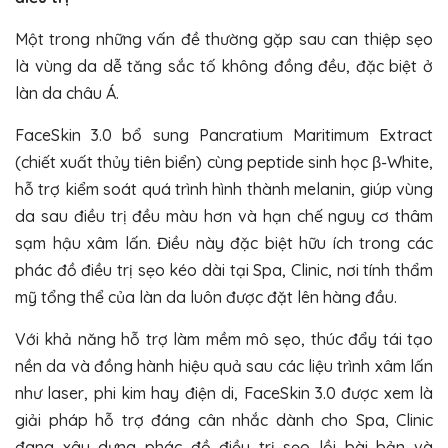
Một trong những vấn đề thường gặp sau can thiệp sẹo
là vùng da dễ tăng sắc tố không đồng đều, đặc biệt ở
làn da châu Á.
FaceSkin 3.0 bổ sung
Pancratium Maritimum Extract
(chiết xuất thủy tiên biển)
cùng peptide sinh học
β-White
,
hỗ trợ kiểm soát quá trình hình thành melanin, giúp vùng
da sau điều trị đều màu hơn và hạn chế nguy cơ thâm
sạm hậu xâm lấn. Điều này đặc biệt hữu ích trong các
phác đồ điều trị sẹo kéo dài tại Spa, Clinic, nơi tính thẩm
mỹ tổng thể của làn da luôn được đặt lên hàng đầu.
Với khả năng hỗ trợ làm mềm mô sẹo, thúc đẩy tái tạo
nền da và đồng hành hiệu quả sau các liệu trình xâm lấn
như laser, phi kim hay điện di, FaceSkin 3.0 được xem là
giải pháp hỗ trợ đáng cân nhắc dành cho Spa, Clinic
đang xây dựng phác đồ điều trị sẹo lồi bài bản và