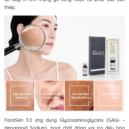
thiệp.
FaceSkin 3.0 ứng dụng
Glycosaminoglycans (GAGs –
Heparinoid Sodium)
, hoạt chất đóng vai trò điều hòa