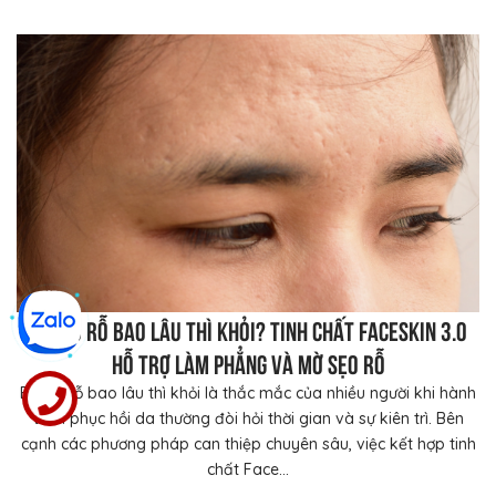
Bị sẹo rỗ bao lâu thì khỏi? Tinh chất FaceSkin 3.0
hỗ trợ làm phẳng và mờ sẹo rỗ
Bị sẹo rỗ bao lâu thì khỏi là thắc mắc của nhiều người khi hành
trình phục hồi da thường đòi hỏi thời gian và sự kiên trì. Bên
cạnh các phương pháp can thiệp chuyên sâu, việc kết hợp tinh
chất Face...