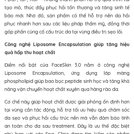
tạo mô, thúc đẩy phục hồi tổn thương và tăng sinh tế
bào mới. Nhờ đó, sản phẩm có thể hỗ trợ nền da hồi
phục nhanh hơn sau các liệu pháp thẩm mỹ, đồng thời
góp phần củng cố cấu trúc da tại vùng điều trị sẹo lồi.
Công nghệ Liposome Encapsulation giúp tăng hiệu
quả hấp thu hoạt chất
Điểm nổi bật của FaceSkin 3.0 nằm ở công nghệ
Liposome Encapsulation
, ứng dụng lớp màng
phospholipid giúp bao bọc peptide sinh học và tăng khả
năng vận chuyển hoạt chất xuyên qua hàng rào da.
Cơ chế này giúp hoạt chất được giải phóng ổn định hơn
tại vùng cần tác động, hỗ trợ tối ưu hiệu quả chăm sóc
da sẹo và phục hồi cấu trúc nền mà vẫn đảm bảo tính
an toàn cho da sau treatment. Đây là ưu thế đặc biệt
phù hợp với các Spa, Clinic đang tìm kiếm sản phẩm