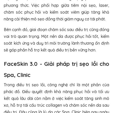
phương thức
. Việc phối hợp giữa tiêm nội sẹo, laser,
chăm sóc phục hồi và kiểm soát viêm giúp tăng khả
năng cải thiện mô sẹo đồng thời giảm nguy cơ tái phát.
Bên cạnh đó, giai đoạn chăm sóc sau điều trị cũng đóng
vai trò quan trọng. Một nền da được phục hồi tốt, kiểm
soát kích ứng và duy trì môi trường lành thương ổn định
sẽ góp phần hỗ trợ kết quả điều trị bền vững hơn.
FaceSkin 3.0 - Giải pháp trị sẹo lồi cho
Spa, Clinic
Trong điều trị sẹo lồi, công nghệ chỉ là một phần của
phác đồ. Điều quyết định khả năng phục hồi và tối ưu
kết quả lâu dài còn nằm ở việc
kiểm soát tăng sinh mô
xơ, hỗ trợ tái cấu trúc collagen và chăm sóc nền da sau
điều trị
. Đây cũng là lý do các Spa, Clinic hiện nay ngày