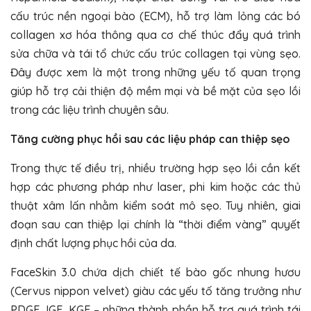
cấu trúc nền ngoại bào (ECM), hỗ trợ làm lỏng các bó
collagen xơ hóa thông qua cơ chế thúc đẩy quá trình
sửa chữa và tái tổ chức cấu trúc collagen tại vùng sẹo.
Đây được xem là một trong những yếu tố quan trọng
giúp hỗ trợ cải thiện độ mềm mại và bề mặt của sẹo lồi
trong các liệu trình chuyên sâu.
Tăng cường phục hồi sau các liệu pháp can thiệp sẹo
Trong thực tế điều trị, nhiều trường hợp sẹo lồi cần kết
hợp các phương pháp như laser, phi kim hoặc các thủ
thuật xâm lấn nhằm kiểm soát mô sẹo. Tuy nhiên, giai
đoạn sau can thiệp lại chính là “thời điểm vàng” quyết
định chất lượng phục hồi của da.
FaceSkin 3.0 chứa
dịch chiết tế bào gốc nhung hươu
(Cervus nippon velvet)
giàu các yếu tố tăng trưởng như
PDGF, IGF, KGF – những thành phần hỗ trợ quá trình tái