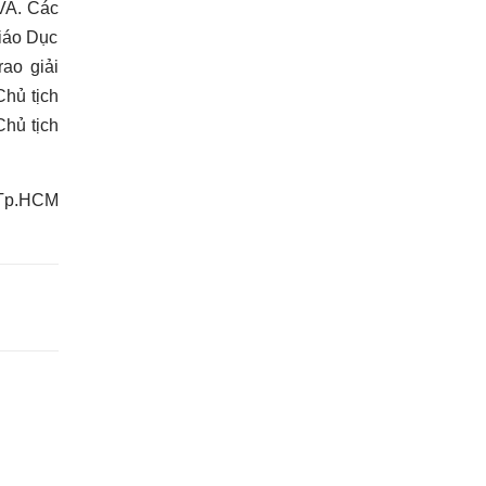
VA. Các
iáo Dục
rao giải
hủ tịch
Chủ tịch
 Tp.HCM