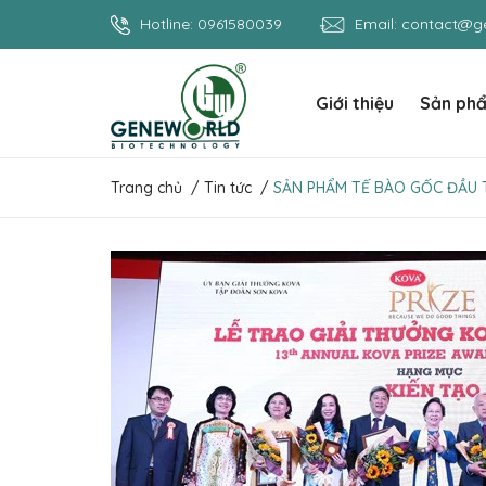
Hotline:
0961580039
Email:
contact@ge
Giới thiệu
Sản ph
Trang chủ
/
Tin tức
/
SẢN PHẨM TẾ BÀO GỐC ĐẦU T