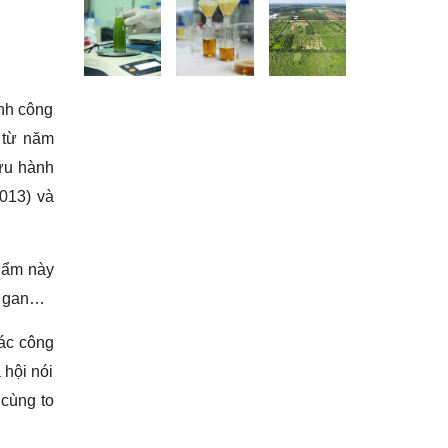
nh công
từ năm
lưu hành
013) và
phẩm này
xơ gan…
các công
 hội nói
 cùng to