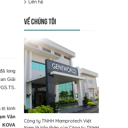
Liên hệ
Về chúng tôi
đã long
Ban Giải
PGS.TS.
trị kinh
ạm Văn
Công ty TNHH Mamprotech Việt
g KOVA
Nam là tiền thân của Công ty TNHH