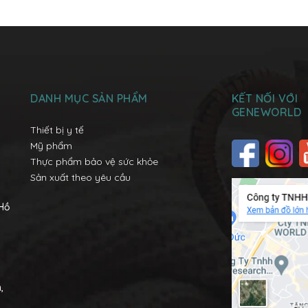
DANH MỤC SẢN PHẨM
KẾT NỐI VỚI
GENEWORLD
Thiết bị y tế
Mỹ phẩm
Thực phẩm bảo vệ sức khỏe
Sản xuất theo yêu cầu
 Hồ
,