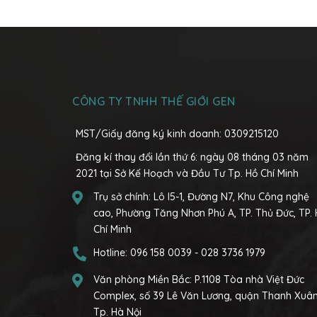
CÔNG TY TNHH THẾ GIỚI GEN
MST/Giấy đăng ký kinh doanh: 0309215120
Đăng kí thay đổi lần thứ 6: ngày 08 tháng 03 năm
2021 tại Sở Kế Hoạch và Đầu Tư Tp. Hồ Chí Minh
Trụ sở chính:
Lô I5-1, Đường N7, Khu Công nghệ
cao, Phường Tăng Nhơn Phú A, TP. Thủ Đức, TP.
Chí Minh
Hotline:
096 158 0039
-
028 3736 1979
Văn phòng Miền Bắc:
P.1108 Tòa nhà Việt Đức
Complex, số 39 Lê Văn Lương, quận Thanh Xuân
Tp. Hà Nội