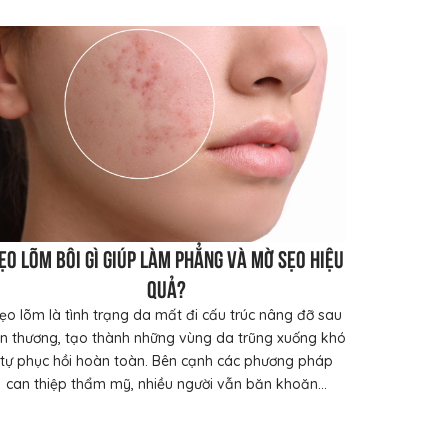
ẹo lõm bôi gì giúp làm phẳng và mờ sẹo hiệu
quả?
ẹo lõm là tình trạng da mất đi cấu trúc nâng đỡ sau
ổn thương, tạo thành những vùng da trũng xuống khó
tự phục hồi hoàn toàn. Bên cạnh các phương pháp
can thiệp thẩm mỹ, nhiều người vẫn băn khoăn...