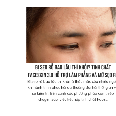
Bị sẹo rỗ bao lâu thì khỏi? Tinh chất
FaceSkin 3.0 hỗ trợ làm phẳng và mờ sẹo 
Bị sẹo rỗ bao lâu thì khỏi là thắc mắc của nhiều ngư
khi hành trình phục hồi da thường đòi hỏi thời gian 
sự kiên trì. Bên cạnh các phương pháp can thiệp
chuyên sâu, việc kết hợp tinh chất Face...