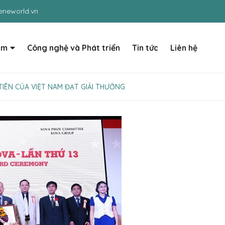
neworld.vn
ẩm
Công nghệ và Phát triển
Tin tức
Liên hệ
IÊN CỦA VIỆT NAM ĐẠT GIẢI THƯỞNG