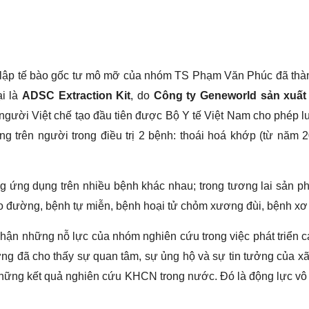
 lập tế bào gốc tư mô mỡ của nhóm TS Phạm Văn Phúc đã thà
ại là
ADSC Extraction Kit
, do
Công ty Geneworld sản xuất
người Việt chế tạo đầu tiên được Bộ Y tế Việt Nam cho phép 
 trên người trong điều trị 2 bệnh: thoái hoá khớp (từ năm 2
g ứng dụng trên nhiều bệnh khác nhau; trong tương lai sản 
tháo đường, bệnh tự miễn, bệnh hoại tử chỏm xương đùi, bệnh 
hận những nỗ lực của nhóm nghiên cứu trong việc phát triển 
ởng đã cho thấy sự quan tâm, sự ủng hộ và sự tin tưởng của xã
những kết quả nghiên cứu KHCN trong nước. Đó là động lực vô