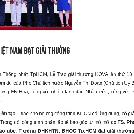
IỆT NAM ĐẠT GIẢI THƯỞNG
h Thống nhất, TpHCM, Lễ Trao giải thưởng KOVA lần thứ 13 
 tham dự của Phó Chủ tịch nước Nguyễn Thị Doan (Chủ tịch Uỷ 
ơng Mỹ Hoa, cùng với nhiều lãnh đạo Nhà nước, cùng với 
.
iến tạo
– trao cho những công trình KHCN có ứng dụng, có giá 
. Trong đó, công trình phân lập tế bào gốc từ mô mỡ do
TS. Ph
bào gốc, Trường ĐHKHTN, ĐHQG Tp.HCM đạt giải thưởn