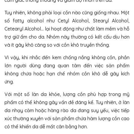
cảm giác thông thoáng và giảm độ nhờn trên da.
Tuy nhiên, không phải loại cồn nào cũng giống nhau. Một
số fatty alcohol như Cetyl Alcohol, Stearyl Alcohol,
Cetearyl Alcohol… lại hoạt động như chất làm mềm và hỗ
trợ giữ ẩm cho da. Nhóm này thường có kết cấu dịu hơn
và ít gây khô căng so với cồn khô truyền thống.
Vì vậy, khi nhắc đến kem chống nắng không cồn, phần
lớn người dùng đang quan tâm đến việc sản phẩm
không chứa hoặc hạn chế nhóm cồn khô dễ gây kích
ứng.
Với một số làn da khỏe, lượng cồn phù hợp trong mỹ
phẩm có thể không gây vấn đề đáng kể. Tuy nhiên, ở làn
da nhạy cảm hoặc hàng rào da đang suy yếu, việc tiếp
xúc thường xuyên với sản phẩm chứa hàm lượng cồn cao
có thể khiến da dễ mất cân bằng hơn.