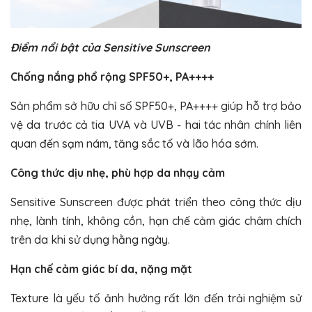
Điểm nổi bật của Sensitive Sunscreen
Chống nắng phổ rộng SPF50+, PA++++
Sản phẩm sở hữu chỉ số SPF50+, PA++++ giúp hỗ trợ bảo
vệ da trước cả tia UVA và UVB - hai tác nhân chính liên
quan đến sạm nám, tăng sắc tố và lão hóa sớm.
Công thức dịu nhẹ, phù hợp da nhạy cảm
Sensitive Sunscreen được phát triển theo công thức dịu
nhẹ, lành tính, không cồn, hạn chế cảm giác châm chích
trên da khi sử dụng hằng ngày.
Hạn chế cảm giác bí da, nặng mặt
Texture là yếu tố ảnh hưởng rất lớn đến trải nghiệm sử