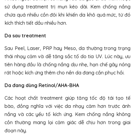
sử dụng treatment trị mụn kéo dài. Kem chống nắng
chứa quá nhiều cồn đôi khi khiến da khô quá mức, từ đó
kích thích tiết dầu nhiều hơn.
Da sau treatment
Sau Peel, Laser, PRP hay Meso, da thường trong trạng
thái nhạy cảm và dễ tăng sắc tố do tia UV. Lúc này, ưu
tiên hàng đầu là chống nắng dịu nhẹ, hạn chế gây nóng
rát hoặc kích ứng thêm cho nền da đang cần phục hồi.
Da đang dùng Retinol/AHA-BHA
Các hoạt chất treatment giúp tăng tốc độ tái tạo tế
bào, đồng nghĩa với việc da nhạy cảm hơn trước ánh
nắng và các yếu tố kích ứng. Kem chống nắng không
cồn thường mang lại cảm giác dễ chịu hơn trong giai
đoạn này.