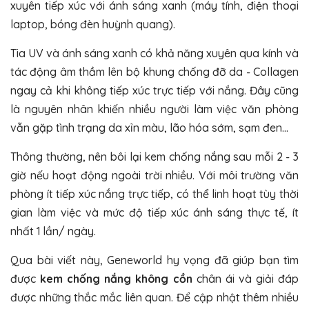
xuyên tiếp xúc với ánh sáng xanh (máy tính, điện thoại
laptop, bóng đèn huỳnh quang).
Tia UV và ánh sáng xanh có khả năng xuyên qua kính và
tác động âm thầm lên bộ khung chống đỡ da - Collagen
ngay cả khi không tiếp xúc trực tiếp với nắng. Đây cũng
là nguyên nhân khiến nhiều người làm việc văn phòng
vẫn gặp tình trạng da xỉn màu, lão hóa sớm, sạm đen…
Thông thường, nên bôi lại kem chống nắng sau mỗi 2 - 3
giờ nếu hoạt động ngoài trời nhiều. Với môi trường văn
phòng ít tiếp xúc nắng trực tiếp, có thể linh hoạt tùy thời
gian làm việc và mức độ tiếp xúc ánh sáng thực tế, ít
nhất 1 lần/ ngày.
Qua bài viết này, Geneworld hy vọng đã giúp bạn tìm
được
kem chống nắng không cồn
chân ái và giải đáp
được những thắc mắc liên quan. Để cập nhật thêm nhiều