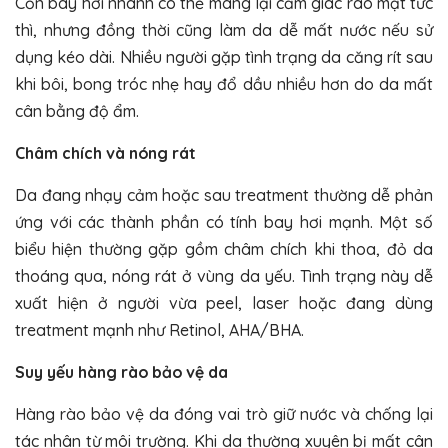
Cồn bay hơi nhanh có thể mang lại cảm giác ráo mặt tức
thì, nhưng đồng thời cũng làm da dễ mất nước nếu sử
dụng kéo dài. Nhiều người gặp tình trạng da căng rít sau
khi bôi, bong tróc nhẹ hay đổ dầu nhiều hơn do da mất
cân bằng độ ẩm.
Châm chích và nóng rát
Da đang nhạy cảm hoặc sau treatment thường dễ phản
ứng với các thành phần có tính bay hơi mạnh. Một số
biểu hiện thường gặp gồm châm chích khi thoa, đỏ da
thoáng qua, nóng rát ở vùng da yếu. Tình trạng này dễ
xuất hiện ở người vừa peel, laser hoặc đang dùng
treatment mạnh như Retinol, AHA/BHA.
Suy yếu hàng rào bảo vệ da
Hàng rào bảo vệ da đóng vai trò giữ nước và chống lại
tác nhân từ môi trường. Khi da thường xuyên bị mất cân