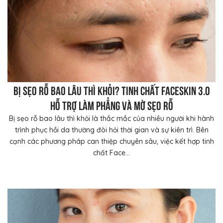
Bị sẹo rỗ bao lâu thì khỏi? Tinh chất FaceSkin 3.0
hỗ trợ làm phẳng và mờ sẹo rỗ
Bị sẹo rỗ bao lâu thì khỏi là thắc mắc của nhiều người khi hành
trình phục hồi da thường đòi hỏi thời gian và sự kiên trì. Bên
cạnh các phương pháp can thiệp chuyên sâu, việc kết hợp tinh
chất Face...