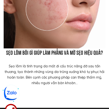
Sẹo lõm bôi gì giúp làm phẳng và mờ sẹo hiệu quả?
Sẹo lõm là tình trạng da mất đi cấu trúc nâng đỡ sau tổn
thương, tạo thành những vùng da trũng xuống khó tự phục hồi
hoàn toàn. Bên cạnh các phương pháp can thiệp thẩm mỹ,
nhiều người vẫn băn khoăn...