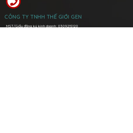
CÔNG TY TNHH THẾ GIỚI GEN
MST/Giấy đăng ký kinh doanh: 0309215120
Đăng kí thay đổi lần thứ 6: ngày 08 tháng 03 năm 2021 tại Sở Kế
Hoạch và Đầu Tư Tp. Hồ Chí Minh
Trụ sở chính:
Lô I5-1, Đường N7, Khu Công nghệ cao, Phường Tăng
Nhơn Phú A, TP. Thủ Đức, TP. Hồ Chí Minh
Hotline:
096 158 0039
-
028 3736 1979
Văn phòng Miền Bắc:
P.1108 Tòa nhà Việt Đức Complex, số 39 Lê Văn
Lương, quận Thanh Xuân, Tp. Hà Nội
Hotline:
0904 89 00 68
096 158 0039
Email:
contact@geneworld.vn
DANH MỤC SẢN PHẨM