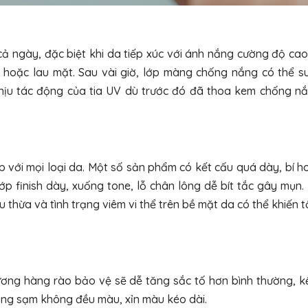
ả ngày, đặc biệt khi da tiếp xúc với ánh nắng cường độ cao
g hoặc lau mặt. Sau vài giờ, lớp màng chống nắng có thể s
 chịu tác động của tia UV dù trước đó đã thoa kem chống n
với mọi loại da. Một số sản phẩm có kết cấu quá dày, bí h
p finish dày, xuống tone, lỗ chân lông dễ bít tắc gây mụn. 
u thừa và tình trạng viêm vi thể trên bề mặt da có thể khiến 
ơng hàng rào bảo vệ sẽ dễ tăng sắc tố hơn bình thường, kể
ảng sạm không đều màu, xỉn màu kéo dài.