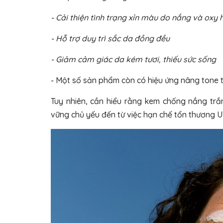
- Cải thiện tình trạng xỉn màu do nắng và oxy 
- Hỗ trợ duy trì sắc da đồng đều
- Giảm cảm giác da kém tươi, thiếu sức sống
- Một số sản phẩm còn có hiệu ứng nâng tone t
Tuy nhiên, cần hiểu rằng kem chống nắng tr
vững chủ yếu đến từ việc hạn chế tổn thương 