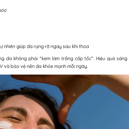
hóa
ự nhiên giúp da rạng rỡ ngay sau khi thoa
ắng da không phải “kem làm trắng cấp tốc”. Hiệu quả sáng
UV và bảo vệ nền da khỏe mạnh mỗi ngày.