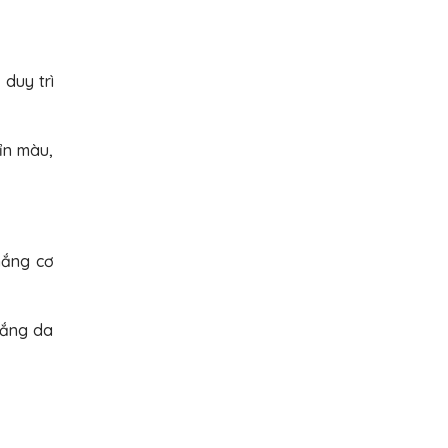
duy trì
ỉn màu,
nắng cơ
rắng da