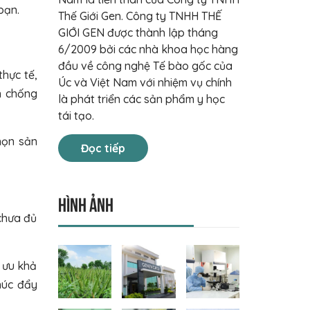
bạn.
Thế Giới Gen. Công ty TNHH THẾ
GIỚI GEN được thành lập tháng
6/2009 bởi các nhà khoa học hàng
đầu về công nghệ Tế bào gốc của
hực tế,
Úc và Việt Nam với nhiệm vụ chính
n chống
là phát triển các sản phẩm y học
tái tạo.
họn sản
Đọc tiếp
Hình ảnh
chưa đủ
 ưu khả
thúc đẩy