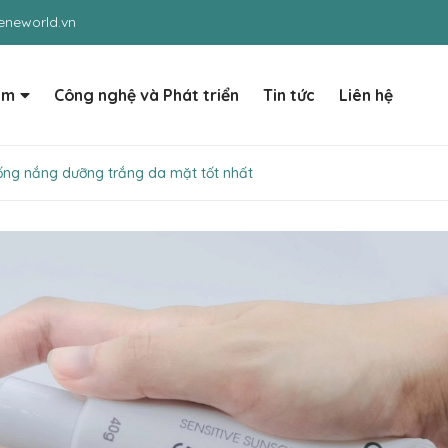
neworld.vn
ẩm
Công nghệ và Phát triển
Tin tức
Liên hệ
hống nắng dưỡng trắng da mặt tốt nhất