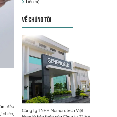
Liên hệ
Về chúng tôi
 làm đều
Công ty TNHH Mamprotech Việt
 nhiên,
Nam là tiền thân của Công ty TNHH