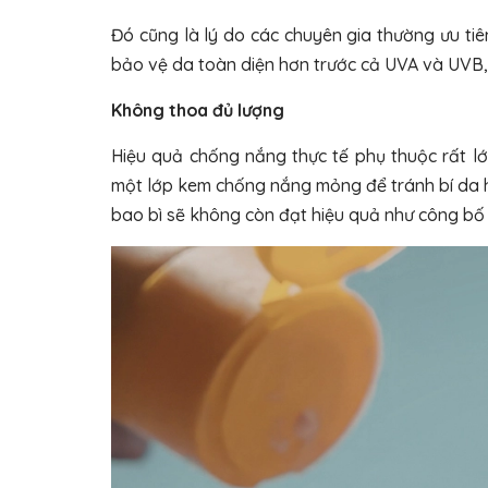
Đó cũng là lý do các chuyên gia thường ưu t
bảo vệ da toàn diện hơn trước cả UVA và UVB, 
Không thoa đủ lượng
Hiệu quả chống nắng thực tế phụ thuộc rất l
một lớp kem chống nắng mỏng để tránh bí da ho
bao bì sẽ không còn đạt hiệu quả như công bố