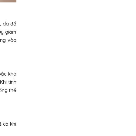
, da đổ
uy giảm
ắng vào
oặc khó
Khi tình
tổng thể
 cả khi