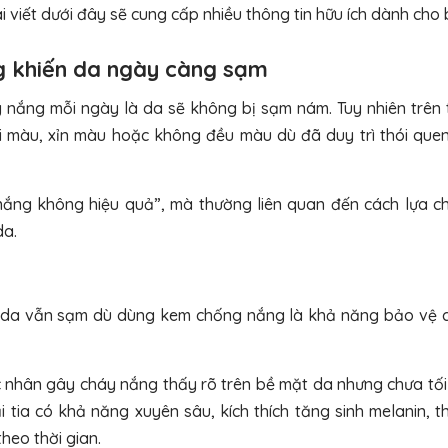
 viết dưới đây sẽ cung cấp nhiều thông tin hữu ích dành cho 
g khiến da ngày càng sạm
nắng mỗi ngày là da sẽ không bị sạm nám. Tuy nhiên trên t
ối màu, xỉn màu hoặc không đều màu dù đã duy trì thói que
nắng không hiệu quả”, mà thường liên quan đến cách lựa c
da.
 da vẫn sạm dù dùng kem chống nắng là khả năng bảo vệ 
 nhân gây cháy nắng thấy rõ trên bề mặt da nhưng chưa tối
 tia có khả năng xuyên sâu, kích thích tăng sinh melanin, 
heo thời gian.