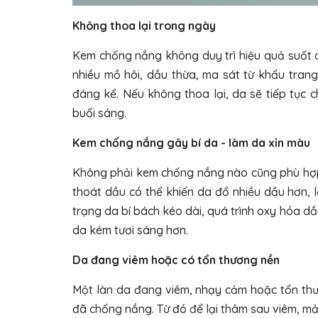
Không thoa lại trong ngày
Kem chống nắng không duy trì hiệu quả suốt c
nhiều mồ hôi, dầu thừa, ma sát từ khẩu tran
đáng kể. Nếu không thoa lại, da sẽ tiếp tục
buổi sáng.
Kem chống nắng gây bí da - làm da xỉn màu
Không phải kem chống nắng nào cũng phù hợp 
thoát dầu có thể khiến da đổ nhiều dầu hơn, lớ
trạng da bí bách kéo dài, quá trình oxy hóa dầ
da kém tươi sáng hơn.
Da đang viêm hoặc có tổn thương nền
Một làn da đang viêm, nhạy cảm hoặc tổn thư
đã chống nắng. Từ đó để lại thâm sau viêm, m