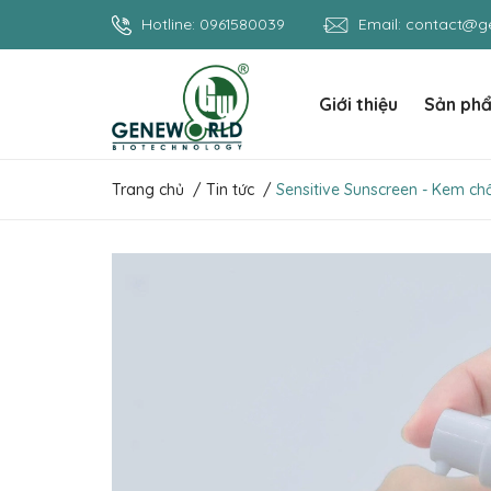
Hotline:
0961580039
Email:
contact@ge
Giới thiệu
Sản ph
Trang chủ
/
Tin tức
/
Sensitive Sunscreen - Kem c