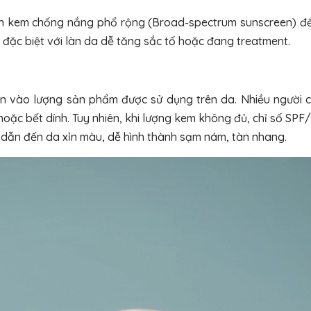
iên kem chống nắng phổ rộng (Broad-spectrum sunscreen) để
đặc biệt với làn da dễ tăng sắc tố hoặc đang treatment.
ớn vào lượng sản phẩm được sử dụng trên da. Nhiều người c
ặc bết dính. Tuy nhiên, khi lượng kem không đủ, chỉ số SPF
 dẫn đến da xỉn màu, dễ hình thành sạm nám, tàn nhang.