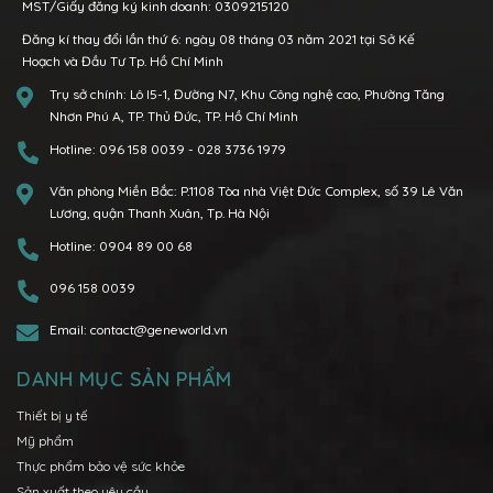
MST/Giấy đăng ký kinh doanh: 0309215120
Đăng kí thay đổi lần thứ 6: ngày 08 tháng 03 năm 2021 tại Sở Kế
Hoạch và Đầu Tư Tp. Hồ Chí Minh
Trụ sở chính:
Lô I5-1, Đường N7, Khu Công nghệ cao, Phường Tăng
Nhơn Phú A, TP. Thủ Đức, TP. Hồ Chí Minh
Hotline:
096 158 0039
-
028 3736 1979
Văn phòng Miền Bắc:
P.1108 Tòa nhà Việt Đức Complex, số 39 Lê Văn
Lương, quận Thanh Xuân, Tp. Hà Nội
Hotline:
0904 89 00 68
096 158 0039
Email:
contact@geneworld.vn
DANH MỤC SẢN PHẨM
Thiết bị y tế
Mỹ phẩm
Thực phẩm bảo vệ sức khỏe
Sản xuất theo yêu cầu