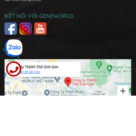
KẾT NỐI VỚI GENEWORLD
© Bản quyền thuộc về
Công Ty TNHH Thế Giới Gen
| 2009 - 2023