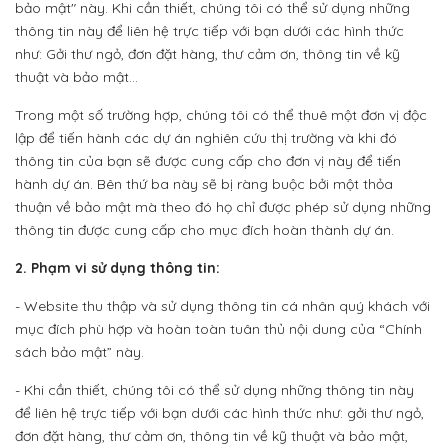
bảo mật" này. Khi cần thiết, chúng tôi có thể sử dụng những
thông tin này để liên hệ trực tiếp với bạn dưới các hình thức
như: Gởi thư ngỏ, đơn đặt hàng, thư cảm ơn, thông tin về kỹ
thuật và bảo mật...
Trong một số trường hợp, chúng tôi có thể thuê một đơn vị độc
lập để tiến hành các dự án nghiên cứu thị trường và khi đó
thông tin của bạn sẽ được cung cấp cho đơn vị này để tiến
hành dự án. Bên thứ ba này sẽ bị ràng buộc bởi một thỏa
thuận về bảo mật mà theo đó họ chỉ được phép sử dụng những
thông tin được cung cấp cho mục đích hoàn thành dự án.
2. Phạm vi sử dụng thông tin:
- Website thu thập và sử dụng thông tin cá nhân quý khách với
mục đích phù hợp và hoàn toàn tuân thủ nội dung của “Chính
sách bảo mật” này.
- Khi cần thiết, chúng tôi có thể sử dụng những thông tin này
để liên hệ trực tiếp với bạn dưới các hình thức như: gởi thư ngỏ,
đơn đặt hàng, thư cảm ơn, thông tin về kỹ thuật và bảo mật,