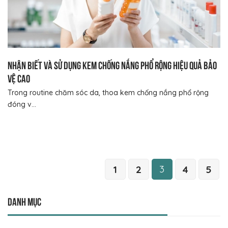
Nhận biết và sử dụng kem chống nắng phổ rộng hiệu quả bảo
vệ cao
Trong routine chăm sóc da, thoa kem chống nắng phổ rộng
đóng v...
3
1
2
4
5
Danh mục