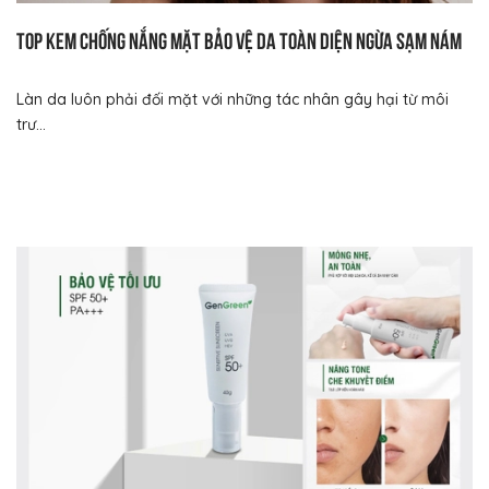
Top kem chống nắng mặt bảo vệ da toàn diện ngừa sạm nám
Làn da luôn phải đối mặt với những tác nhân gây hại từ môi
trư...