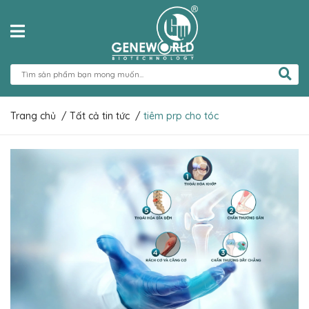
Trang chủ
/
Tất cả tin tức
/
tiêm prp cho tóc