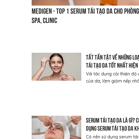
MEDIGEN - Top 1 serum tái tạo da cho phòn
Spa, Clinic
Tất tần tật về những lo
tái tạo da tốt nhất hiện
Với tác dụng cải thiện độ 
của da, làm giảm nếp nhăn
Serum tái tạo da là gì? C
dụng serum tái tạo da k
Có nên sử dụng serum tái