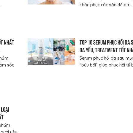
..
khắc phục các vấn đề da...
ốt nhất
Top 10 serum phục hồi da 
g
da yếu, treatment tốt nh
phẩm
Serum phục hồi da sau mụn
hăm sóc
"bửu bối" giúp phục hồi tế b.
 loại
ất
 phẩm
người yêu