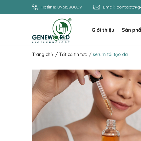
Hotline:
0961580039
Email:
contact@ge
Giới thiệu
Sản ph
Trang chủ
/
Tất cả tin tức
/
serum tái tạo da