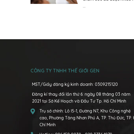
...
CÔNG TY TNHH THẾ GIỚI GEN
MST/Giấy đăng ký kinh doanh: 0309215120
Đăng kí thay đổi lần thứ 6: ngày 08 tháng 03 năm
2021 tại Sở Kế Hoạch và Đầu Tư Tp. Hồ Chí Minh
Trụ sở chính:
Lô I5-1, Đường N7, Khu Công nghệ
cao, Phường Tăng Nhơn Phú A, TP. Thủ Đức, TP.
Chí Minh