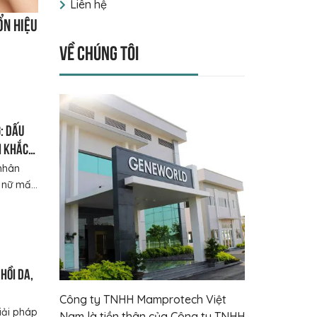
Liên hệ
ổn hiệu
Về chúng tôi
: dấu
h khắc
nhân
nữ mấ...
hồi da,
Công ty TNHH Mamprotech Việt
iải pháp
Nam là tiền thân của Công ty TNHH