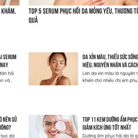
g khám,
Top 5 Serum phục hồi da mỏng yếu, thương t
quả
ại serum
Da xỉn màu, thiếu sức sống
 nay
hiệu, nguyên nhân và các
phục
đàn hồi
Làn da xỉn màu là nguyên 
 và...
khiến cho nhiều chị em phụ 
ó nên sử
Top 11 kem dưỡng ẩm phục 
hông?
giảm kích ứng tốt nhất
 tạo da
Dưỡng ẩm phục hồi da là g