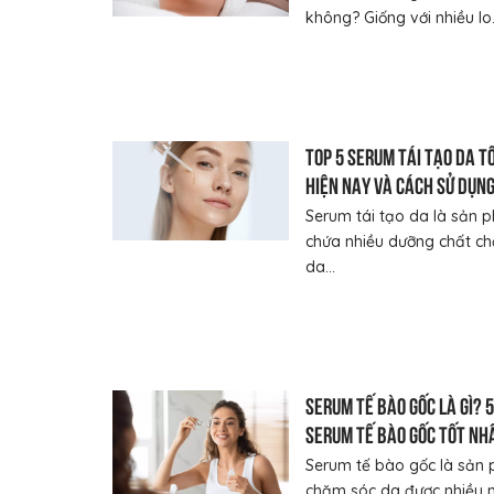
không? Giống với nhiều lo.
Top 5 serum tái tạo da t
hiện nay và cách sử dụn
Serum tái tạo da là sản 
chứa nhiều dưỡng chất c
da...
Serum tế bào gốc là gì? 5
serum tế bào gốc tốt nh
Serum tế bào gốc là sản
chăm sóc da được nhiều 