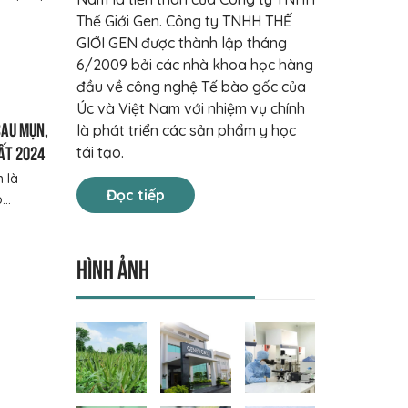
Thế Giới Gen. Công ty TNHH THẾ
GIỚI GEN được thành lập tháng
6/2009 bởi các nhà khoa học hàng
đầu về công nghệ Tế bào gốc của
Úc và Việt Nam với nhiệm vụ chính
sau mụn,
là phát triển các sản phẩm y học
ất 2024
tái tạo.
 là
Đọc tiếp
..
Hình ảnh