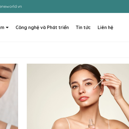
neworld.vn
ẩm
Công nghệ và Phát triển
Tin tức
Liên hệ