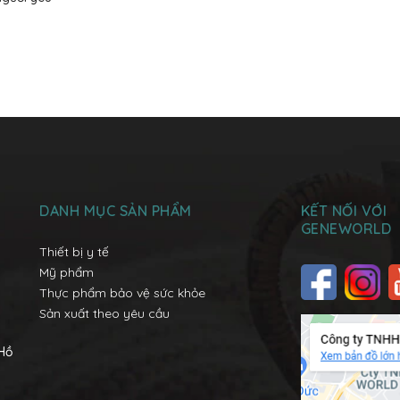
DANH MỤC SẢN PHẨM
KẾT NỐI VỚI
GENEWORLD
Thiết bị y tế
Mỹ phẩm
Thực phẩm bảo vệ sức khỏe
Sản xuất theo yêu cầu
 Hồ