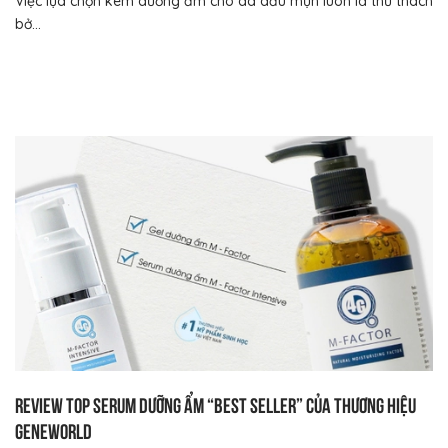
Việc lựa chọn kem dưỡng ẩm cho da dầu mụn luôn là thử thách
bở...
Review top serum dưỡng ẩm “best seller” của thương hiệu
Geneworld