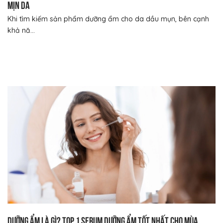
mịn da
Khi tìm kiếm sản phẩm dưỡng ẩm cho da dầu mụn, bên cạnh
khả nă...
Dưỡng ẩm là gì? Top 1 serum dưỡng ẩm tốt nhất cho mùa