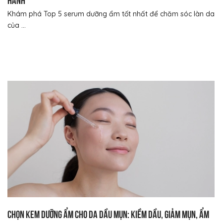
Khám phá Top 5 serum dưỡng ẩm tốt nhất để chăm sóc làn da
của ...
Chọn kem dưỡng ẩm cho da dầu mụn: Kiềm dầu, giảm mụn, ẩm