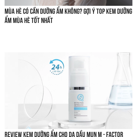
Mùa hè có cần dưỡng ẩm không? Gợi ý top kem dưỡng
ẩm mùa hè tốt nhất
Review kem dưỡng ẩm cho da dầu mụn M - Factor