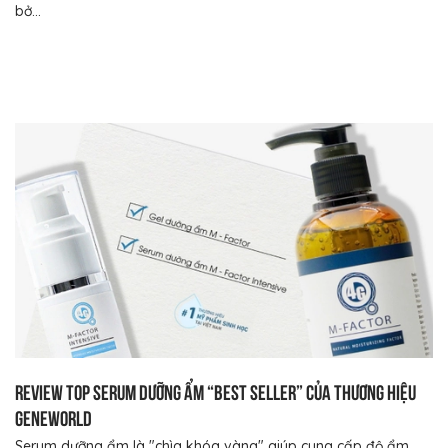
bở...
Review top serum dưỡng ẩm “best seller” của thương hiệu
Geneworld
Serum dưỡng ẩm là "chìa khóa vàng" giúp cung cấp độ ẩm