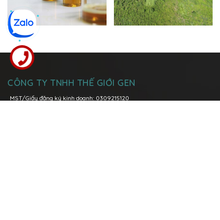
CÔNG TY TNHH THẾ GIỚI GEN
MST/Giấy đăng ký kinh doanh: 0309215120
Đăng kí thay đổi lần thứ 6: ngày 08 tháng 03 năm 2021 tại Sở Kế
Hoạch và Đầu Tư Tp. Hồ Chí Minh
Trụ sở chính:
Lô I5-1, Đường N7, Khu Công nghệ cao, Phường Tăng
Nhơn Phú A, TP. Thủ Đức, TP. Hồ Chí Minh
Hotline:
096 158 0039
-
028 3736 1979
Văn phòng Miền Bắc:
P.1108 Tòa nhà Việt Đức Complex, số 39 Lê Văn
Lương, quận Thanh Xuân, Tp. Hà Nội
Hotline:
0904 89 00 68