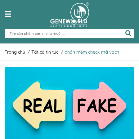
Trang chủ
/
Tất cả tin tức
/
phần mềm check mã vạch