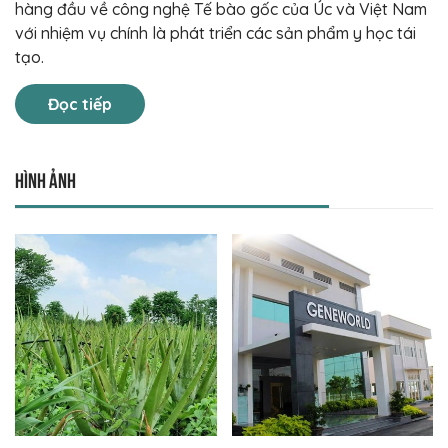
Công ty TNHH Mamprotech Việt Nam là tiền thân của
Công ty TNHH Thế Giới Gen. Công ty TNHH THẾ GIỚI GEN
được thành lập tháng 6/2009 bởi các nhà khoa học
hàng đầu về công nghệ Tế bào gốc của Úc và Việt Nam
với nhiệm vụ chính là phát triển các sản phẩm y học tái
tạo.
Đọc tiếp
Hình ảnh