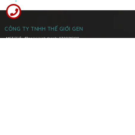
CÔNG TY TNHH THẾ GIỚI GEN
MST/Giấy đăng ký kinh doanh: 0309215120
Đăng kí thay đổi lần thứ 6: ngày 08 tháng 03 năm 2021 tại Sở Kế
Hoạch và Đầu Tư Tp. Hồ Chí Minh
Trụ sở chính:
Lô I5-1, Đường N7, Khu Công nghệ cao, Phường Tăng
Nhơn Phú A, TP. Thủ Đức, TP. Hồ Chí Minh
Hotline:
096 158 0039
-
028 3736 1979
Văn phòng Miền Bắc:
P.1108 Tòa nhà Việt Đức Complex, số 39 Lê Văn
Lương, quận Thanh Xuân, Tp. Hà Nội
Hotline:
0904 89 00 68
096 158 0039
Email:
contact@geneworld.vn