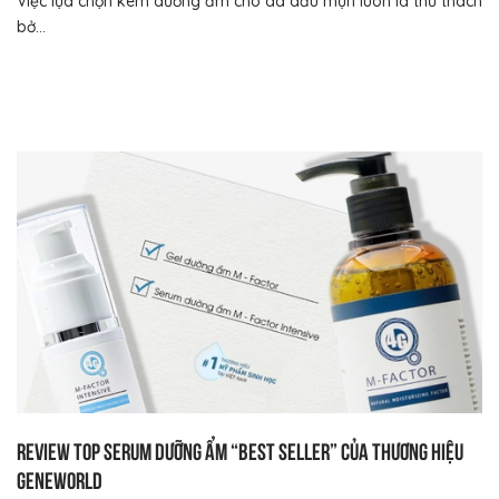
Việc lựa chọn kem dưỡng ẩm cho da dầu mụn luôn là thử thách
bở...
Review top serum dưỡng ẩm “best seller” của thương hiệu
Geneworld