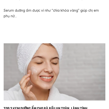
Serum dưỡng ẩm được ví như “chìa khóa vàng” giúp chị em
phụ nữ...
Top 3 kem dưỡng ẩm cho bà bầu an toàn, lành tính