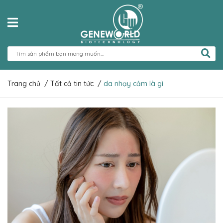
Trang chủ
/
Tất cả tin tức
/
da nhạy cảm là gì