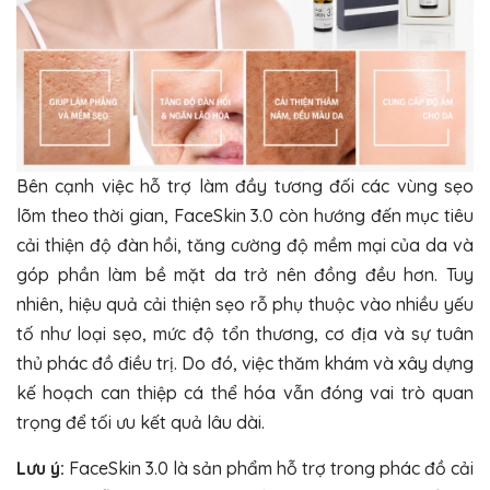
Bên cạnh việc hỗ trợ làm đầy tương đối các vùng sẹo
lõm theo thời gian, FaceSkin 3.0 còn hướng đến mục tiêu
cải thiện độ đàn hồi, tăng cường độ mềm mại của da và
góp phần làm bề mặt da trở nên đồng đều hơn. Tuy
nhiên, hiệu quả cải thiện sẹo rỗ phụ thuộc vào nhiều yếu
tố như loại sẹo, mức độ tổn thương, cơ địa và sự tuân
thủ phác đồ điều trị. Do đó, việc thăm khám và xây dựng
kế hoạch can thiệp cá thể hóa vẫn đóng vai trò quan
trọng để tối ưu kết quả lâu dài.
Lưu ý:
FaceSkin 3.0 là sản phẩm hỗ trợ trong phác đồ cải