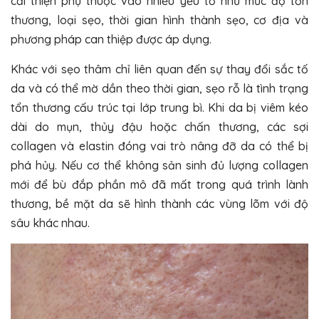
cải thiện phụ thuộc vào nhiều yếu tố như mức độ tổn
thương, loại sẹo, thời gian hình thành sẹo, cơ địa và
phương pháp can thiệp được áp dụng.
Khác với sẹo thâm chỉ liên quan đến sự thay đổi sắc tố
da và có thể mờ dần theo thời gian, sẹo rỗ là tình trạng
tổn thương cấu trúc tại lớp trung bì. Khi da bị viêm kéo
dài do mụn, thủy đậu hoặc chấn thương, các sợi
collagen và elastin đóng vai trò nâng đỡ da có thể bị
phá hủy. Nếu cơ thể không sản sinh đủ lượng collagen
mới để bù đắp phần mô đã mất trong quá trình lành
thương, bề mặt da sẽ hình thành các vùng lõm với độ
sâu khác nhau.