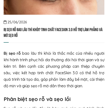
25/06/2026
Bị sẹo rỗ bao lâu thì khỏi? Tinh chất FaceSkin 3.0 hỗ trợ làm phẳng và
mờ sẹo rỗ
Bị sẹo rỗ
bao lâu thì khỏi là thắc mắc của nhiều người
khi hành trình phục hồi da thường đòi hỏi thời gian và sự
kiên trì. Bên cạnh các phương pháp can thiệp chuyên
sâu, việc kết hợp tinh chất FaceSkin 3.0 có thể hỗ trợ
quá trình tái tạo da, góp phần làm đầy bề mặt, cải thiện
độ mịn và giúp sẹo rỗ mờ dần theo thời gian.
Phân biệt sẹo rỗ và sẹo lồi