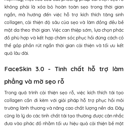
không phải là xóa bỏ hoàn toàn sẹo trong thời gian
ngắn, mà hướng đến việc hỗ trợ kích thích tăng sinh
collagen, cải thiện độ sâu của sẹo và làm đồng đều bề
mặt da theo thời gian. Việc can thiệp sớm, lựa chọn phác
đồ phù hợp và kết hợp chăm sóc phục hồi đúng cách có
thể góp phần rút ngắn thời gian cải thiện và tối ưu kết
quả lâu dài.
FaceSkin 3.0 - Tinh chất hỗ trợ làm
phẳng và mờ sẹo rỗ
Trong quá trình cải thiện sẹo rỗ, việc kích thích tái tạo
collagen cần đi kèm với giải pháp hỗ trợ phục hồi môi
trường lành thương và nâng cao chất lượng nền da. Đây
cũng là lý do các tinh chất tái tạo thường được cân nhắc
đưa vào phác đồ nhằm tối ưu hiệu quả cải thiện bề mặt