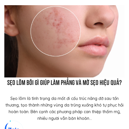
Sẹo lõm bôi gì giúp làm phẳng và mờ sẹo hiệu quả?
Sẹo lõm là tình trạng da mất đi cấu trúc nâng đỡ sau tổn
thương, tạo thành những vùng da trũng xuống khó tự phục hồi
hoàn toàn. Bên cạnh các phương pháp can thiệp thẩm mỹ,
nhiều người vẫn băn khoăn...