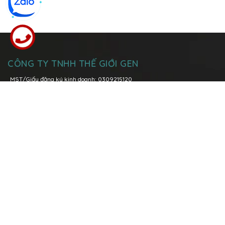
CÔNG TY TNHH THẾ GIỚI GEN
MST/Giấy đăng ký kinh doanh: 0309215120
Đăng kí thay đổi lần thứ 6: ngày 08 tháng 03 năm 2021 tại Sở Kế
Hoạch và Đầu Tư Tp. Hồ Chí Minh
Trụ sở chính:
Lô I5-1, Đường N7, Khu Công nghệ cao, Phường Tăng
Nhơn Phú A, TP. Thủ Đức, TP. Hồ Chí Minh
Hotline:
096 158 0039
-
028 3736 1979
Văn phòng Miền Bắc:
P.1108 Tòa nhà Việt Đức Complex, số 39 Lê Văn
Lương, quận Thanh Xuân, Tp. Hà Nội
Hotline:
0904 89 00 68
096 158 0039