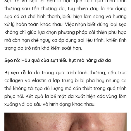
Sẹo rỗ và sẹo lồi đều là hậu quả của quá trình lành
thương sau tổn thương da, tuy nhiên đây là hai dạng
sẹo có cơ chế hình thành, biểu hiện lâm sàng và hướng
xử lý hoàn toàn khác nhau. Việc nhận biết đúng loại sẹo
không chỉ giúp lựa chọn phương pháp cải thiện phù hợp
mà còn hạn chế nguy cơ áp dụng sai liệu trình, khiến tình
trạng da trở nên khó kiểm soát hơn.
Sẹo rỗ: Hậu quả của sự thiếu hụt mô nâng đỡ da
Bị sẹo rỗ
là do trong quá trình lành thương, cấu trúc
collagen và elastin ở lớp trung bì bị phá hủy nhưng cơ
thể không tái tạo đủ lượng mô cần thiết trong quá trình
phục hồi. Kết quả là bề mặt da xuất hiện các vùng lõm
xuống với độ sâu và hình dạng khác nhau.