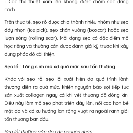
- Các thủ thuật xâm lấn không được chăm sóc đúng
cách
Trên thực tế, sẹo rỗ được chia thành nhiều nhóm như sẹo
đáy nhọn (ice pick), sẹo chân vuông (boxcar) hoặc sẹo
lượn sóng (rolling scar). Mỗi dạng sẹo có đặc điểm mô
học riêng và thường cần được đánh giá kỹ trước khi xây
dựng phác đồ cải thiện.
Sẹo lồi: Tăng sinh mô xơ quá mức sau tổn thương
Khác với sẹo rỗ, sẹo lồi xuất hiện do quá trình lành
thương diễn ra quá mức, khiến nguyên bào sợi tiếp tục
sản xuất collagen ngay cả khi vết thương đã đóng kín.
Điều này làm mô sẹo phát triển dày lên, nổi cao hơn bề
mặt da và có xu hướng lan rộng vượt ra ngoài ranh giới
tổn thương ban đầu.
Sẹo lồi thường gặp do các nguyên nhân: