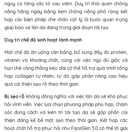
nguy cơ tăng sắc tố sau viêm. Duy trì thói quen chống
nắng hằng ngày bằng kem chống nắng phổ rộng kết
hợp các biện pháp che chắn vật lý là bước quan trọng
giúp bảo vệ làn da đang trong giai đoạn tái tạo.
Duy trì chế độ sinh hoạt lành mạnh
Một chế độ ăn uống cân bằng, bổ sung đầy đủ protein,
vitamin và khoáng chất, cùng với việc ngủ đủ giấc và
hạn chế căng thẳng kéo dài có thể hỗ trợ quá trình tổng
hợp collagen tự nhiên, từ đó góp phần nâng cao hiệu
quả cải thiện sẹo rỗ theo thời gian.
Bị sẹo rỗ
không đồng nghĩa với việc làn da sẽ khó phục
hồi vĩnh viễn. Việc lựa chọn phương pháp phù hợp, chăm
sóc đúng cách và kiên trì tái tạo da sẽ góp phần cải
thiện đáng kể bề mặt sẹo theo thời gian. Kết hợp các
hoạt chất hỗ trợ phục hồi như FaceSkin 3.0 có thể là giải