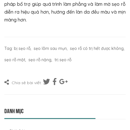
pháp bổ trợ giúp quá trình làm phẳng và làm mờ sẹo rỗ
diễn ra hiệu quả hơn, hướng đến làn da đều màu và mịn
màng hơn.
Tag:
bị sẹo rỗ
,
sẹo lõm sau mụn
,
sẹo rỗ có trị hết được không
,
sẹo rỗ mặt
,
sẹo rỗ nặng
,
trị sẹo rỗ
Chia sẻ bài viết:
Danh mục